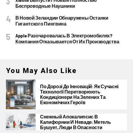
Беспроводные Наушники
В Новой Зеландии Обнаружены Останки
Гигантского Пингвина
Apple Разочаровалась В Электромобилях?
Компания Отказывается От Их Производства
You May Also Like
По Дорозі До Інновацій: Як Сучасні
Технології Перетворюють
Кондиціонери На Зелених Та
Економічних Героїв
Снежный Апокалипсис В
Калифорнии И Неваде: Метель
Бушует, Люди В Опасности