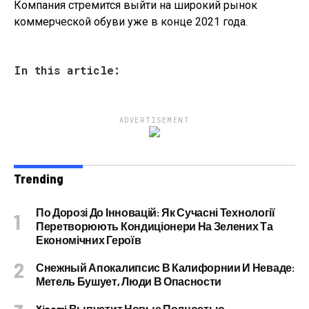
Компания стремится выйти на широкий рынок
коммерческой обуви уже в конце 2021 года.
In this article:
ADVERTISEMENT
Trending
По Дорозі До Інновацій: Як Сучасні Технології
Перетворюють Кондиціонери На Зелених Та
Економічних Героїв
Снежный Апокалипсис В Калифорнии И Неваде:
Метель Бушует, Люди В Опасности
Xiaomi Выпустит Новые Полностью