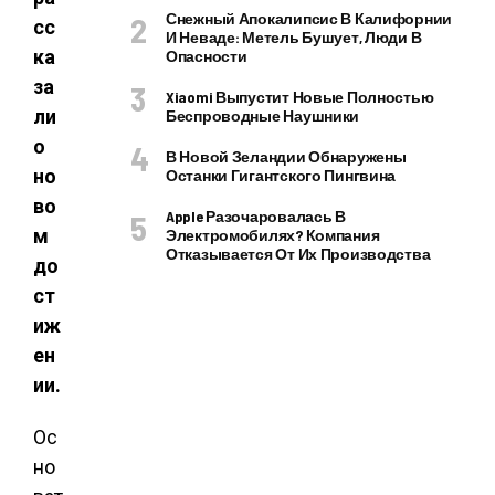
Снежный Апокалипсис В Калифорнии
сс
И Неваде: Метель Бушует, Люди В
ка
Опасности
за
Xiaomi Выпустит Новые Полностью
ли
Беспроводные Наушники
о
В Новой Зеландии Обнаружены
но
Останки Гигантского Пингвина
во
Apple Разочаровалась В
м
Электромобилях? Компания
Отказывается От Их Производства
до
ст
иж
ен
ии.
Ос
но