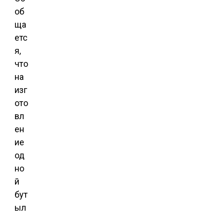
об
ща
етс
я,
что
на
изг
ото
вл
ен
ие
од
но
й
бут
ыл