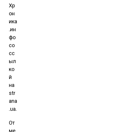
Хр
он
ика
.ин
фо
со
сс
ыл
ко
й
на
str
ana
.ua.
От
ме