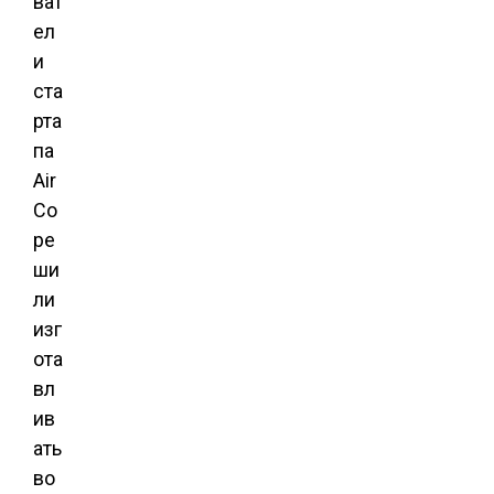
ват
ел
и
ста
рта
па
Air
Co
ре
ши
ли
изг
ота
вл
ив
ать
во