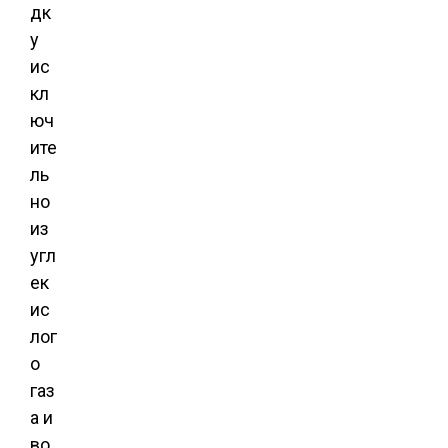
дк
у
ис
кл
юч
ите
ль
но
из
угл
ек
ис
лог
о
газ
а и
во