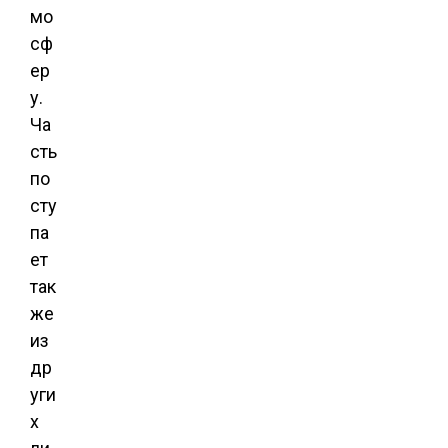
мо
сф
ер
у.
Ча
сть
по
сту
па
ет
так
же
из
др
уги
х