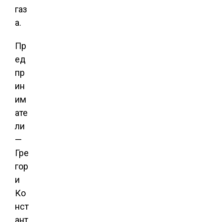
газ
а.
Пр
ед
пр
ин
им
ате
ли
—
Гре
гор
и
Ко
нст
ант