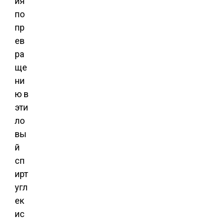
ия
по
пр
ев
ра
ще
ни
ю в
эти
ло
вы
й
сп
ирт
угл
ек
ис