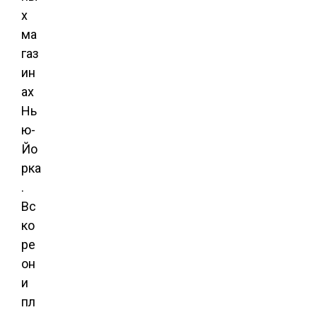
х
ма
газ
ин
ах
Нь
ю-
Йо
рка
.
Вс
ко
ре
он
и
пл