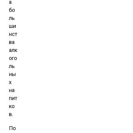
а
бо
ль
ши
нст
ва
алк
ого
ль
ны
х
на
пит
ко
в.
По