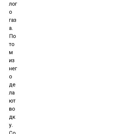
лог
о
газ
а.
По
то
м
из
нег
о
де
ла
ют
во
дк
у.
Со