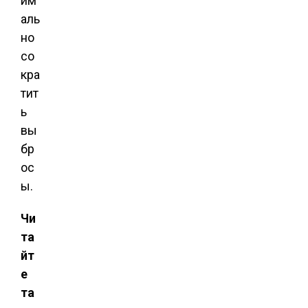
им
аль
но
со
кра
тит
ь
вы
бр
ос
ы.
Чи
та
йт
е
та