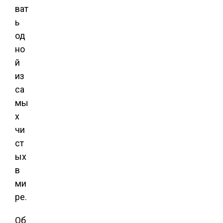
ват
ь
од
но
й
из
са
мы
х
чи
ст
ых
в
ми
ре.
Об