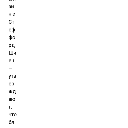
ай
н и
Ст
еф
фо
рд
Ши
ен
—
утв
ер
жд
аю
т,
что
бл