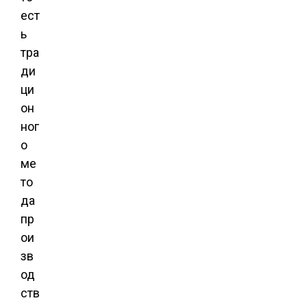
ест
ь
тра
ди
ци
он
ног
о
ме
то
да
пр
ои
зв
од
ств