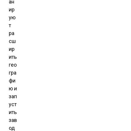
ан
ир
ую
т
ра
сш
ир
ить
гео
гра
фи
ю и
зап
уст
ить
зав
од