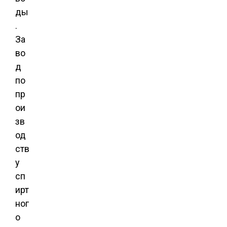
ды
.
За
во
д
по
пр
ои
зв
од
ств
у
сп
ирт
ног
о