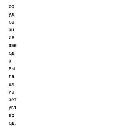
ор
уд
ов
ан
ие
зав
од
а
вы
ла
вл
ив
ает
угл
ер
од,