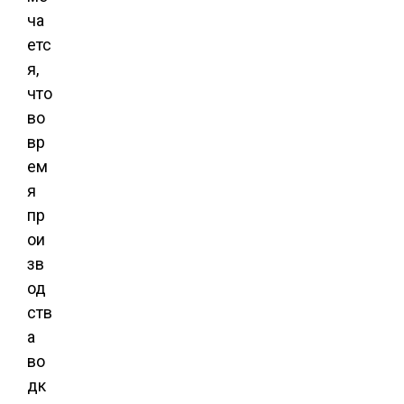
ча
етс
я,
что
во
вр
ем
я
пр
ои
зв
од
ств
а
во
дк