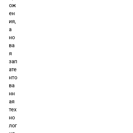
ож
ен
ия,
а
но
ва
я
зап
ате
нто
ва
нн
ая
тех
но
лог