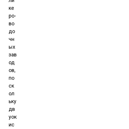
ли
ке
ро-
во
до
чн
ых
зав
од
ов,
по
ск
ол
ьку
дв
уок
ис