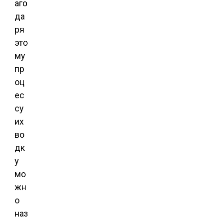
аго
да
ря
это
му
пр
оц
ес
су
их
во
дк
у
мо
жн
о
наз