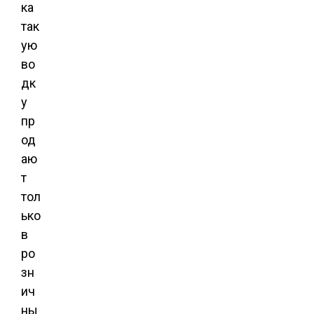
ка
так
ую
во
дк
у
пр
од
аю
т
тол
ько
в
ро
зн
ич
ны