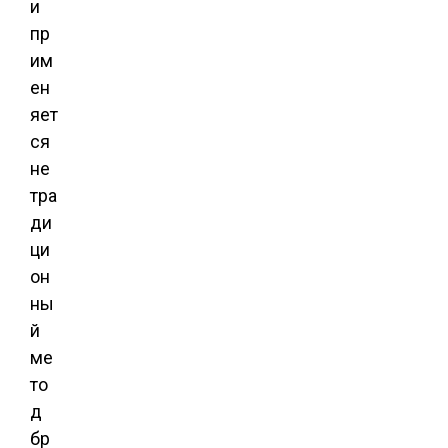
и
пр
им
ен
яет
ся
не
тра
ди
ци
он
ны
й
ме
то
д
бр