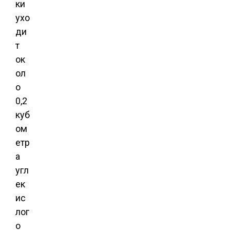
ки
ухо
ди
т
ок
ол
о
0,2
куб
ом
етр
а
угл
ек
ис
лог
о