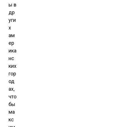
ы в
др
уги
х
ам
ер
ика
нс
ких
гор
од
ах,
что
бы
ма
кс