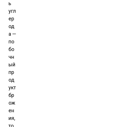
ь
угл
ер
од
а —
по
бо
чн
ый
пр
од
укт
бр
ож
ен
ия,
то