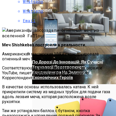
Черновик
Христова
Whatsapp
Ученые Назвали Новую Угрозу
Черновик
Whatsapp
Человечеству, Вызванную
Глобальным Потеплением
Как Изучать Библию
Email
Мир Зазеркалья
Меч Shishkebab построили в реальности.
Американская мастерская Make сконструировала
огненный меч Shishkebab из игры Fallout 4.
По Дорозі До Інновацій: Як Сучасні
Технології Перетворюють
Соответствующее видео опубликовали на сервисе
Кондиціонери На Зелених Та
YouTube, пишет Хроника.инфо со ссылкой на
Економічних Героїв
Корреспондент.
В качестве основы использовалась катана. К ней
прикрепили систему из медных трубок для подачи газа
вдоль лезвия меча, которая расположена возле
рукоятки.
Там же установлен баллон с бутаном, кнопка
пьезорозжига и управление подачей горючего. За