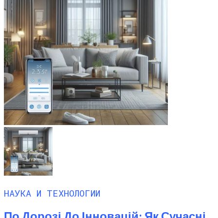
НАУКА И ТЕХНОЛОГИИ
По Дорозі До Інновацій: Як Сучасні