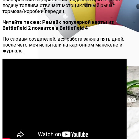
подачу топлива отвечает мотоциклетный рычаг
Телескоп «Хаббл» Показал Необычную
тормоза/коробки передач.
Галактику
Читайте также: Ремейк популярной карты из
Battlefield 2 появится в Battlefield 4
По словам создателей, вся работа заняла пять дней,
после чего меч испытали на картонном манекене и
журнале.
Як Збільшити Продуктивність IPad
Google Вновь Привлекут К
Ответственности За Повторное
Неудаление Запрещённых Материалов
Ученые Назвали Новую Смертельную