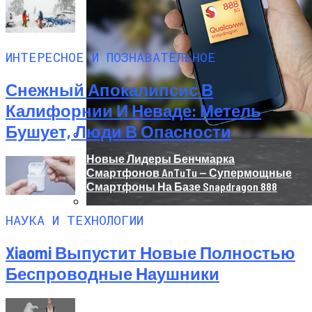
ИНТЕРЕСНОЕ И ПОЗНАВАТЕЛЬНОЕ
Снежный Апокалипсис В
Калифорнии И Неваде: Метель
Бушует, Люди В Опасности
Новые Лидеры Бенчмарка
Смартфонов AnTuTu — Супермощные
Смартфоны На Базе Snapdragon 888
НАУКА И ТЕХНОЛОГИИ
Китай Готовит Путешествие К Луне
Xiaomi Выпустит Новые Полностью
Беспроводные Наушники