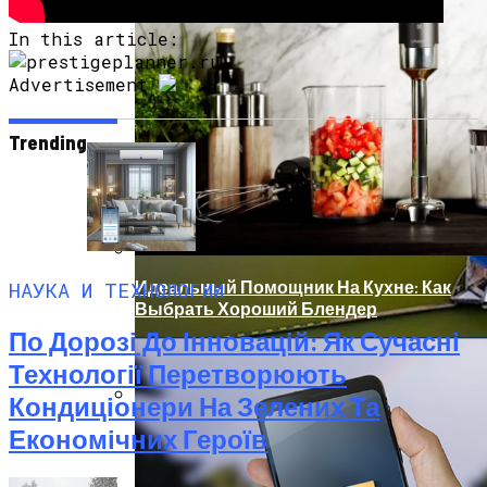
Угрозу Для Человечества
In this article:
Advertisement
Trending
НАУКА И ТЕХНОЛОГИИ
Идеальный Помощник На Кухне: Как
Выбрать Хороший Блендер
По Дорозі До Інновацій: Як Сучасні
Технології Перетворюють
Кондиціонери На Зелених Та
В Нидерландах Придумали Способ
Економічних Героїв
Очистить Реки От Пластика