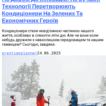
Технології Перетворюють
Кондиціонери На Зелених Та
Економічних Героїв
Кондиціонери стали невід’ємною частиною нашого
життя, особливо в спекотні літні дні. Але чи вони коли-
небудь дружили з навколишнім середовищем та нашим
гаманцем? Сьогодні, завдяки...
prestigeplanner
24.06.2025