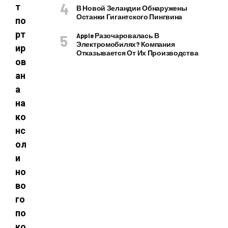
т
В Новой Зеландии Обнаружены
Останки Гигантского Пингвина
по
рт
Apple Разочаровалась В
Электромобилях? Компания
ир
Отказывается От Их Производства
ов
ан
а
на
ко
нс
ол
и
но
во
го
по
ко