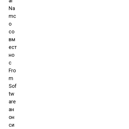
ai
Na
mc
o
со
вм
ест
но
с
Fro
m
Sof
tw
are
ан
он
си