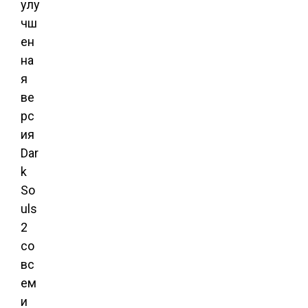
улу
чш
ен
на
я
ве
рс
ия
Dar
k
So
uls
2
со
вс
ем
и