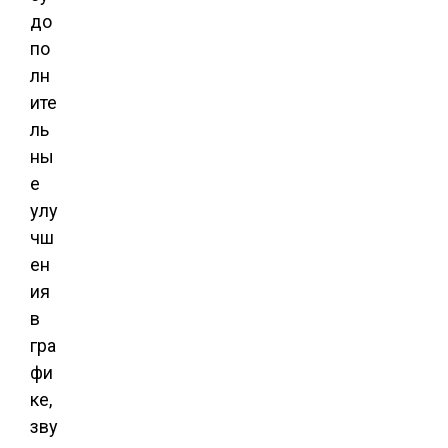
до
по
лн
ите
ль
ны
е
улу
чш
ен
ия
в
гра
фи
ке,
зву