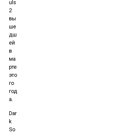
uls
2
вы
ше
дш
ей
в
ма
рте
это
го
год
а.
Dar
k
So