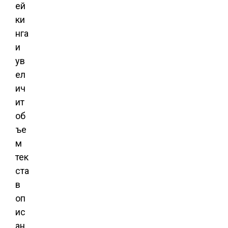
ей
ки
нга
и
ув
ел
ич
ит
об
ъе
м
тек
ста
в
оп
ис
ан