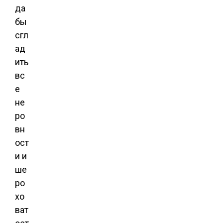
да
бы
сгл
ад
ить
вс
е
не
ро
вн
ост
и и
ше
ро
хо
ват