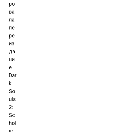
ро
ва
ла
пе
ре
из
да
ни
е
Dar
k
So
uls
2:
Sc
hol
ar