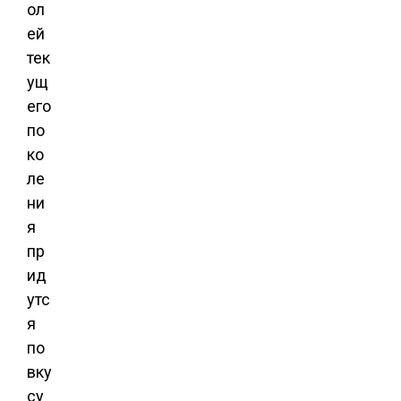
ол
ей
тек
ущ
его
по
ко
ле
ни
я
пр
ид
утс
я
по
вку
су