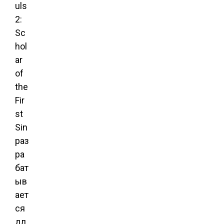
uls
2:
Sc
hol
ar
of
the
Fir
st
Sin
раз
ра
бат
ыв
ает
ся
дл