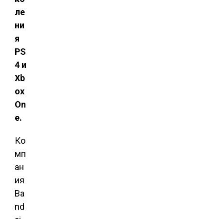
ле
ни
я
PS
4 и
Xb
ox
On
e.
Ко
мп
ан
ия
Ba
nd