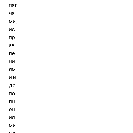
пат
ча
ми,
ис
пр
ав
ле
ни
ям
и и
до
по
лн
ен
ия
ми.