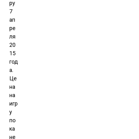
ру
7
ап
ре
ля
20
15
год
а.
Це
на
на
игр
у
по
ка
не