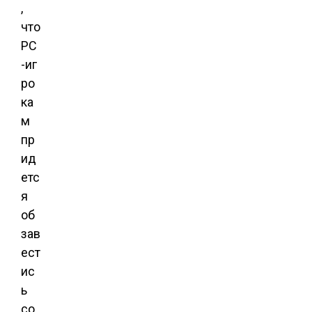
,
что
РС
-иг
ро
ка
м
пр
ид
етс
я
об
зав
ест
ис
ь
со