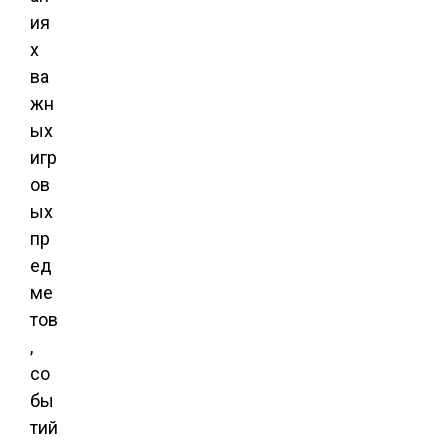
ия
х
ва
жн
ых
игр
ов
ых
пр
ед
ме
тов
,
со
бы
тий