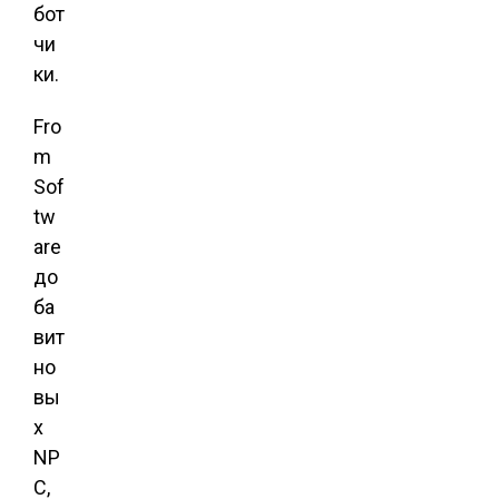
бот
чи
ки.
Fro
m
Sof
tw
are
до
ба
вит
но
вы
х
NP
C,