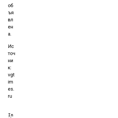
об
ъя
вл
ен
а.
Ис
точ
ни
к:
vgt
im
es.
ru
In