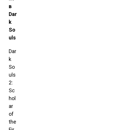
в
Dar
k
So
uls
Dar
k
So
uls
2:
Sc
hol
ar
of
the
Fir