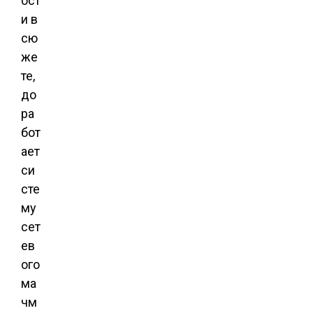
ост
и в
сю
же
те,
до
ра
бот
ает
си
сте
му
сет
ев
ого
ма
чм