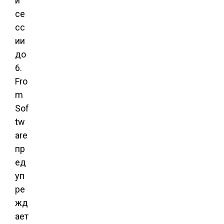
й
се
сс
ии
до
6.
Fro
m
Sof
tw
are
пр
ед
уп
ре
жд
ает