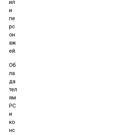
ил
и
пе
рс
он
аж
ей.
Об
ла
да
тел
ям
РС
и
ко
нс