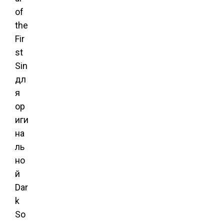
of
the
Fir
st
Sin
дл
я
ор
иги
на
ль
но
й
Dar
k
So