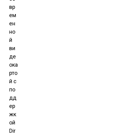
вр
ем
ен
но
й
ви
де
ока
рто
й с
по
дд
ер
жк
ой
Dir