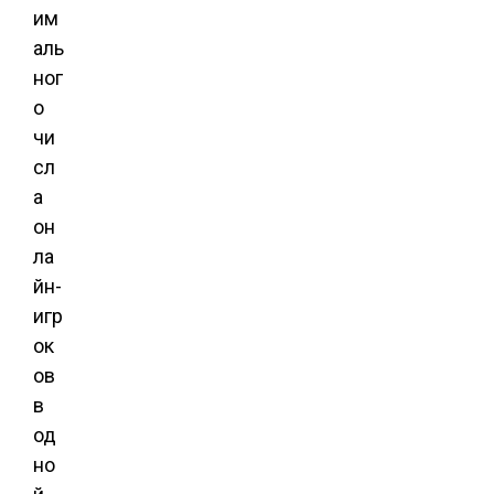
им
аль
ног
о
чи
сл
а
он
ла
йн-
игр
ок
ов
в
од
но