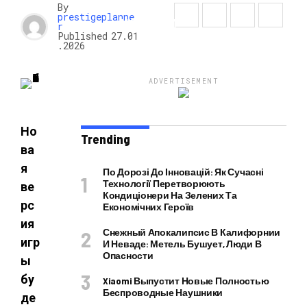
By
prestigeplanne
НОВОСТИ
r
Published
27.01
.2026
ADVERTISEMENT
Но
Trending
ва
я
По Дорозі До Інновацій: Як Сучасні
Технології Перетворюють
ве
Кондиціонери На Зелених Та
рс
Економічних Героїв
ия
Снежный Апокалипсис В Калифорнии
игр
И Неваде: Метель Бушует, Люди В
Опасности
ы
бу
Xiaomi Выпустит Новые Полностью
Беспроводные Наушники
де