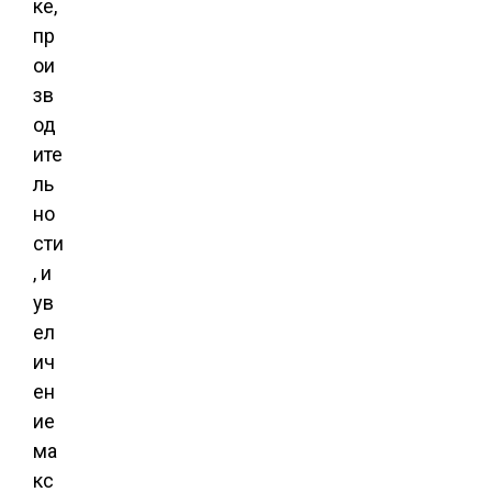
ке,
пр
ои
зв
од
ите
ль
но
сти
, и
ув
ел
ич
ен
ие
ма
кс