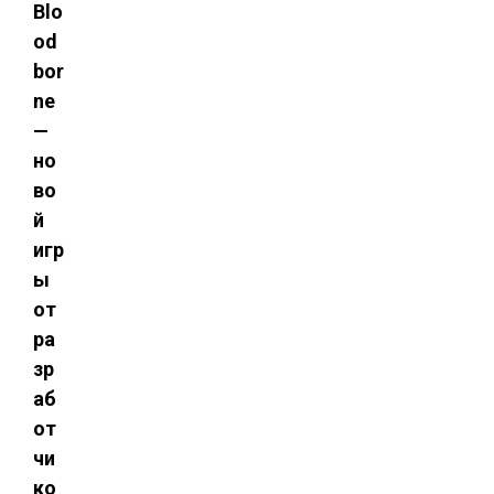
Blo
od
bor
ne
—
но
во
й
игр
ы
от
ра
зр
аб
от
чи
ко