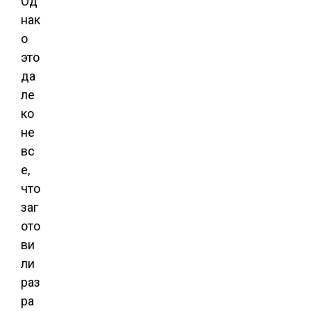
Од
нак
о
это
да
ле
ко
не
вс
е,
что
заг
ото
ви
ли
раз
ра