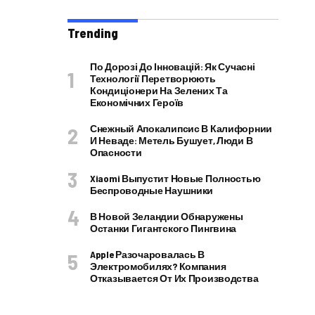
Trending
По Дорозі До Інновацій: Як Сучасні
Технології Перетворюють
Кондиціонери На Зелених Та
Економічних Героїв
Снежный Апокалипсис В Калифорнии
И Неваде: Метель Бушует, Люди В
Опасности
Xiaomi Выпустит Новые Полностью
Беспроводные Наушники
В Новой Зеландии Обнаружены
Останки Гигантского Пингвина
Apple Разочаровалась В
Электромобилях? Компания
Отказывается От Их Производства