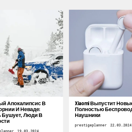
ый Апокалипсис В
Xiaomi Выпустит Новы
рнии И Неваде:
Полностью Беспрово
 Бушует, Люди В
Наушники
ости
prestigeplanner
22.03.2024
planner
19.03.2024