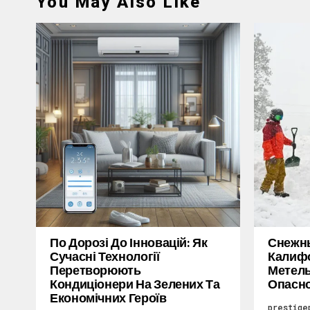
You May Also Like
По Дорозі До Інновацій: Як
Снежн
Сучасні Технології
Калифо
Перетворюють
Метель
Кондиціонери На Зелених Та
Опасн
Економічних Героїв
prestige