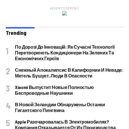
ADVERTISEMENT
Trending
По Дорозі До Інновацій: Як Сучасні Технології
Перетворюють Кондиціонери На Зелених Та
Економічних Героїв
Снежный Апокалипсис В Калифорнии И Неваде:
Метель Бушует, Люди В Опасности
Xiaomi Выпустит Новые Полностью
Беспроводные Наушники
В Новой Зеландии Обнаружены Останки
Гигантского Пингвина
Apple Разочаровалась В Электромобилях?
Компания Отказывается От Их Производства