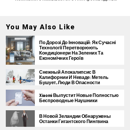
You May Also Like
По Дорозі До Інновацій: Як Сучасні
Технології Перетворюють
Кондиціонери На Зелених Та
Економічних Героїв
Снежный Апокалипсис В
Калифорнии И Неваде: Метель
Бушует, Люди В Опасности
Xiaomi Выпустит Новые Полностью
Беспроводные Наушники
В Новой Зеландии Обнаружены
Останки Гигантского Пингвина