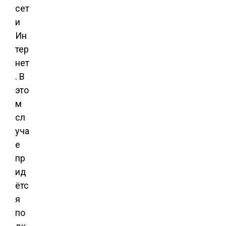
сет
и
Ин
тер
нет
. В
это
м
сл
уча
е
пр
ид
ётс
я
по