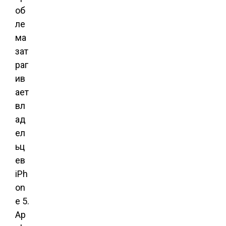
об
ле
ма
зат
раг
ив
ает
вл
ад
ел
ьц
ев
iPh
on
e 5.
Ap