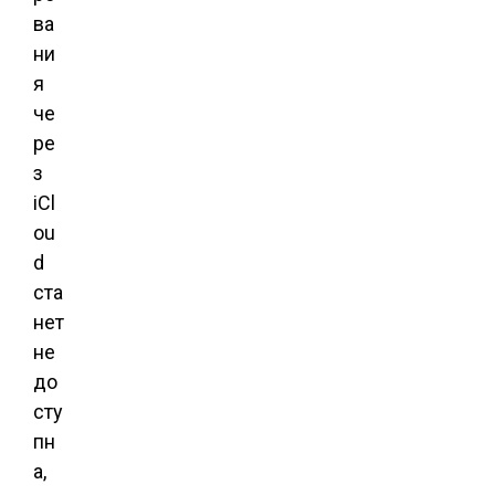
ва
ни
я
че
ре
з
iCl
ou
d
ста
нет
не
до
сту
пн
а,