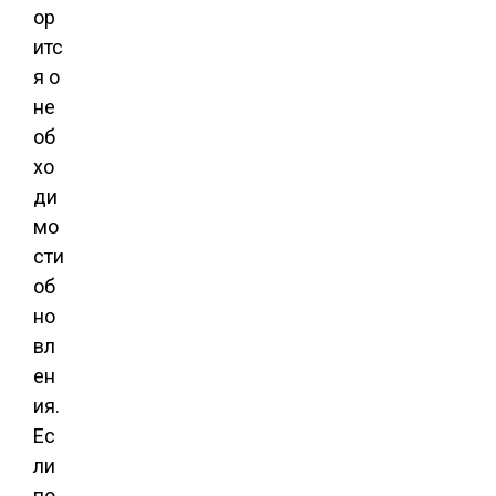
ор
итс
я о
не
об
хо
ди
мо
сти
об
но
вл
ен
ия.
Ес
ли
по