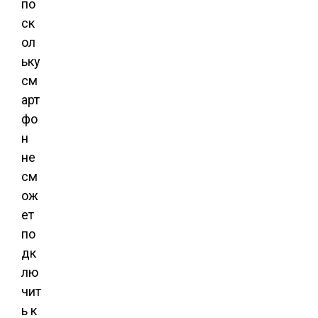
по
ск
ол
ьку
см
арт
фо
н
не
см
ож
ет
по
дк
лю
чит
ь к