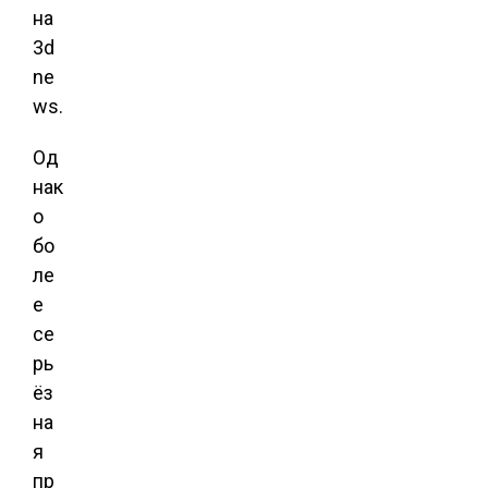
на
3d
ne
ws.
Од
нак
о
бо
ле
е
се
рь
ёз
на
я
пр