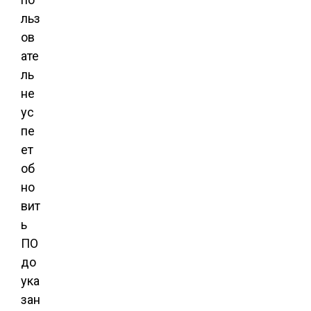
льз
ов
ате
ль
не
ус
пе
ет
об
но
вит
ь
ПО
до
ука
зан