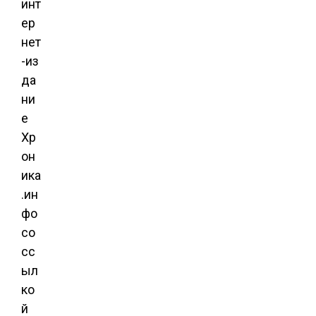
инт
ер
нет
-из
да
ни
е
Хр
он
ика
.ин
фо
со
сс
ыл
ко
й