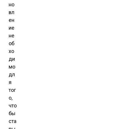
но
вл
ен
ие
не
об
хо
ди
мо
дл
я
тог
о,
что
бы
ста
ры