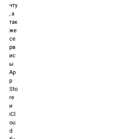
чту
, а
так
же
се
рв
ис
ы
Ap
p
Sto
re
и
iCl
ou
d