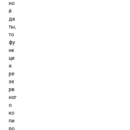
но
й
да
ты,
то
фу
нк
ци
я
ре
зе
рв
ног
о
ко
пи
ро