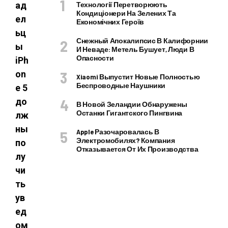
ад
Технології Перетворюють
Кондиціонери На Зелених Та
ел
Економічних Героїв
ьц
Снежный Апокалипсис В Калифорнии
ы
И Неваде: Метель Бушует, Люди В
Опасности
iPh
on
Xiaomi Выпустит Новые Полностью
Беспроводные Наушники
e 5
до
В Новой Зеландии Обнаружены
Останки Гигантского Пингвина
лж
ны
Apple Разочаровалась В
Электромобилях? Компания
по
Отказывается От Их Производства
лу
чи
ть
ув
ед
ом