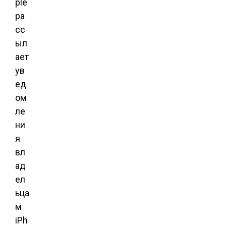
ple
ра
сс
ыл
ает
ув
ед
ом
ле
ни
я
вл
ад
ел
ьца
м
iPh