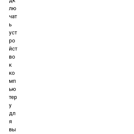
дк
лю
чат
ь
уст
ро
йст
во
к
ко
мп
ью
тер
у
дл
я
вы