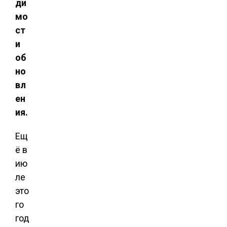
ди
мо
ст
и
об
но
вл
ен
ия.
Ещ
ё в
ию
ле
это
го
год