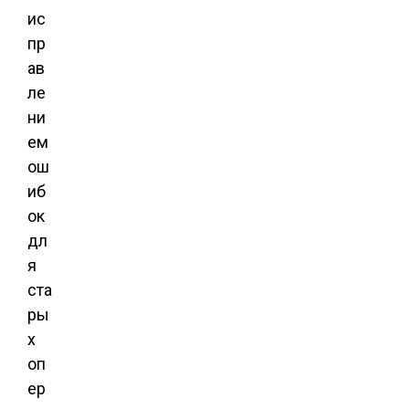
ис
пр
ав
ле
ни
ем
ош
иб
ок
дл
я
ста
ры
х
оп
ер