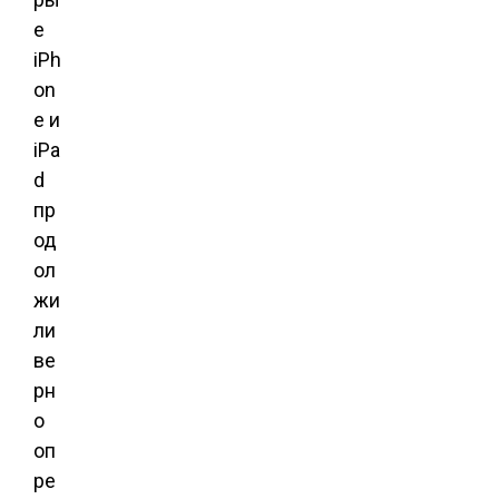
е
iPh
on
e и
iPa
d
пр
од
ол
жи
ли
ве
рн
о
оп
ре