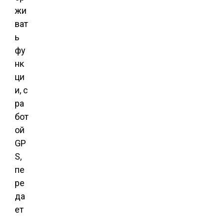
жи
ват
ь
фу
нк
ци
и, с
ра
бот
ой
GP
S,
пе
ре
да
ет