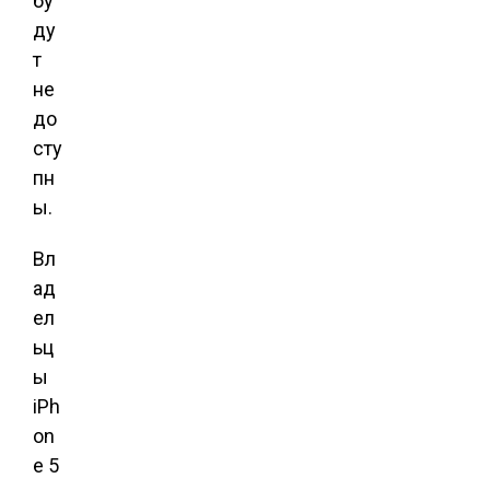
бу
ду
т
не
до
сту
пн
ы.
Вл
ад
ел
ьц
ы
iPh
on
e 5