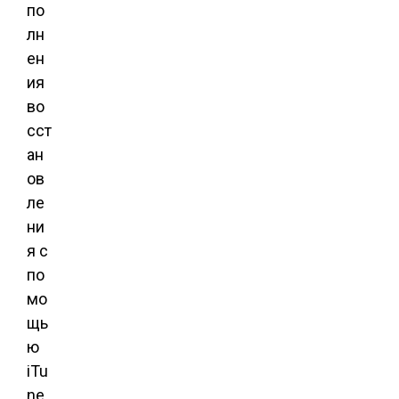
по
лн
ен
ия
во
сст
ан
ов
ле
ни
я с
по
мо
щь
ю
iTu
ne