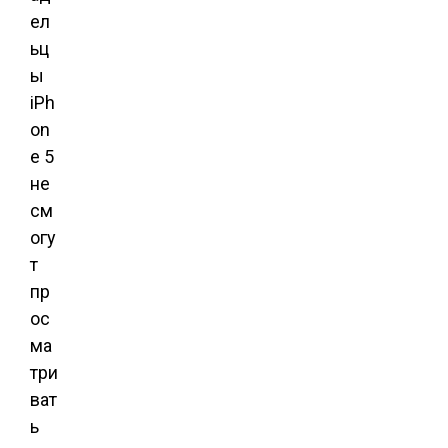
ел
ьц
ы
iPh
on
e 5
не
см
огу
т
пр
ос
ма
три
ват
ь