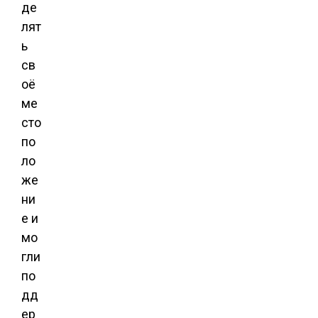
де
лят
ь
св
оё
ме
сто
по
ло
же
ни
е и
мо
гли
по
дд
ер