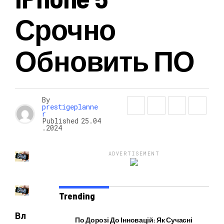
Срочно
НОВОСТИ
Обновить ПО
By
prestigeplanne
r
Published
25.04
.2024
ADVERTISEMENT
Trending
Вл
По Дорозі До Інновацій: Як Сучасні