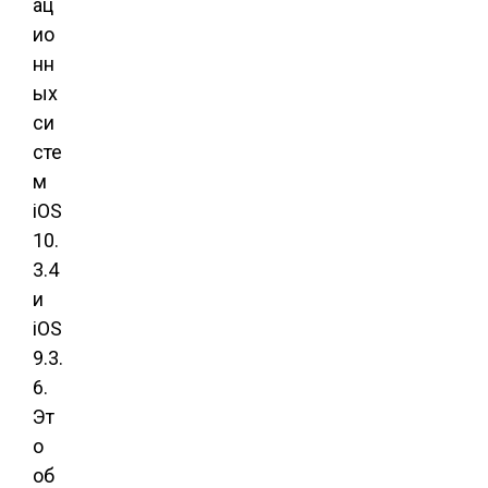
ац
ио
нн
ых
си
сте
м
iOS
10.
3.4
и
iOS
9.3.
6.
Эт
о
об