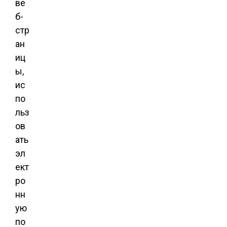
ве
б-
стр
ан
иц
ы,
ис
по
льз
ов
ать
эл
ект
ро
нн
ую
по