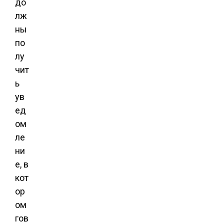
до
лж
ны
по
лу
чит
ь
ув
ед
ом
ле
ни
е, в
кот
ор
ом
гов