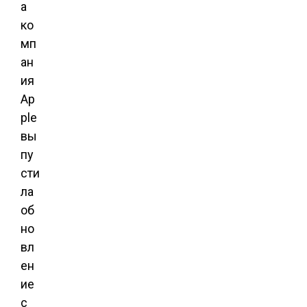
а
ко
мп
ан
ия
Ap
ple
вы
пу
сти
ла
об
но
вл
ен
ие
с