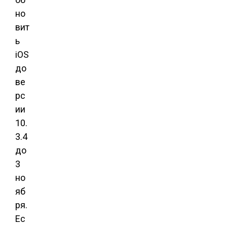
но
вит
ь
iOS
до
ве
рс
ии
10.
3.4
до
3
но
яб
ря.
Ес