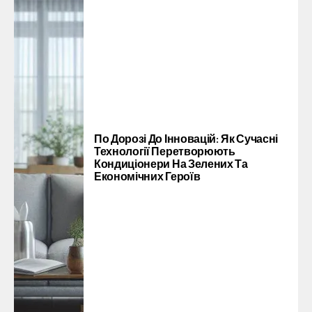
По Дорозі До Інновацій: Як Сучасні
Технології Перетворюють
Кондиціонери На Зелених Та
Економічних Героїв