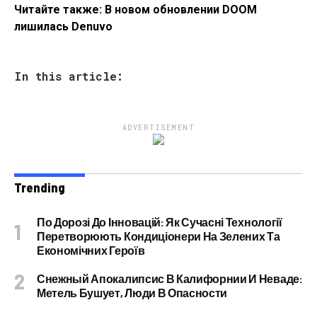
Читайте также: В новом обновлении DOOM
лишилась Denuvo
In this article:
ADVERTISEMENT
Trending
По Дорозі До Інновацій: Як Сучасні Технології
Перетворюють Кондиціонери На Зелених Та
Економічних Героїв
Снежный Апокалипсис В Калифорнии И Неваде:
Метель Бушует, Люди В Опасности