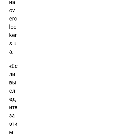
на
ov
erc
loc
ker
s.u
a.
«Ес
ли
вы
сл
ед
ите
за
эти
м