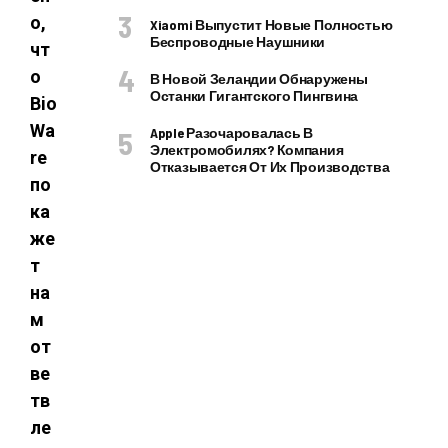
о,
Xiaomi Выпустит Новые Полностью
Беспроводные Наушники
чт
о
В Новой Зеландии Обнаружены
Останки Гигантского Пингвина
Bio
Wa
Apple Разочаровалась В
Электромобилях? Компания
re
Отказывается От Их Производства
по
ка
же
т
на
м
от
ве
тв
ле