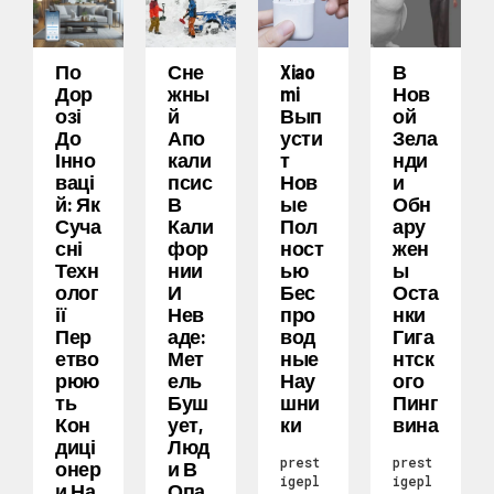
По
Сне
Xiao
В
Дор
Жны
Mi
Нов
Озі
Й
Вып
Ой
До
Апо
Усти
Зела
Інно
Кали
Т
Нди
Ваці
Псис
Нов
И
Й: Як
В
Ые
Обн
Суча
Кали
Пол
Ару
Сні
Фор
Ност
Жен
Техн
Нии
Ью
Ы
Олог
И
Бес
Оста
Ії
Нев
Про
Нки
Пер
Аде:
Вод
Гига
Етво
Мет
Ные
Нтск
Рюю
Ель
Нау
Ого
Ть
Буш
Шни
Пинг
Кон
Ует,
Ки
Вина
Диці
Люд
prest
prest
Онер
И В
igepl
igepl
И На
Опа