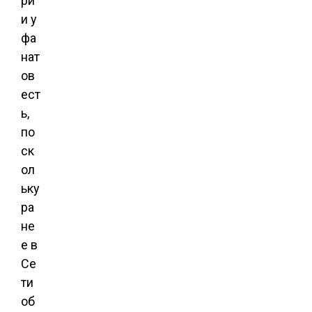
ри
и у
фа
нат
ов
ест
ь,
по
ск
ол
ьку
ра
не
е в
Се
ти
об