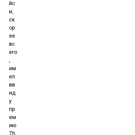
йс
и,
ск
ор
ее
вс
его
,
им
ел
вв
ид
у
пр
ем
ию
Th