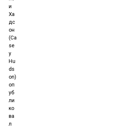
и
Ха
дс
он
(Ca
se
y
Hu
ds
on)
оп
уб
ли
ко
ва
л