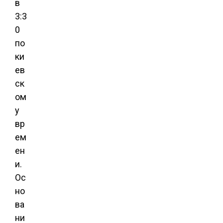
в
3:3
0
по
ки
ев
ск
ом
у
вр
ем
ен
и.
Ос
но
ва
ни