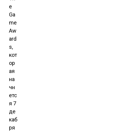
e
Ga
me
Aw
ard
s,
кот
ор
ая
на
чн
етс
я 7
де
каб
ря