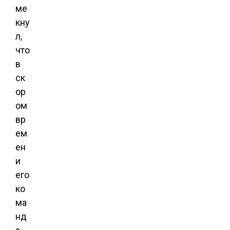
ме
кну
л,
что
в
ск
ор
ом
вр
ем
ен
и
его
ко
ма
нд