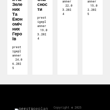
anner
anner
Зеле
Снос
22.0
15.0
Них
Ти
3.202
2.202
Та
4
5
prest
Екон
igepl
Оміч
anner
Них
19.0
Геро
3.202
Їв
4
prest
igepl
anner
24.0
6.202
5
Copyright © 2025