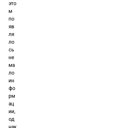
это
м
по
яв
ля
ло
сь
не
ма
ло
ин
фо
рм
ац
ии,
од
нак