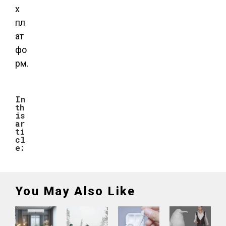
х
пл
ат
фо
рм.
In
th
is
ar
ti
cl
e:
You May Also Like