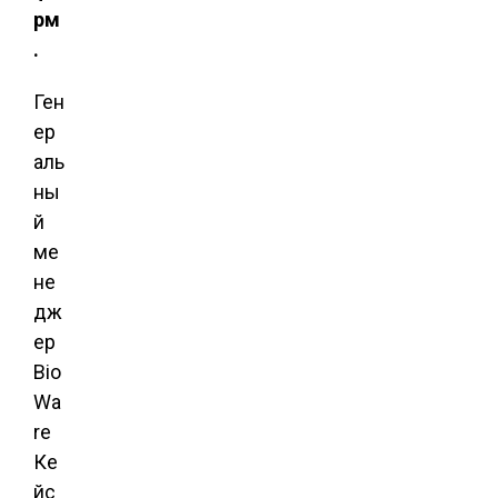
рм
.
Ген
ер
аль
ны
й
ме
не
дж
ер
Bio
Wa
re
Ке
йс