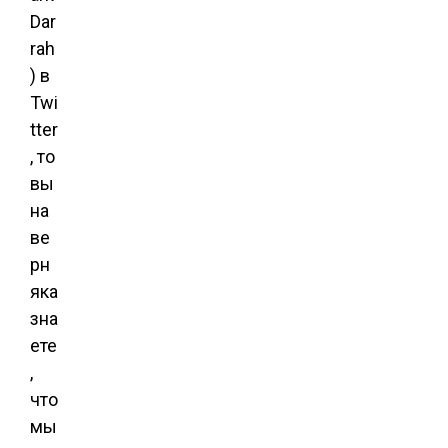
Dar
rah
) в
Twi
tter
, то
вы
на
ве
рн
яка
зна
ете
,
что
мы