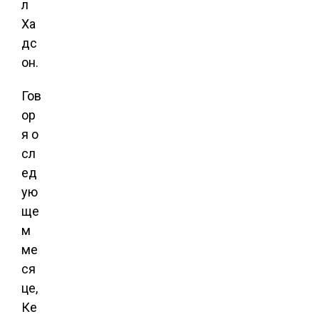
л
Ха
дс
он.
Гов
ор
я о
сл
ед
ую
ще
м
ме
ся
це,
Ке