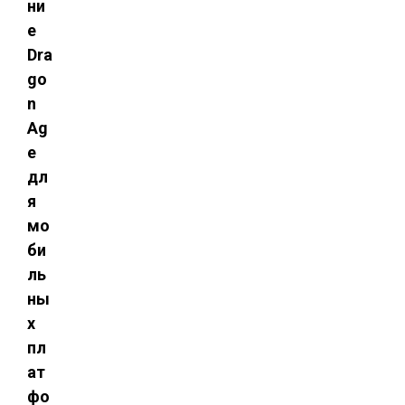
ни
е
Dra
go
n
Ag
e
дл
я
мо
би
ль
ны
х
пл
ат
фо