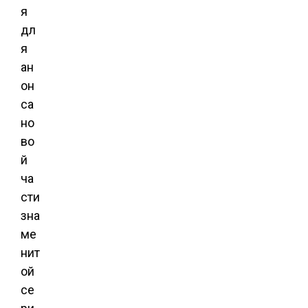
я
дл
я
ан
он
са
но
во
й
ча
сти
зна
ме
нит
ой
се