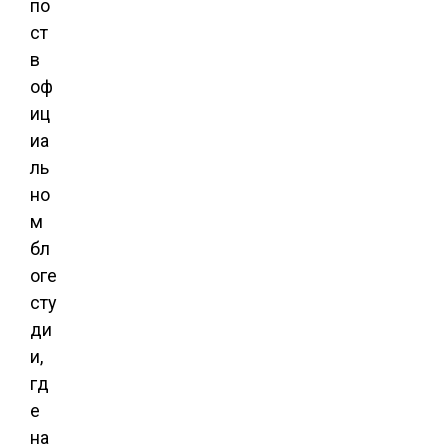
по
ст
в
оф
иц
иа
ль
но
м
бл
оге
сту
ди
и,
гд
е
на