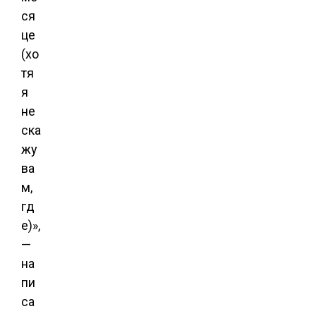
ся
це
(хо
тя
я
не
ска
жу
ва
м,
гд
е)»,
—
на
пи
са