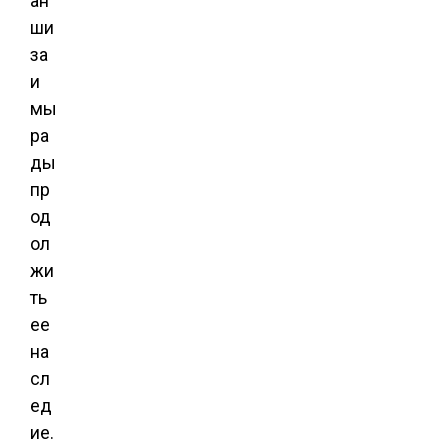
ан
ши
за
и
мы
ра
ды
пр
од
ол
жи
ть
ее
на
сл
ед
ие.