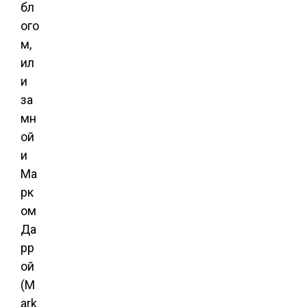
бл
ого
м,
ил
и
за
мн
ой
и
Ма
рк
ом
Да
рр
ой
(M
ark