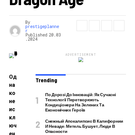
НОВОСТИ
By
prestigeplanne
r
Published
20.03
.2024
ADVERTISEMENT
Од
Trending
на
ко
По Дорозі До Інновацій: Як Сучасні
Технології Перетворюють
не
Кондиціонери На Зелених Та
ис
Економічних Героїв
кл
Снежный Апокалипсис В Калифорнии
юч
И Неваде: Метель Бушует, Люди В
Опасности
ен