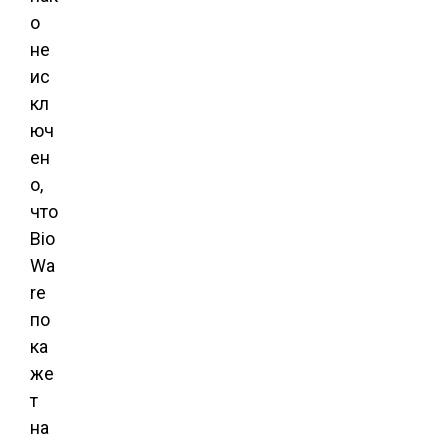
о
не
ис
кл
юч
ен
о,
что
Bio
Wa
re
по
ка
же
т
на