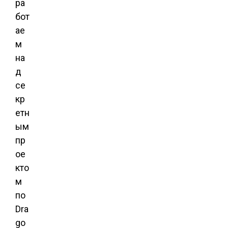
ра
бот
ае
м
на
д
се
кр
етн
ым
пр
ое
кто
м
по
Dra
go