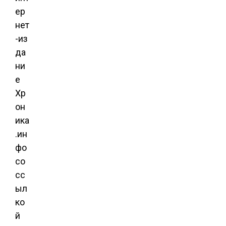
ер
нет
-из
да
ни
е
Хр
он
ика
.ин
фо
со
сс
ыл
ко
й