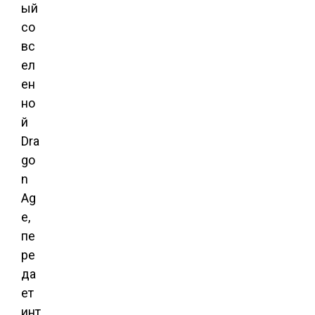
ый
со
вс
ел
ен
но
й
Dra
go
n
Ag
e,
пе
ре
да
ет
инт