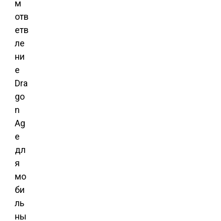
м
отв
етв
ле
ни
е
Dra
go
n
Ag
e
дл
я
мо
би
ль
ны