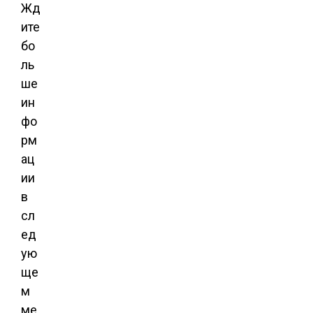
Жд
ите
бо
ль
ше
ин
фо
рм
ац
ии
в
сл
ед
ую
ще
м
ме