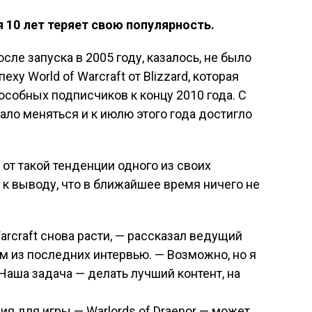
10 лет теряет свою популярность.
сле запуска в 2005 году, казалось, не было
ху World of Warcraft от Blizzard, которая
собных подписчиков к концу 2010 года. С
чало меняться и к июлю этого года достигло
е от такой тенденции одного из своих
 к выводу, что в ближайшее время ничего не
Warcraft снова расти, — рассказал ведущий
м из последних интервью. — Возможно, но я
 Наша задача — делать лучший контент, на
я для игры — Warlords of Draenor — может