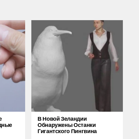
е
В Новой Зеландии
дные
Обнаружены Останки
Гигантского Пингвина