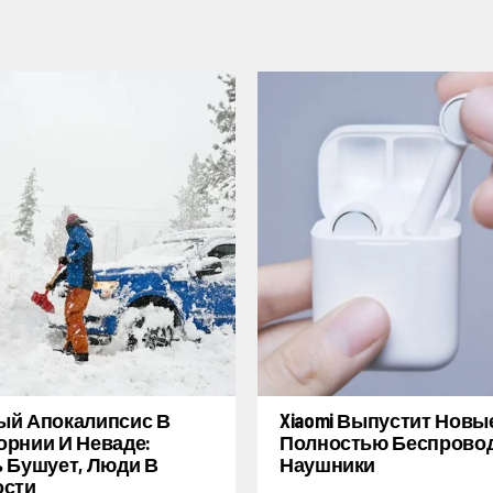
ый Апокалипсис В
Xiaomi Выпустит Новы
рнии И Неваде:
Полностью Беспрово
 Бушует, Люди В
Наушники
ости