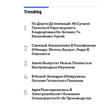
Trending
По Дорозі До Інновацій: Як Сучасні
Технології Перетворюють
Кондиціонери На Зелених Та
Економічних Героїв
Снежный Апокалипсис В Калифорнии
И Неваде: Метель Бушует, Люди В
Опасности
Xiaomi Выпустит Новые Полностью
Беспроводные Наушники
В Новой Зеландии Обнаружены
Останки Гигантского Пингвина
Apple Разочаровалась В
Электромобилях? Компания
Отказывается От Их Производства