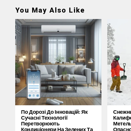
You May Also Like
По Дорозі До Інновацій: Як
Снежн
Сучасні Технології
Калифо
Перетворюють
Метель
Кондиціонери На Зелених Та
Опасн