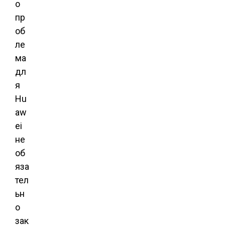
о
пр
об
ле
ма
дл
я
Hu
aw
ei
не
об
яза
тел
ьн
о
зак