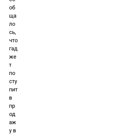
об
ща
ло
сь,
что
гад
же
т
по
сту
пит
в
пр
од
аж
у в