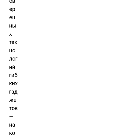
ов
ер
ен
ны
х
тех
но
лог
ий
гиб
ких
гад
же
тов
—
на
ко