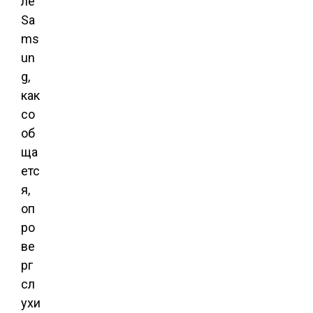
ле
Sa
ms
un
g,
как
со
об
ща
етс
я,
оп
ро
ве
рг
сл
ухи