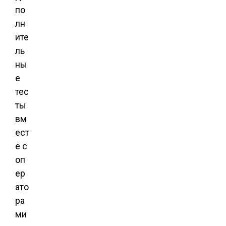
по
лн
ите
ль
ны
е
тес
ты
вм
ест
е с
оп
ер
ато
ра
ми