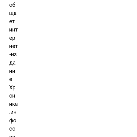
об
ща
ет
инт
ер
нет
-из
да
ни
е
Хр
он
ика
.ин
фо
со
сс