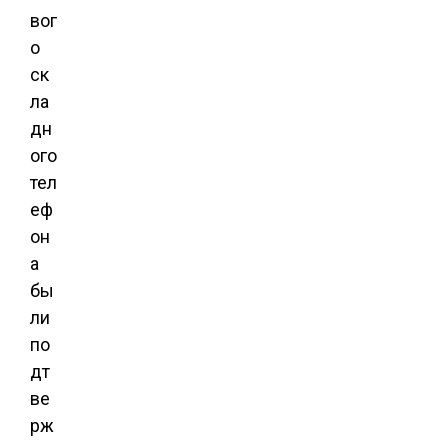
вог
о
ск
ла
дн
ого
тел
еф
он
а
бы
ли
по
дт
ве
рж