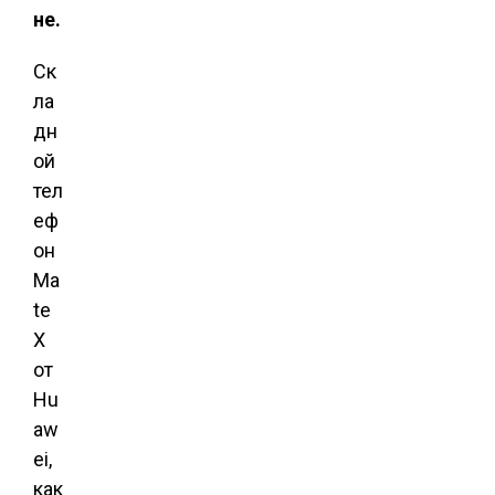
не.
Ск
ла
дн
ой
тел
еф
он
Ma
te
X
от
Hu
aw
ei,
как