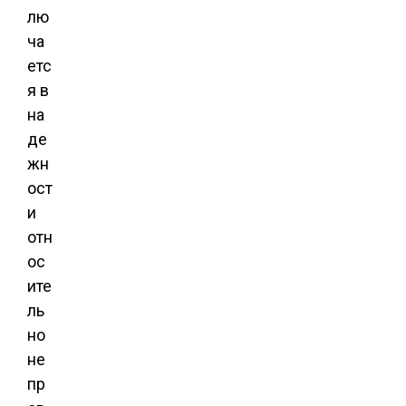
лю
ча
етс
я в
на
де
жн
ост
и
отн
ос
ите
ль
но
не
пр