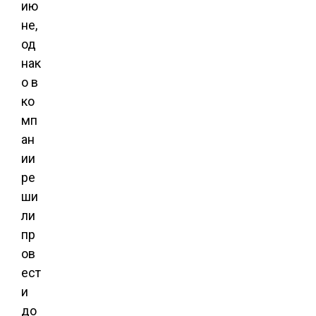
ию
не,
од
нак
о в
ко
мп
ан
ии
ре
ши
ли
пр
ов
ест
и
до