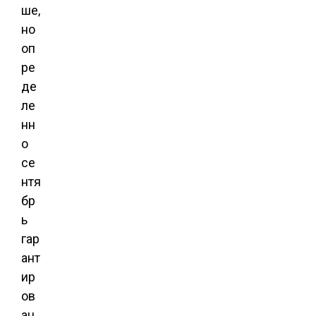
ше,
но
оп
ре
де
ле
нн
о
се
нтя
бр
ь
гар
ант
ир
ов
ан.