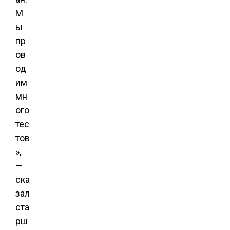
М
ы
пр
ов
од
им
мн
ого
тес
тов
»,
—
ска
зал
ста
рш