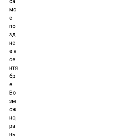
са
мо
е
по
зд
не
е в
се
нтя
бр
е.
Во
зм
ож
но,
ра
нь