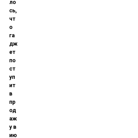
ло
сь,
чт
о
га
дж
ет
по
ст
уп
ит
в
пр
од
аж
у в
ию