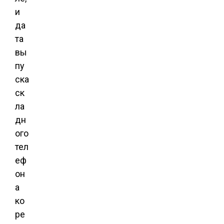
и
да
та
вы
пу
ска
ск
ла
дн
ого
тел
еф
он
а
ко
ре