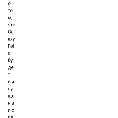
о
то
м,
что
Gal
axy
Fol
d
бу
де
т
вы
пу
ще
н в
ию
ле,