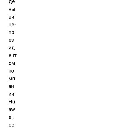
де
ны
ви
це-
пр
ез
ид
ент
ом
ко
мп
ан
ии
Hu
aw
ei,
со