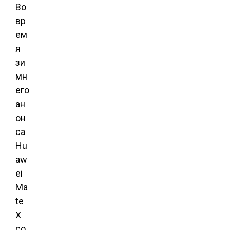
Во
вр
ем
я
зи
мн
его
ан
он
са
Hu
aw
ei
Ma
te
X
со