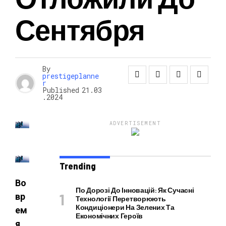
Сентября
НОВОСТИ
By
prestigeplanne
r
Published
21.03
.2024
ADVERTISEMENT
Trending
Во
По Дорозі До Інновацій: Як Сучасні
вр
Технології Перетворюють
Кондиціонери На Зелених Та
ем
Економічних Героїв
я