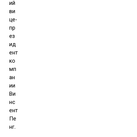
ий
ви
це-
пр
ез
ид
ент
ко
мп
ан
ии
Ви
нс
ент
Пе
нг.