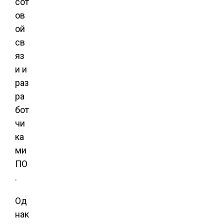
сот
ов
ой
св
яз
и и
раз
ра
бот
чи
ка
ми
ПО
.
Од
нак