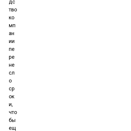
дс
тво
ко
мп
ан
ии
пе
ре
не
сл
о
ср
ок
и,
что
бы
ещ