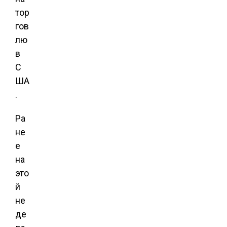
тор
гов
лю
в
С
ША
.
Ра
не
е
на
это
й
не
де