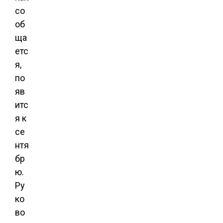
со
об
ща
етс
я,
по
яв
итс
я к
се
нтя
бр
ю.
Ру
ко
во