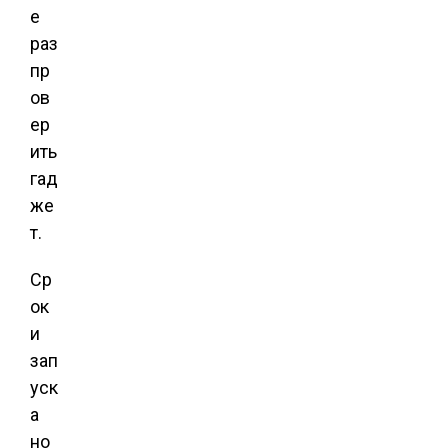
е
раз
пр
ов
ер
ить
гад
же
т.
Ср
ок
и
зап
уск
а
но