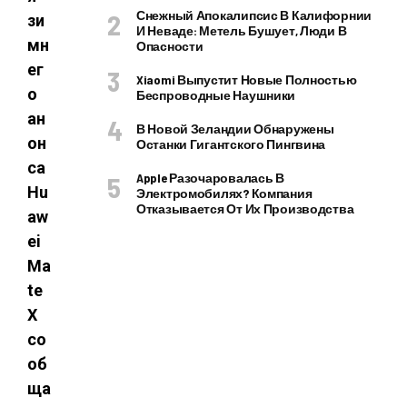
Снежный Апокалипсис В Калифорнии
зи
И Неваде: Метель Бушует, Люди В
мн
Опасности
ег
Xiaomi Выпустит Новые Полностью
о
Беспроводные Наушники
ан
В Новой Зеландии Обнаружены
он
Останки Гигантского Пингвина
са
Apple Разочаровалась В
Hu
Электромобилях? Компания
Отказывается От Их Производства
aw
ei
Ma
te
X
со
об
ща