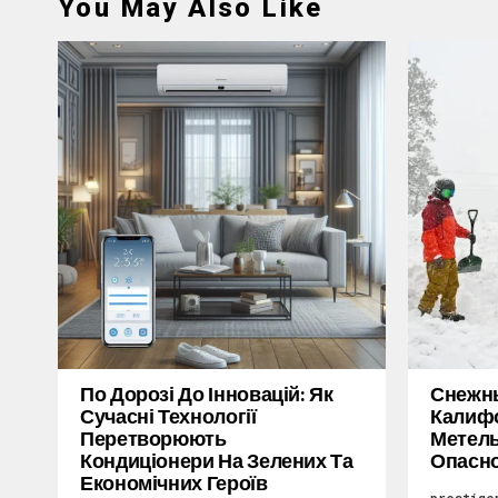
You May Also Like
По Дорозі До Інновацій: Як
Снежн
Сучасні Технології
Калифо
Перетворюють
Метель
Кондиціонери На Зелених Та
Опасн
Економічних Героїв