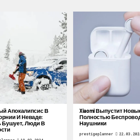
ый Апокалипсис В
Xiaomi Выпустит Новы
рнии И Неваде:
Полностью Беспрово
 Бушует, Люди В
Наушники
ости
prestigeplanner
22.03.202