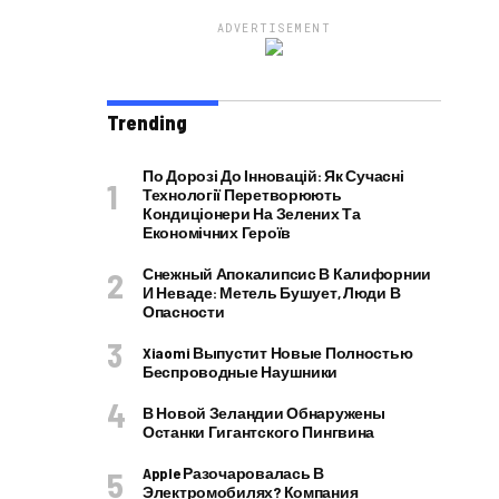
ADVERTISEMENT
Trending
По Дорозі До Інновацій: Як Сучасні
Технології Перетворюють
Кондиціонери На Зелених Та
Економічних Героїв
Снежный Апокалипсис В Калифорнии
И Неваде: Метель Бушует, Люди В
Опасности
Xiaomi Выпустит Новые Полностью
Беспроводные Наушники
В Новой Зеландии Обнаружены
Останки Гигантского Пингвина
Apple Разочаровалась В
Электромобилях? Компания