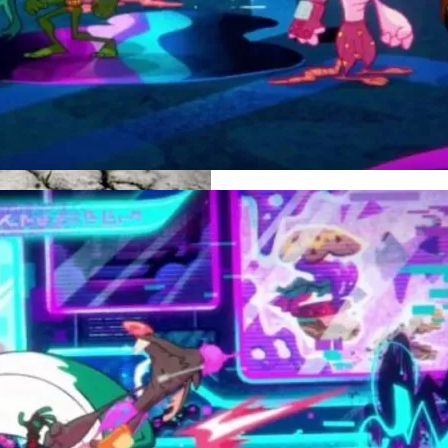
ости За Повторное Неудаление Запрещённых Материало
розу Для Человечества