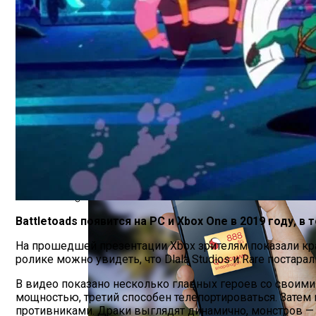
Идеальный Помощник На Кухне: Как В
Battletoads появится на PC и Xbox One в 2019 году, в
В Нидерландах Придумали Способ Очис
На прошедшей презентации Xbox зрителям показали кра
ролике можно увидеть, что Dlala Studios и Rare постар
В видео показано несколько главных героев со своими
мощностью, третий способен телепортироваться. Затем
противниками. Драки выглядят динамично, монстров —