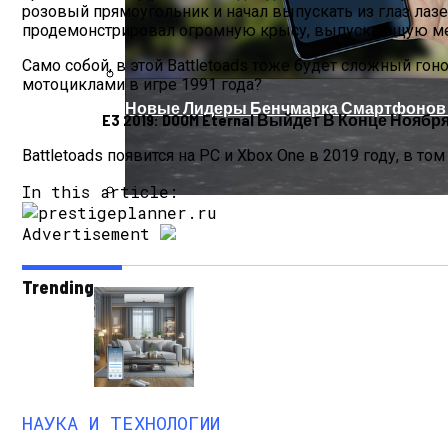
розовый прямоугольник и начал выпускать из глаз лазе
продемонстрировал огромную крысу, выпускающую ме
Само собой, в этой Battletoads тоже будет сложный гон
мотоциклами в игре 1991 года?
Новые Лидеры Бенчмарка Смартфонов A
E3 2019: DOOM Eternal Выйдет В Конце Ноябр
Battletoads появится на PC и Xbox One в 2019 году, в то
In this article:
Китай Готовит Путешествие К Луне
Advertisement
Trending
НАУКА И ТЕХНОЛОГИИ