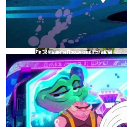
Як Збільшити Продуктивність IPad
Google Вновь Привлекут К Ответственн
Ученые Назвали Новую Смертельную Уг