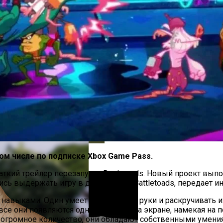
ыбрать Хороший Блендер
 том числе по подписке Xbox Game Pass.
тить Реки От Пластика
ткий трейлер перезапуска Battletoads. Новый проект вып
ались выдержать игру в духе первой Battletoads, передает 
 навыками. Один умеет увеличивать руки и раскручивать и
 все они появляются одновременно на экране, намекая на 
 огромное количество, они обладают собственными умения