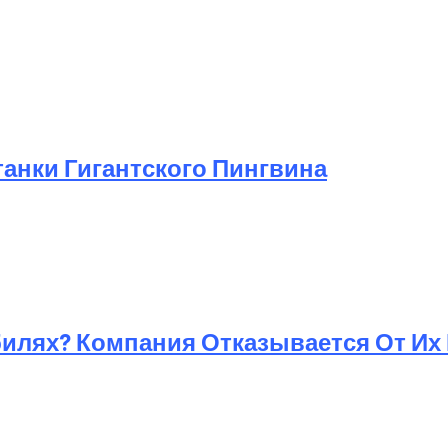
анки Гигантского Пингвина
билях? Компания Отказывается От Их