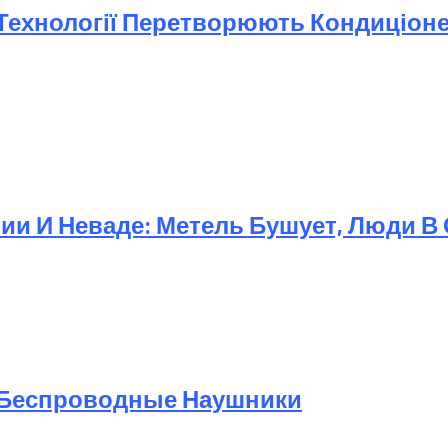
і Технології Перетворюють Кондиціон
и И Неваде: Метель Бушует, Люди В
 Беспроводные Наушники