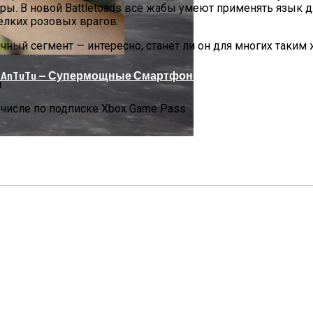
ры. В новой Battletoads все жабы умеют применять язык д
лких розовых врагов.
очный сегмент — интересно, станет ли он для многих таким
nTuTu — Супермощные Смартфоны На Базе Snapdragon 8
я
м числе по подписке Xbox Game Pass.