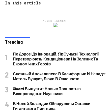
In this article:
ADVERTISEMENT
Trending
По Дорозі До Інновацій: Як Сучасні Технології
Перетворюють Кондиціонери На Зелених Та
Економічних Героїв
Снежный Апокалипсис В Калифорнии И Неваде:
Метель Бушует, Люди В Опасности
Xiaomi Выпустит Новые Полностью
Беспроводные Наушники
В Новой Зеландии Обнаружены Останки
Гигантского Пингвина