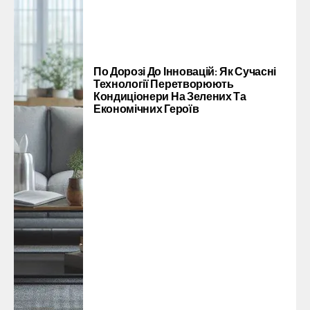
По Дорозі До Інновацій: Як Сучасні
Технології Перетворюють
Кондиціонери На Зелених Та
Економічних Героїв