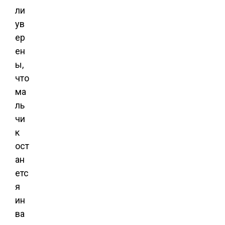
ли
ув
ер
ен
ы,
что
ма
ль
чи
к
ост
ан
етс
я
ин
ва