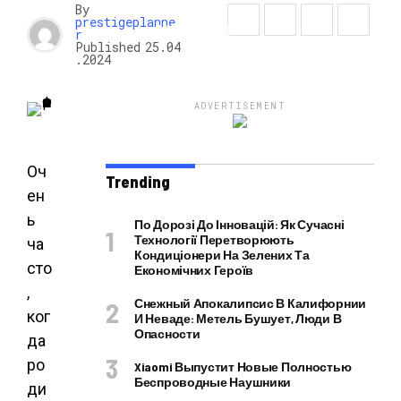
By
prestigeplanne
НОВОСТИ
r
Published
25.04
.2024
ADVERTISEMENT
Оч
Trending
ен
ь
По Дорозі До Інновацій: Як Сучасні
Технології Перетворюють
ча
Кондиціонери На Зелених Та
сто
Економічних Героїв
,
Снежный Апокалипсис В Калифорнии
ког
И Неваде: Метель Бушует, Люди В
Опасности
да
ро
Xiaomi Выпустит Новые Полностью
Беспроводные Наушники
ди