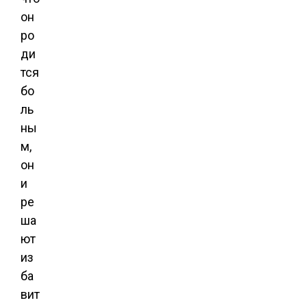
он
ро
ди
тся
бо
ль
ны
м,
он
и
ре
ша
ют
из
ба
вит