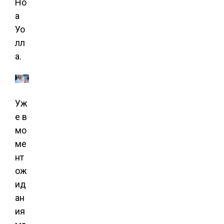
Но
а
Уо
лл
а.
Уж
е в
мо
ме
нт
ож
ид
ан
ия