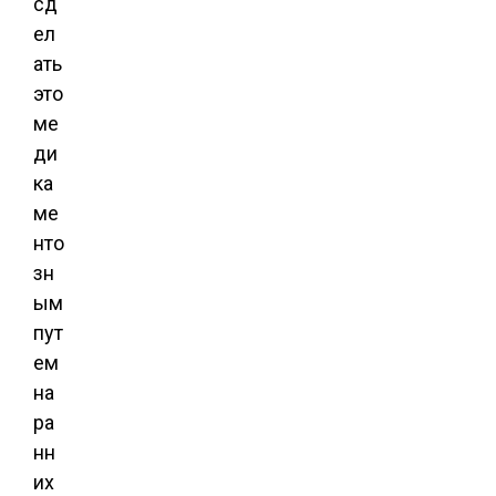
сд
ел
ать
это
ме
ди
ка
ме
нто
зн
ым
пут
ем
на
ра
нн
их