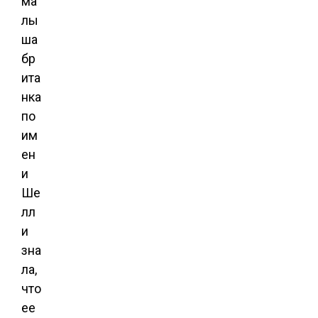
ма
лы
ша
бр
ита
нка
по
им
ен
и
Ше
лл
и
зна
ла,
что
ее