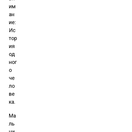
им
ан
ие:
Ис
тор
ия
од
ног
о
че
ло
ве
ка.
Ма
ль
чи