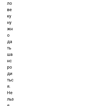
ло
ве
ку
ну
жн
о
да
ть
ша
нс
ро
ди
тьс
я.
Не
льз
я