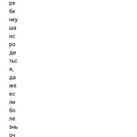
ре
бе
нку
ша
нс
ро
ди
тьс
я,
да
же
ес
ли
бо
ле
знь
оч