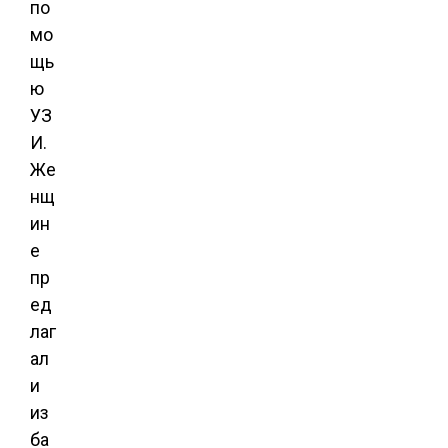
по
мо
щь
ю
УЗ
И.
Же
нщ
ин
е
пр
ед
лаг
ал
и
из
ба