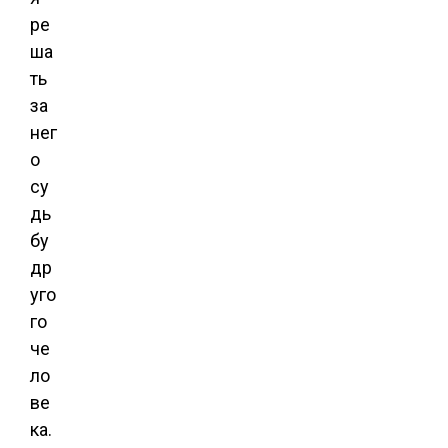
ре
ша
ть
за
нег
о
су
дь
бу
др
уго
го
че
ло
ве
ка.