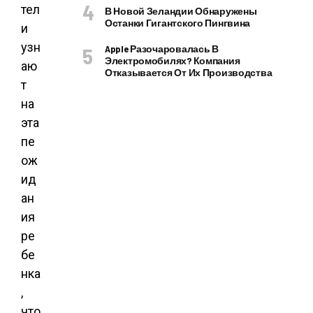
тел
В Новой Зеландии Обнаружены
Останки Гигантского Пингвина
и
узн
Apple Разочаровалась В
Электромобилях? Компания
аю
Отказывается От Их Производства
т
на
эта
пе
ож
ид
ан
ия
ре
бе
нка
,
что