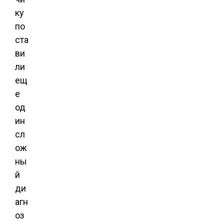
ку
по
ста
ви
ли
ещ
е
од
ин
сл
ож
ны
й
ди
агн
оз