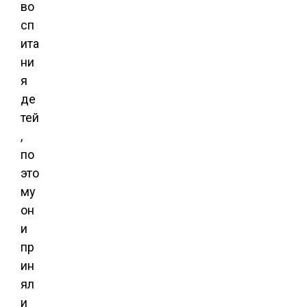
во
сп
ита
ни
я
де
тей
,
по
это
му
он
и
пр
ин
ял
и