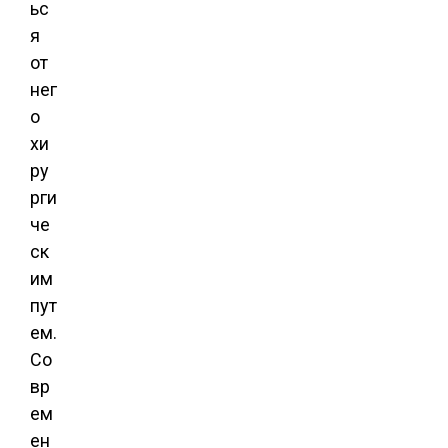
ьс
я
от
нег
о
хи
ру
рги
че
ск
им
пут
ем.
Со
вр
ем
ен