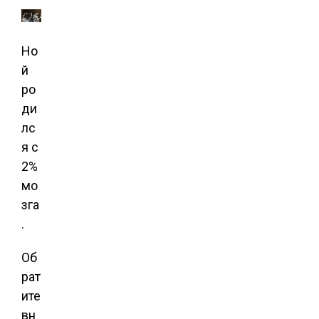
Но
й
ро
ди
лс
я с
2%
мо
зга
.
Об
рат
ите
вн