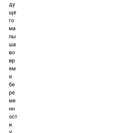
ду
ще
го
ма
лы
ша
во
вр
ем
я
бе
ре
ме
нн
ост
и.
У