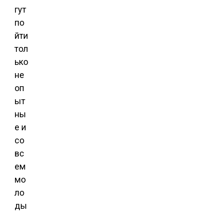
гут
по
йти
тол
ько
не
оп
ыт
ны
е и
со
вс
ем
мо
ло
ды