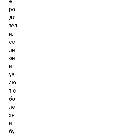
е
ро
ди
тел
и,
ес
ли
он
и
узн
аю
т о
бо
ле
зн
и
бу