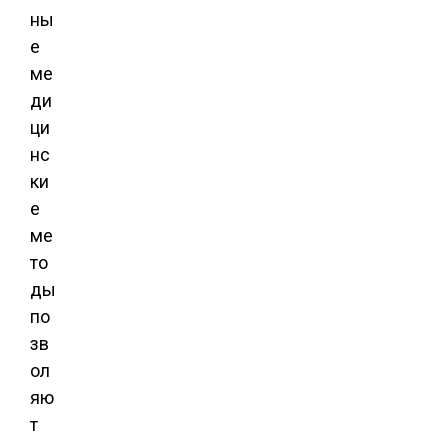
ны
е
ме
ди
ци
нс
ки
е
ме
то
ды
по
зв
ол
яю
т