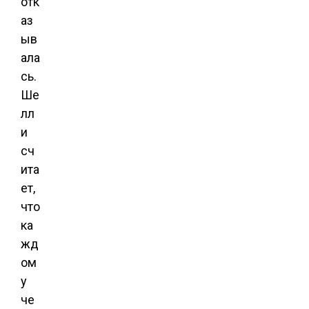
отк
аз
ыв
ала
сь.
Ше
лл
и
сч
ита
ет,
что
ка
жд
ом
у
че