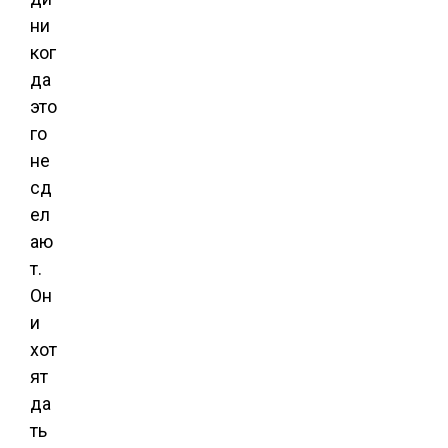
ни
ког
да
это
го
не
сд
ел
аю
т.
Он
и
хот
ят
да
ть