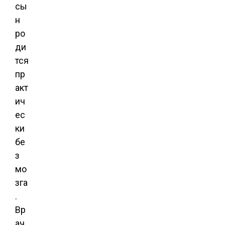
сы
н
ро
ди
тся
пр
акт
ич
ес
ки
бе
з
мо
зга
.
Вр
ач