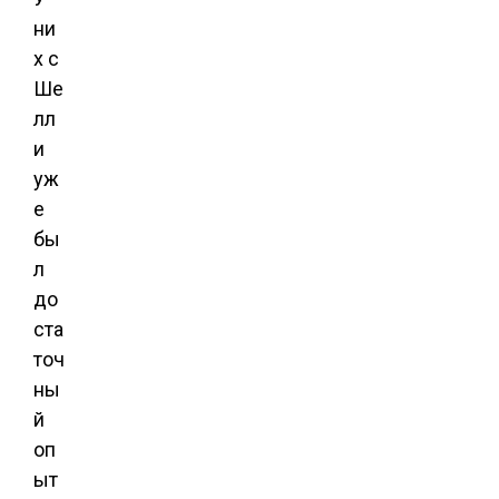
ни
х с
Ше
лл
и
уж
е
бы
л
до
ста
точ
ны
й
оп
ыт