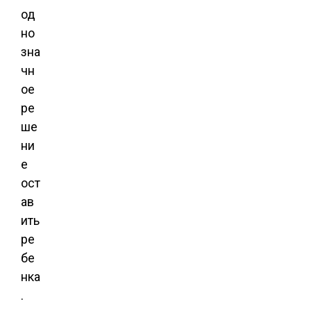
од
но
зна
чн
ое
ре
ше
ни
е
ост
ав
ить
ре
бе
нка
.