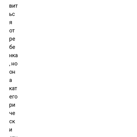
вит
ьс
я
от
ре
бе
нка
, но
он
а
кат
его
ри
че
ск
и