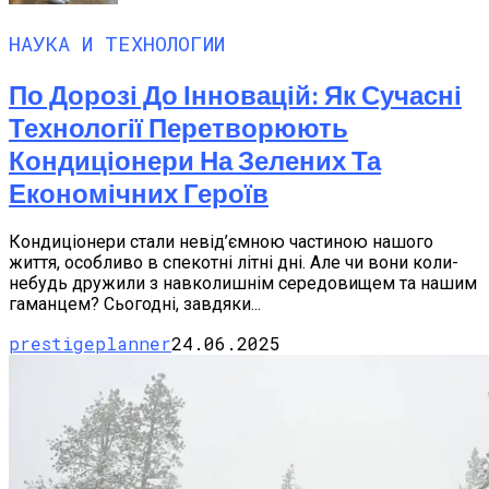
НАУКА И ТЕХНОЛОГИИ
По Дорозі До Інновацій: Як Сучасні
Технології Перетворюють
Кондиціонери На Зелених Та
Економічних Героїв
Кондиціонери стали невід’ємною частиною нашого
життя, особливо в спекотні літні дні. Але чи вони коли-
небудь дружили з навколишнім середовищем та нашим
гаманцем? Сьогодні, завдяки...
prestigeplanner
24.06.2025