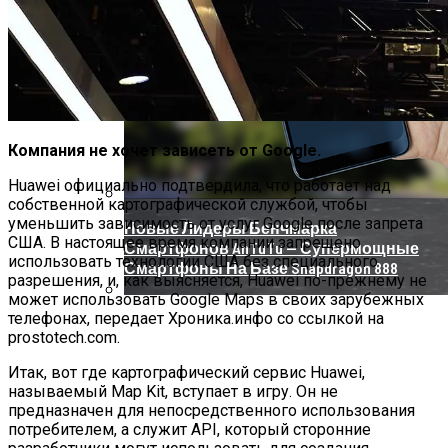
Компания не хочет зависеть от Google.
Huawei официально подтвердила, что работает над
собственной картографической службой, чтобы
уменьшить зависимость от услуг Google после запрета
Новые Лидеры Бенчмарка
США. В настоящее время компании запрещено
Смартфонов AnTuTu — Супермощные
использовать технологии США без специального
Смартфоны На Базе Snapdragon 888
разрешения, и, как выясняется, Huawei по-прежнему не
может использовать Google Maps в своих зарубежных
телефонах, передает Хроника.инфо со ссылкой на
Китай Готовит Путешествие К Луне
prostotech.com.
Итак, вот где картографический сервис Huawei,
называемый Map Kit, вступает в игру. Он не
предназначен для непосредственного использования
потребителем, а служит API, который сторонние