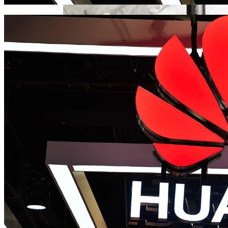
Угрозу Для Человечества
Идеальный Помощник На Кухне: Как
Выбрать Хороший Блендер
В Нидерландах Придумали Способ
Очистить Реки От Пластика