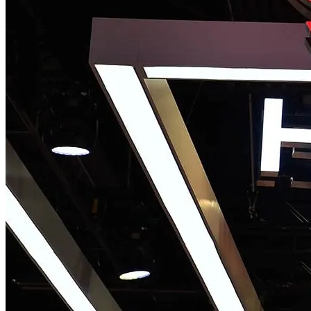
Телескоп «Хаббл» Показал Необычную
Галактику
Як Збільшити Продуктивність IPad
Google Вновь Привлекут К
Ответственности За Повторное
Неудаление Запрещённых Материалов
Ученые Назвали Новую Смертельную