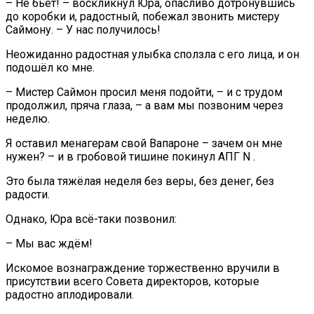
– Не бьёт! – воскликнул Юра, опасливо дотронувшись
до коробки и, радостный, побежал звонить мистеру
Саймону. – У нас получилось!
Неожиданно радостная улыбка сползла с его лица, и он
подошёл ко мне.
– Мистер Саймон просил меня подойти, – и с трудом
продолжил, пряча глаза, – а вам мы позвоним через
неделю.
Я оставил менагерам свой Вапароне – зачем он мне
нужен? – и в гробовой тишине покинул АПГ N .
Это была тяжёлая неделя без веры, без денег, без
радости.
Однако, Юра всё-таки позвонил:
– Мы вас ждём!
Искомое вознаграждение торжественно вручили в
присутствии всего Совета директоров, которые
радостно аплодировали.