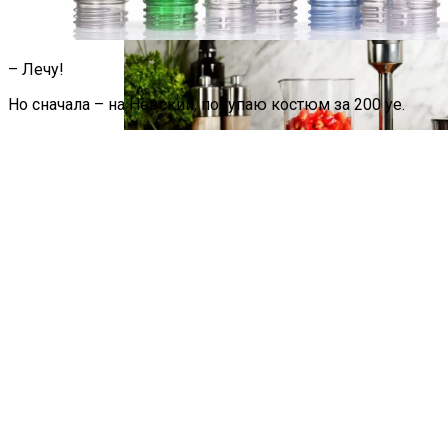
Угрозу Для Человечества
– Лечу!
Но сначала – на Невский, покупаю костюм за 200 уе.
Идеальный Помощник На Кухне: Как
Выбрать Хороший Блендер
В Нидерландах Придумали Способ
Очистить Реки От Пластика