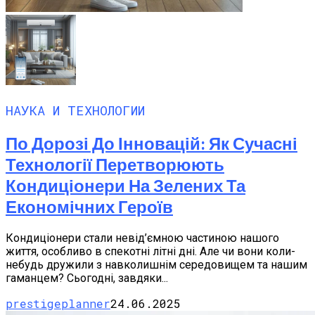
НАУКА И ТЕХНОЛОГИИ
По Дорозі До Інновацій: Як Сучасні
Технології Перетворюють
Кондиціонери На Зелених Та
Економічних Героїв
Кондиціонери стали невід’ємною частиною нашого
життя, особливо в спекотні літні дні. Але чи вони коли-
небудь дружили з навколишнім середовищем та нашим
гаманцем? Сьогодні, завдяки...
prestigeplanner
24.06.2025