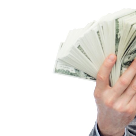
Новые Лидеры Бенчмарка
Смартфонов AnTuTu — Супермощные
Смартфоны На Базе Snapdragon 888
Китай Готовит Путешествие К Луне