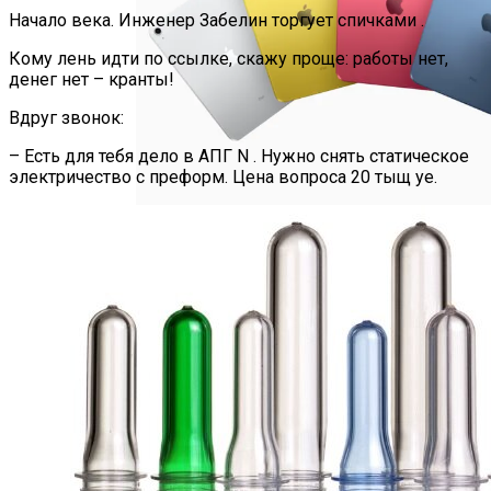
Начало века. Инженер Забелин торгует спичками .
Телескоп «Хаббл» Показал Необычную
Галактику
Кому лень идти по ссылке, скажу проще: работы нет,
денег нет – кранты!
Вдруг звонок:
– Есть для тебя дело в АПГ N . Нужно снять статическое
электричество с преформ. Цена вопроса 20 тыщ уе.
Як Збільшити Продуктивність IPad
Google Вновь Привлекут К
Ответственности За Повторное
Неудаление Запрещённых Материалов
Ученые Назвали Новую Смертельную