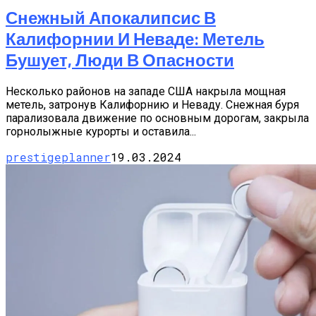
Снежный Апокалипсис В
Калифорнии И Неваде: Метель
Бушует, Люди В Опасности
Несколько районов на западе США накрыла мощная
метель, затронув Калифорнию и Неваду. Снежная буря
парализовала движение по основным дорогам, закрыла
горнолыжные курорты и оставила...
prestigeplanner
19.03.2024