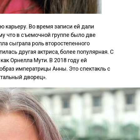
ую карьеру. Во время записи ей дали
му что в съемочной группе было две
лла сыграла роль второстепенного
тилась другая актриса, более популярная. С
 как Орнелла Мути. В 2018 году ей
образ императрицы Анны. Это спектакль с
стальный дворец».