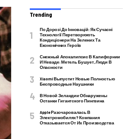
Trending
По Дорозі До Інновацій: Як Сучасні
Технології Перетворюють
Кондиціонери На Зелених Та
Економічних Героїв
Снежный Апокалипсис В Калифорнии
И Неваде: Метель Бушует, Люди В
Опасности
Xiaomi Выпустит Новые Полностью
Беспроводные Наушники
В Новой Зеландии Обнаружены
Останки Гигантского Пингвина
Apple Разочаровалась В
Электромобилях? Компания
Отказывается От Их Производства