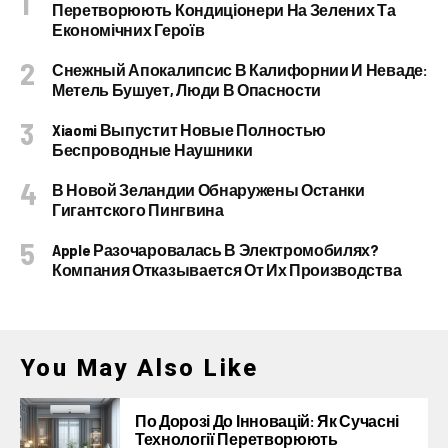
Перетворюють Кондиціонери На Зелених Та
Економічних Героїв
Снежный Апокалипсис В Калифорнии И Неваде:
Метель Бушует, Люди В Опасности
Xiaomi Выпустит Новые Полностью
Беспроводные Наушники
В Новой Зеландии Обнаружены Останки
Гигантского Пингвина
Apple Разочаровалась В Электромобилях?
Компания Отказывается От Их Производства
You May Also Like
По Дорозі До Інновацій: Як Сучасні
Технології Перетворюють