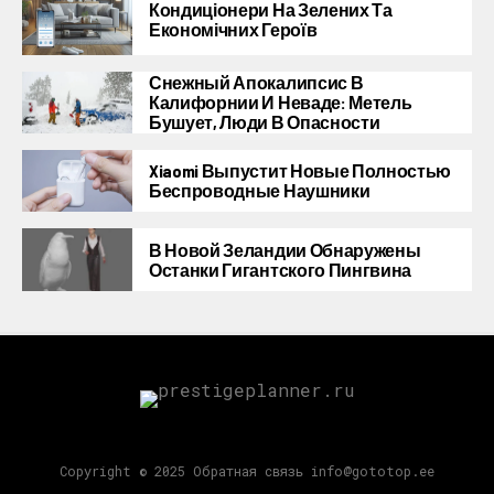
Кондиціонери На Зелених Та
Економічних Героїв
Снежный Апокалипсис В
Калифорнии И Неваде: Метель
Бушует, Люди В Опасности
Xiaomi Выпустит Новые Полностью
Беспроводные Наушники
В Новой Зеландии Обнаружены
Останки Гигантского Пингвина
Copyright © 2025 Обратная связь info@gototop.ee