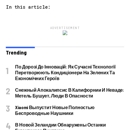
In this article:
ADVERTISEMENT
Trending
По Дорозі До Інновацій: Як Сучасні Технології
Перетворюють Кондиціонери На Зелених Та
Економічних Героїв
Снежный Апокалипсис В Калифорнии И Неваде:
Метель Бушует, Люди В Опасности
Xiaomi Выпустит Новые Полностью
Беспроводные Наушники
В Новой Зеландии Обнаружены Останки