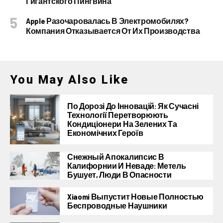
Гигантского Пингвина
Apple Разочаровалась В Электромобилях?
Компания Отказывается От Их Производства
You May Also Like
По Дорозі До Інновацій: Як Сучасні
Технології Перетворюють
Кондиціонери На Зелених Та
Економічних Героїв
Снежный Апокалипсис В
Калифорнии И Неваде: Метель
Бушует, Люди В Опасности
Xiaomi Выпустит Новые Полностью
Беспроводные Наушники