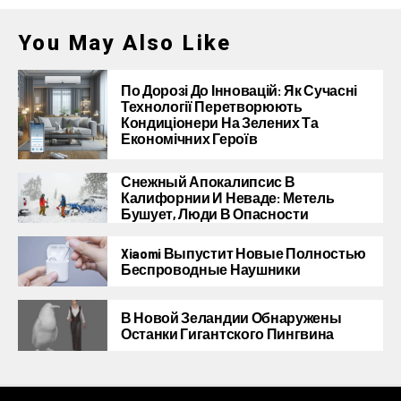
You May Also Like
По Дорозі До Інновацій: Як Сучасні
Технології Перетворюють
Кондиціонери На Зелених Та
Економічних Героїв
Снежный Апокалипсис В
Калифорнии И Неваде: Метель
Бушует, Люди В Опасности
Xiaomi Выпустит Новые Полностью
Беспроводные Наушники
В Новой Зеландии Обнаружены
Останки Гигантского Пингвина