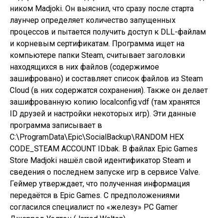
ником Madjoki. Он выяснил, что сразу после старта
лаунчер определяет количество запущенных
процессов и пытается получить доступ к DLL-файлам
и корневым сертификатам. Программа ищет на
компьютере папки Steam, считывает заголовки
находящихся в них файлов (содержимое
зашифровано) и составляет список файлов из Steam
Cloud (в них содержатся сохранения). Также он делает
зашифрованную копию localconfig.vdf (там хранятся
ID друзей и настройки некоторых игр). Эти данные
программа записывает в
C:\ProgramData\Epic\SocialBackup\RANDOM HEX
CODE_STEAM ACCOUNT ID.bak. В файлах Epic Games
Store Madjoki нашёл свой идентификатор Steam и
сведения о последнем запуске игр в сервисе Valve.
Геймер утверждает, что полученная информация
передаётся в Epic Games. С предположениями
согласился специалист по «железу» PC Gamer