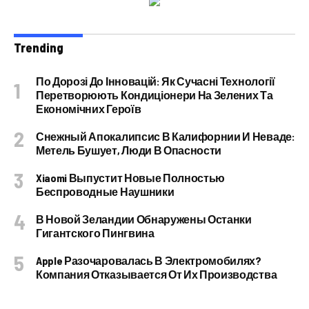
Trending
По Дорозі До Інновацій: Як Сучасні Технології
Перетворюють Кондиціонери На Зелених Та
Економічних Героїв
Снежный Апокалипсис В Калифорнии И Неваде:
Метель Бушует, Люди В Опасности
Xiaomi Выпустит Новые Полностью
Беспроводные Наушники
В Новой Зеландии Обнаружены Останки
Гигантского Пингвина
Apple Разочаровалась В Электромобилях?
Компания Отказывается От Их Производства