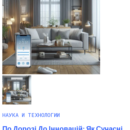
НАУКА И ТЕХНОЛОГИИ
По Дорозі До Інновацій: Як Сучасні