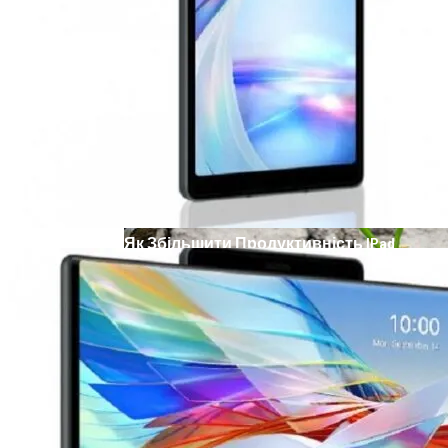
Телескоп «Хаббл» Показал Необычную
Галактику
Як Збільшити Продуктивність IPad
Google Вновь Привлекут К
Ответственности За Повторное
Неудаление Запрещённых Материалов
Ученые Назвали Новую Смертельную