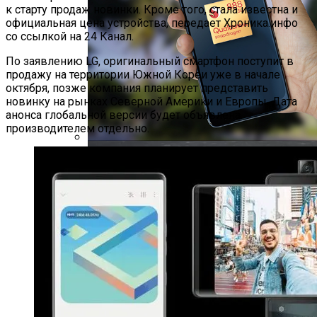
к старту продаж новинки. Кроме того, стала известна и
официальная цена устройства, передает Хроника.инфо
со ссылкой на 24 Канал.
По заявлению LG, оригинальный смартфон поступит в
продажу на территории Южной Кореи уже в начале
октября, позже компания планирует представить
новинку на рынках Северной Америки и Европы. Дата
анонса глобальной версии будет объявлена
производителем отдельно.
Новые Лидеры Бенчмарка
Смартфонов AnTuTu — Супермощные
Смартфоны На Базе Snapdragon 888
Китай Готовит Путешествие К Луне