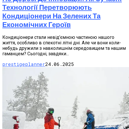
Технології Перетворюють
Кондиціонери На Зелених Та
Економічних Героїв
Кондиціонери стали невід’ємною частиною нашого
життя, особливо в спекотні літні дні. Але чи вони коли-
небудь дружили з навколишнім середовищем та нашим
гаманцем? Сьогодні, завдяки...
prestigeplanner
24.06.2025