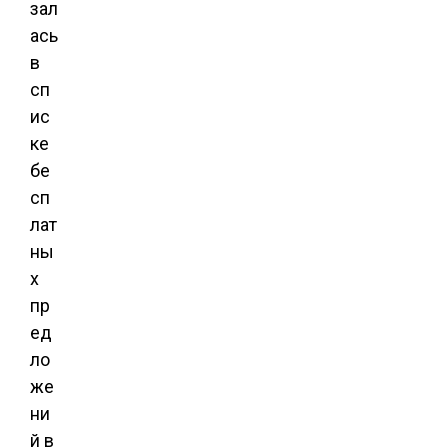
зал
ась
в
сп
ис
ке
бе
сп
лат
ны
х
пр
ед
ло
же
ни
й в