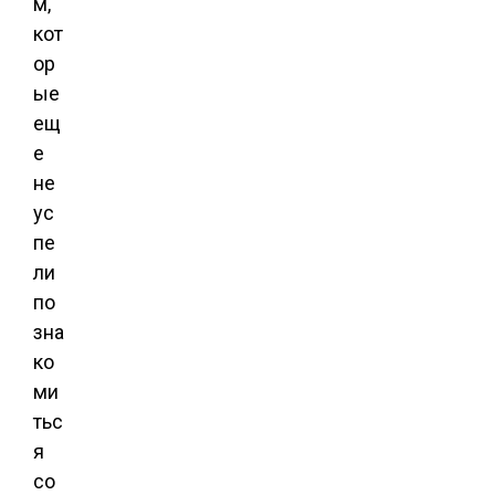
м,
кот
ор
ые
ещ
е
не
ус
пе
ли
по
зна
ко
ми
тьс
я
со