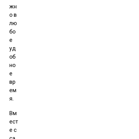
жн
о в
лю
бо
е
уд
об
но
е
вр
ем
я.
Вм
ест
е с
са