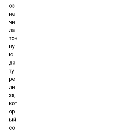
оз
на
чи
ла
точ
ну
ю
да
ту
ре
ли
за,
кот
ор
ый
со