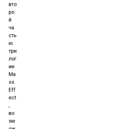
вто
ро
й
ча
сть
ю
три
лог
ии
Ma
ss
Eff
ect
,
во
зм
ож