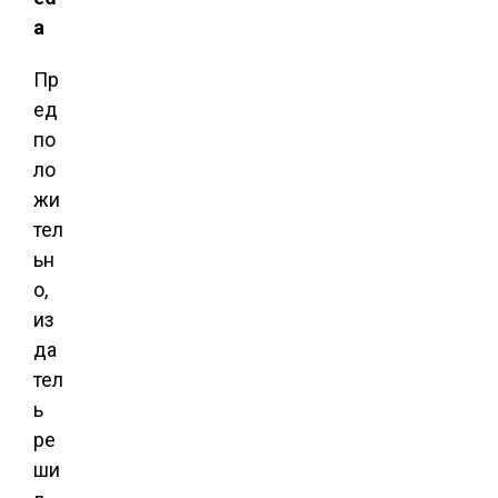
a
Пр
ед
по
ло
жи
тел
ьн
о,
из
да
тел
ь
ре
ши