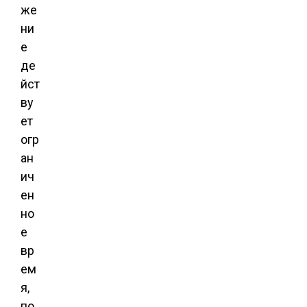
же
ни
е
де
йст
ву
ет
огр
ан
ич
ен
но
е
вр
ем
я,
по