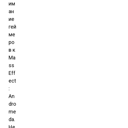
им
ан
ие
гей
ме
ро
в к
Ma
ss
Eff
ect
:
An
dro
me
da.
Не