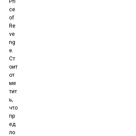
Pri
ce
of
Re
ve
ng
e.
Ст
оит
от
ме
тит
ь,
что
пр
ед
ло