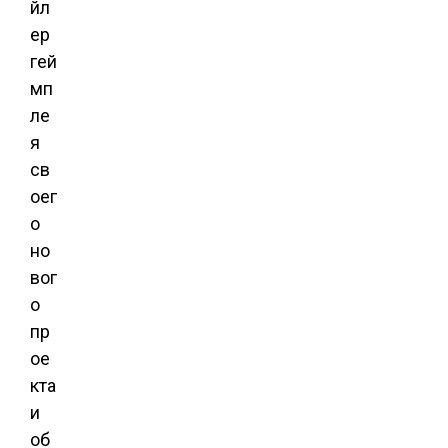
йл
ер
гей
мп
ле
я
св
оег
о
но
вог
о
пр
ое
кта
и
об