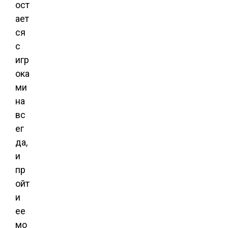
ост
ает
ся
с
игр
ока
ми
на
вс
ег
да,
и
пр
ойт
и
ее
мо