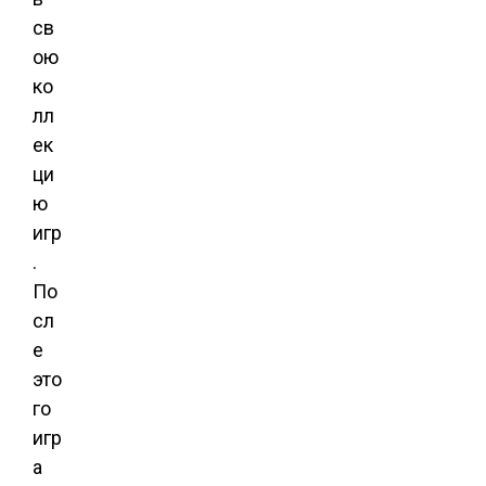
св
ою
ко
лл
ек
ци
ю
игр
.
По
сл
е
это
го
игр
а