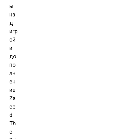
ы
на
д
игр
ой
и
до
по
лн
ен
ие
Za
ee
d:
Th
e