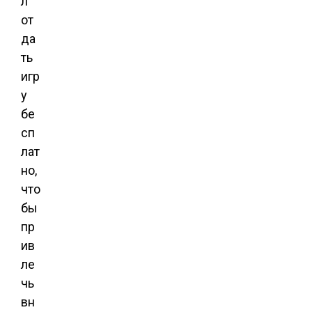
л
от
да
ть
игр
у
бе
сп
лат
но,
что
бы
пр
ив
ле
чь
вн