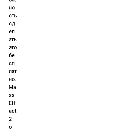
но
сть
сд
ел
ать
это
бе
сп
лат
но.
Ma
ss
Eff
ect
2
от