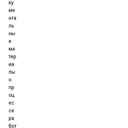
ку
ме
нта
ль
ны
е
ма
тер
иа
лы
о
пр
оц
ес
се
ра
бот