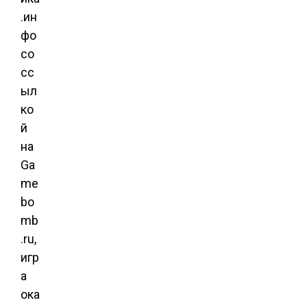
.ин
фо
со
сс
ыл
ко
й
на
Ga
me
bo
mb
.ru,
игр
а
ока