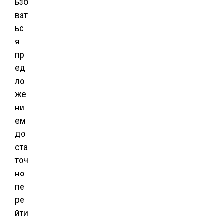
ьзо
ват
ьс
я
пр
ед
ло
же
ни
ем
до
ста
точ
но
пе
ре
йти