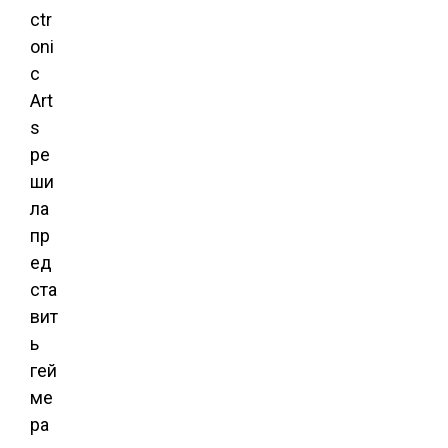
ctr
oni
c
Art
s
ре
ши
ла
пр
ед
ста
вит
ь
гей
ме
ра