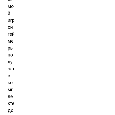
мо
й
игр
ой
гей
ме
ры
по
лу
чат
в
ко
мп
ле
кте
до