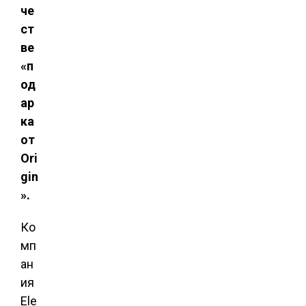
че
ст
ве
«п
од
ар
ка
от
Ori
gin
».
Ко
мп
ан
ия
Ele