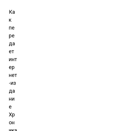
Ка
к
пе
ре
да
ет
инт
ер
нет
-из
да
ни
е
Хр
он
ика