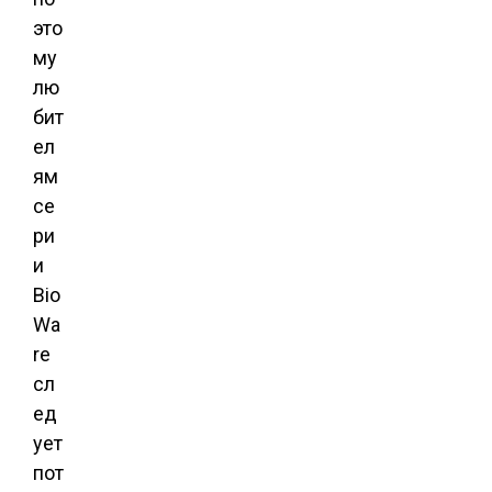
это
му
лю
бит
ел
ям
се
ри
и
Bio
Wa
re
сл
ед
ует
пот