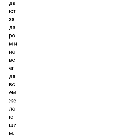
да
ют
за
да
ро
м и
на
вс
ег
да
вс
ем
же
ла
ю
щи
м.