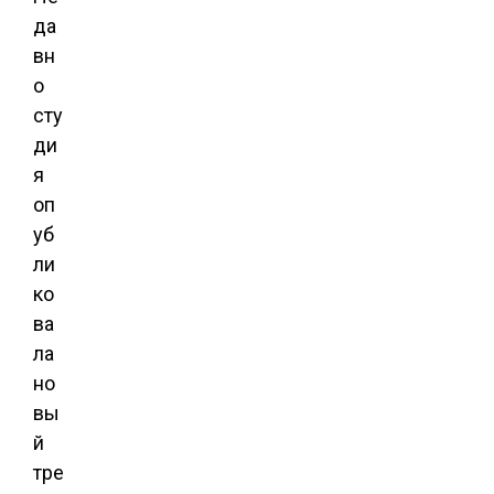
да
вн
о
сту
ди
я
оп
уб
ли
ко
ва
ла
но
вы
й
тре