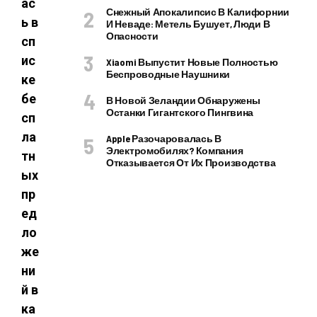
ас
Снежный Апокалипсис В Калифорнии
ь в
И Неваде: Метель Бушует, Люди В
Опасности
сп
ис
Xiaomi Выпустит Новые Полностью
Беспроводные Наушники
ке
бе
В Новой Зеландии Обнаружены
Останки Гигантского Пингвина
сп
ла
Apple Разочаровалась В
Электромобилях? Компания
тн
Отказывается От Их Производства
ых
пр
ед
ло
же
ни
й в
ка