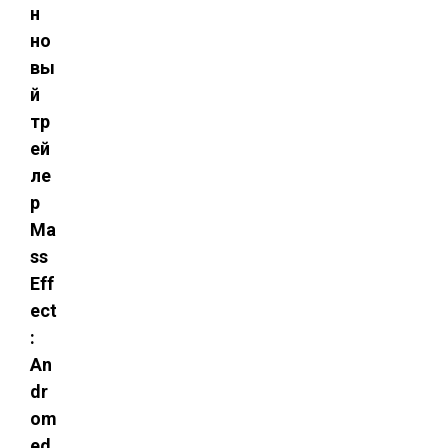
н
но
вы
й
тр
ей
ле
р
Ma
ss
Eff
ect
:
An
dr
om
ed