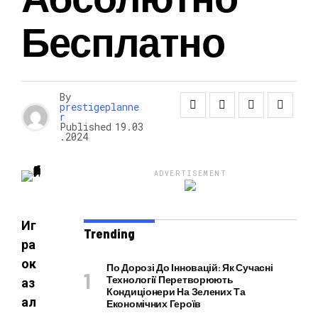
Бесплатно
НОВОСТИ
By
prestigeplanne
r
Published
19.03
.2024
ADVERTISEMENT
Иг
Trending
ра
ок
По Дорозі До Інновацій: Як Сучасні
Технології Перетворюють
аз
Кондиціонери На Зелених Та
ал
Економічних Героїв