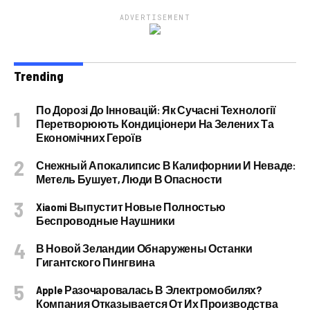
ADVERTISEMENT
Trending
По Дорозі До Інновацій: Як Сучасні Технології
Перетворюють Кондиціонери На Зелених Та
Економічних Героїв
Снежный Апокалипсис В Калифорнии И Неваде:
Метель Бушует, Люди В Опасности
Xiaomi Выпустит Новые Полностью
Беспроводные Наушники
В Новой Зеландии Обнаружены Останки
Гигантского Пингвина
Apple Разочаровалась В Электромобилях?
Компания Отказывается От Их Производства