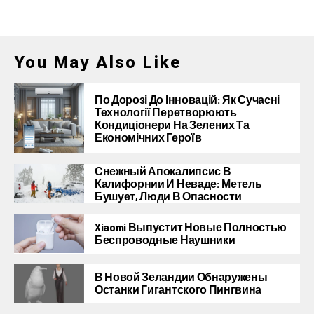
You May Also Like
По Дорозі До Інновацій: Як Сучасні
Технології Перетворюють
Кондиціонери На Зелених Та
Економічних Героїв
Снежный Апокалипсис В
Калифорнии И Неваде: Метель
Бушует, Люди В Опасности
Xiaomi Выпустит Новые Полностью
Беспроводные Наушники
В Новой Зеландии Обнаружены
Останки Гигантского Пингвина