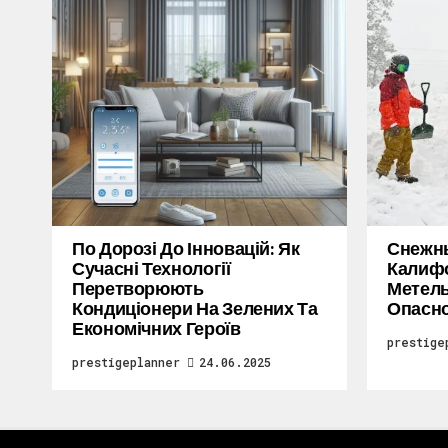
По Дорозі До Інновацій: Як
Снежн
Сучасні Технології
Калифо
Перетворюють
Метель
Кондиціонери На Зелених Та
Опасн
Економічних Героїв
prestige
prestigeplanner
24.06.2025