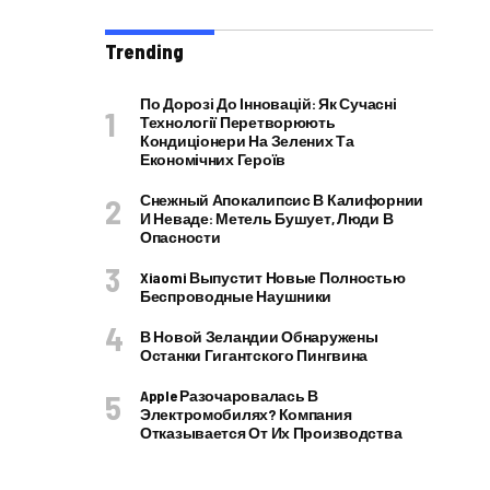
Trending
По Дорозі До Інновацій: Як Сучасні
Технології Перетворюють
Кондиціонери На Зелених Та
Економічних Героїв
Снежный Апокалипсис В Калифорнии
И Неваде: Метель Бушует, Люди В
Опасности
Xiaomi Выпустит Новые Полностью
Беспроводные Наушники
В Новой Зеландии Обнаружены
Останки Гигантского Пингвина
Apple Разочаровалась В
Электромобилях? Компания
Отказывается От Их Производства