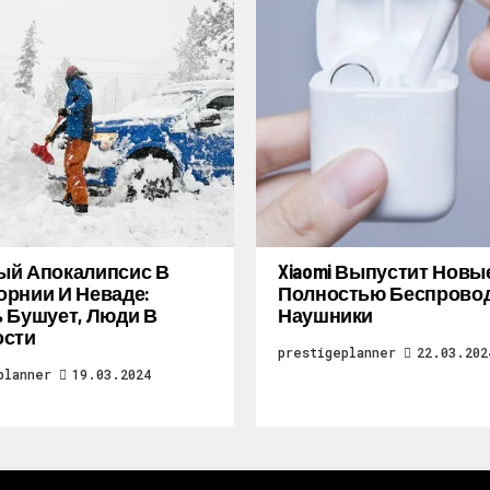
ый Апокалипсис В
Xiaomi Выпустит Новы
рнии И Неваде:
Полностью Беспрово
 Бушует, Люди В
Наушники
ости
prestigeplanner
22.03.202
planner
19.03.2024