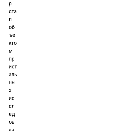
р
ста
л
об
ъе
кто
м
пр
ист
аль
ны
х
ис
сл
ед
ов
ан