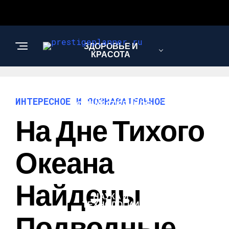
ЗДОРОВЬЕ И
КРАСОТА
ИНТЕРЕСНОЕ И
ИНТЕРЕСНОЕ И ПОЗНАВАТЕЛЬНОЕ
ПОЗНАВАТЕЛЬНОЕ
На Дне Тихого
ЛЮБОВЬ И
Океана
ОТНОШЕНИЯ
Найдены
НАУКА И
ТЕХНОЛОГИИ
Подводные