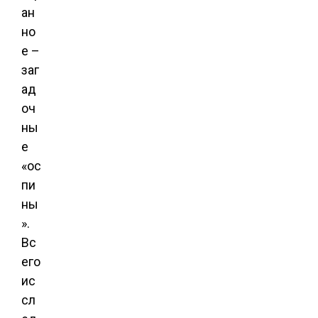
ан
но
е –
заг
ад
оч
ны
е
«ос
пи
ны
».
Вс
его
ис
сл