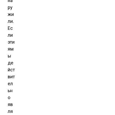
на
ру
жи
ли.
Ес
ли
эти
ям
ы
де
йст
вит
ел
ьн
о
яв
ля