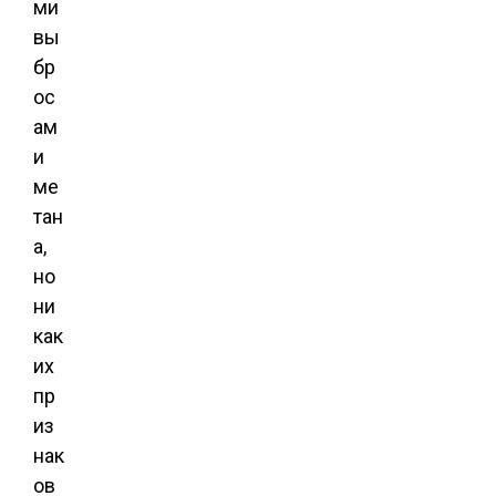
ми
вы
бр
ос
ам
и
ме
тан
а,
но
ни
как
их
пр
из
нак
ов