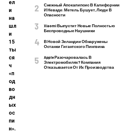
ел
Снежный Апокалипсис В Калифорнии
и
И Неваде: Метель Бушует, Люди В
Опасности
на
шл
Xiaomi Выпустит Новые Полностью
Беспроводные Наушники
и
15
В Новой Зеландии Обнаружены
Останки Гигантского Пингвина
ты
ся
Apple Разочаровалась В
Электромобилях? Компания
ч
Отказывается От Их Производства
«п
од
во
дн
ых
ос
пи
н».