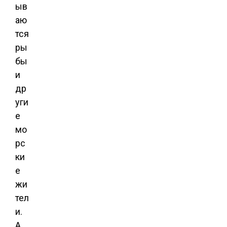
ыв
аю
тся
ры
бы
и
др
уги
е
мо
рс
ки
е
жи
тел
и.
А