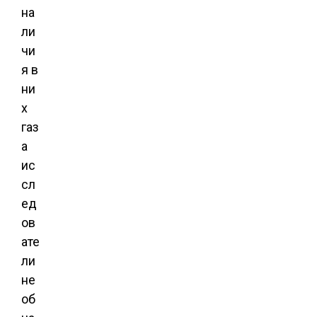
на
ли
чи
я в
ни
х
газ
а
ис
сл
ед
ов
ате
ли
не
об