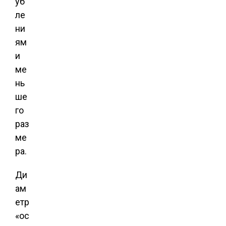
уб
ле
ни
ям
и
ме
нь
ше
го
раз
ме
ра.
Ди
ам
етр
«ос