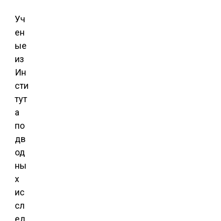
Уч
ен
ые
из
Ин
сти
тут
а
по
дв
од
ны
х
ис
сл
ед