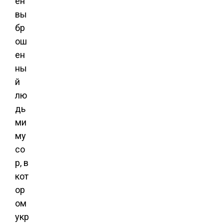
ен
вы
бр
ош
ен
ны
й
лю
дь
ми
му
со
р, в
кот
ор
ом
укр