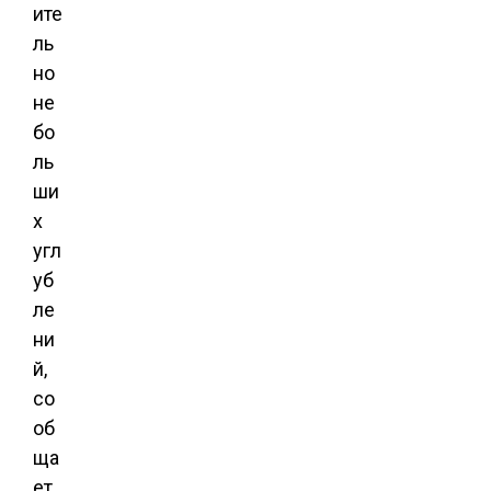
ите
ль
но
не
бо
ль
ши
х
угл
уб
ле
ни
й,
со
об
ща
ет