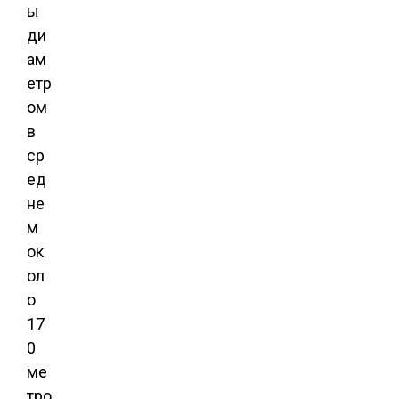
ы
ди
ам
етр
ом
в
ср
ед
не
м
ок
ол
о
17
0
ме
тро