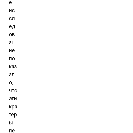
е
ис
сл
ед
ов
ан
ие
по
каз
ал
о,
что
эти
кра
тер
ы
пе