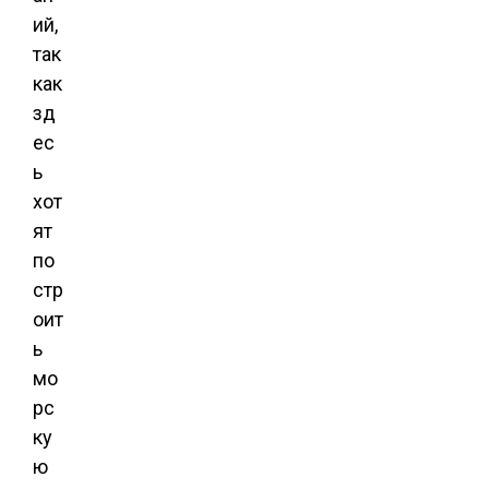
ий,
так
как
зд
ес
ь
хот
ят
по
стр
оит
ь
мо
рс
ку
ю