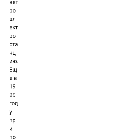
вет
ро
эл
ект
ро
ста
нц
ию.
Ещ
е в
19
99
год
у
пр
и
по