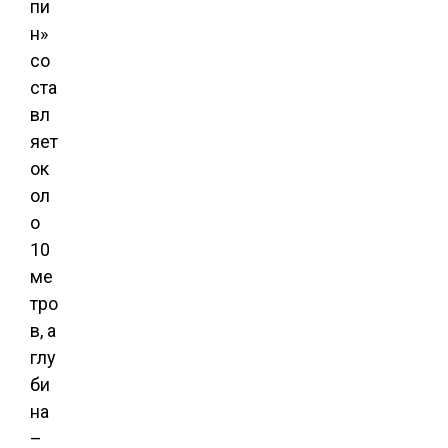
пи
н»
со
ста
вл
яет
ок
ол
о
10
ме
тро
в, а
глу
би
на
–