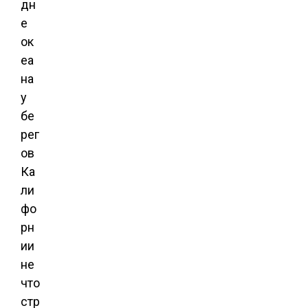
дн
е
ок
еа
на
у
бе
рег
ов
Ка
ли
фо
рн
ии
не
что
стр