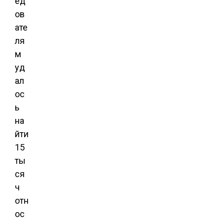
ед
ов
ате
ля
м
уд
ал
ос
ь
на
йти
15
ты
ся
ч
отн
ос