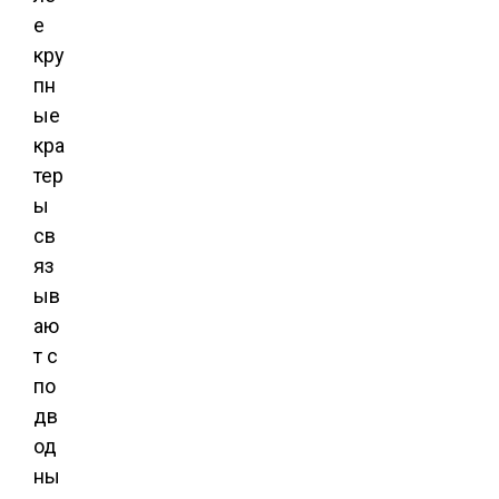
е
кру
пн
ые
кра
тер
ы
св
яз
ыв
аю
т с
по
дв
од
ны