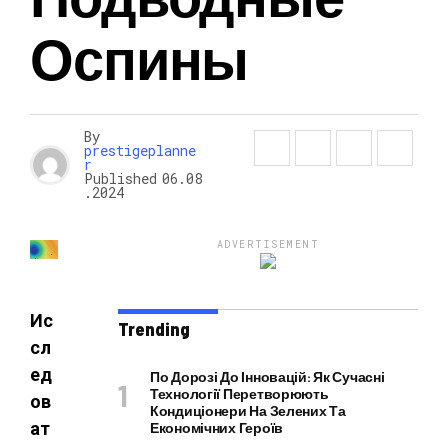
Оспины
НОВОСТИ
By
prestigeplanne
r
Published
06.08
.2024
ADVERTISEMENT
Ис
Trending
сл
ед
По Дорозі До Інновацій: Як Сучасні
Технології Перетворюють
ов
Кондиціонери На Зелених Та
ат
Економічних Героїв