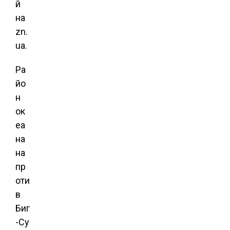
й
на
zn.
ua.
Ра
йо
н
ок
еа
на
на
пр
оти
в
Биг
-Су