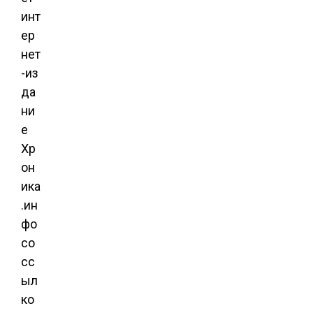
инт
ер
нет
-из
да
ни
е
Хр
он
ика
.ин
фо
со
сс
ыл
ко