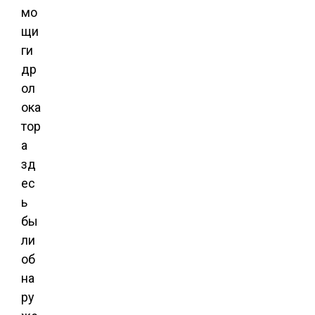
мо
щи
ги
др
ол
ока
тор
а
зд
ес
ь
бы
ли
об
на
ру