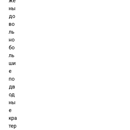
же
ны
до
во
ль
но
бо
ль
ши
е
по
дв
од
ны
е
кра
тер