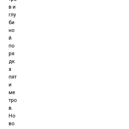
в и
глу
би
но
й
по
ря
дк
а
пят
и
ме
тро
в.
Но
во