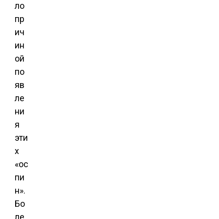
ло
пр
ич
ин
ой
по
яв
ле
ни
я
эти
х
«ос
пи
н».
Бо
ле