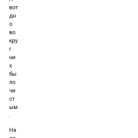
вот
дн
о
во
кру
г
ни
х
бы
ло
чи
ст
ым
.
На