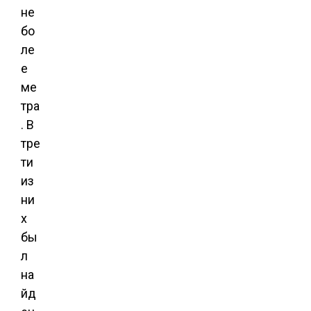
не
бо
ле
е
ме
тра
. В
тре
ти
из
ни
х
бы
л
на
йд