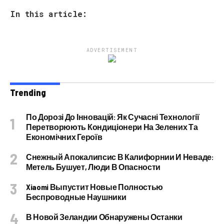
In this article:
ADVERTISEMENT
Trending
По Дорозі До Інновацій: Як Сучасні Технології
Перетворюють Кондиціонери На Зелених Та
Економічних Героїв
Снежный Апокалипсис В Калифорнии И Неваде:
Метель Бушует, Люди В Опасности
Xiaomi Выпустит Новые Полностью
Беспроводные Наушники
В Новой Зеландии Обнаружены Останки