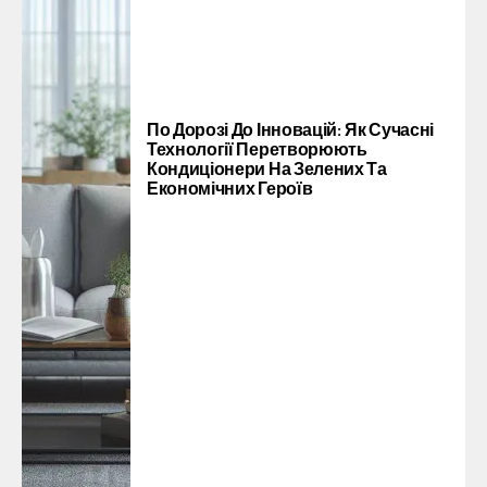
По Дорозі До Інновацій: Як Сучасні
Технології Перетворюють
Кондиціонери На Зелених Та
Економічних Героїв