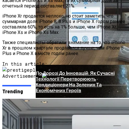
касается iPhone Xs и Xs Max, то их суммарная доля за
отчетный период составляет 21%.
iPhone Xr продается неплохо, но стоит заметить, что
суммарная доля iPhone 8, 8 Plus и iPhone X годом раннее
составляла 60%, то есть на 1% больше, чем iPhone Xr,
iPhone Xs и iPhone Xs Max.
Также специалисты обратили внимание на то, что iPhone
Xr в прошлом квартале продавался лучше, чем iPhone 8
Plus и Phone X вместе годом ранее.
In this article:
По Дорозі До Інновацій: Як Сучасні
Advertisement
Технології Перетворюють
Кондиціонери На Зелених Та
Економічних Героїв
Trending
Телескоп «Хаббл» Показал Необычную
Галактику