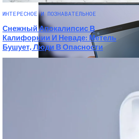
ИНТЕРЕСНОЕ И ПОЗНАВАТЕЛЬНОЕ
Снежный Апокалипсис В
Калифорнии И Неваде: Метель
Бушует, Люди В Опасности
Китай Готовит Путешествие К Луне