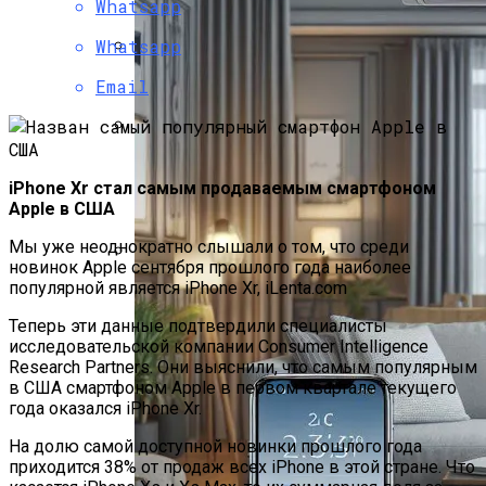
Христова
Whatsapp
Whatsapp
Как Изучать Библию
Email
Мир Зазеркалья
iPhone Xr стал самым продаваемым смартфоном
Apple в США
Мы уже неоднократно слышали о том, что среди
новинок Apple сентября прошлого года наиболее
Ученые Назвали Новую Угрозу
популярной является iPhone Xr, iLenta.com
Человечеству, Вызванную
Теперь эти данные подтвердили специалисты
Глобальным Потеплением
исследовательской компании Consumer Intelligence
Research Partners. Они выяснили, что самым популярным
в США смартфоном Apple в первом квартале текущего
года оказался iPhone Xr.
На долю самой доступной новинки прошлого года
приходится 38% от продаж всех iPhone в этой стране. Что