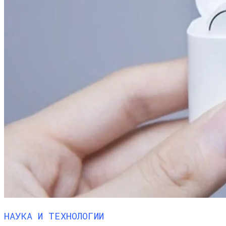
Новые Лидеры Бенчмарка
Смартфонов AnTuTu — Супермощные
Смартфоны На Базе Snapdragon 888
НАУКА И ТЕХНОЛОГИИ