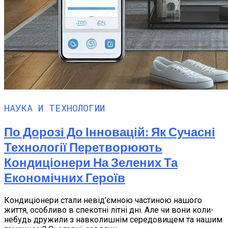
НАУКА И ТЕХНОЛОГИИ
По Дорозі До Інновацій: Як Сучасні
Технології Перетворюють
Кондиціонери На Зелених Та
Економічних Героїв
Кондиціонери стали невід’ємною частиною нашого
життя, особливо в спекотні літні дні. Але чи вони коли-
небудь дружили з навколишнім середовищем та нашим