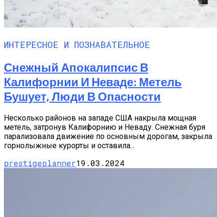
ИНТЕРЕСНОЕ И ПОЗНАВАТЕЛЬНОЕ
Снежный Апокалипсис В
Калифорнии И Неваде: Метель
Бушует, Люди В Опасности
Несколько районов на западе США накрыла мощная
метель, затронув Калифорнию и Неваду. Снежная буря
парализовала движение по основным дорогам, закрыла
горнолыжные курорты и оставила...
prestigeplanner
19.03.2024