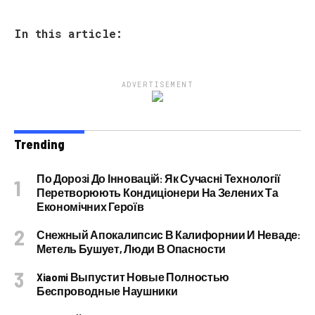
In this article:
ADVERTISEMENT
Trending
По Дорозі До Інновацій: Як Сучасні Технології
Перетворюють Кондиціонери На Зелених Та
Економічних Героїв
Снежный Апокалипсис В Калифорнии И Неваде:
Метель Бушует, Люди В Опасности
Xiaomi Выпустит Новые Полностью
Беспроводные Наушники