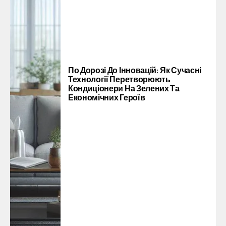
По Дорозі До Інновацій: Як Сучасні
Технології Перетворюють
Кондиціонери На Зелених Та
Економічних Героїв