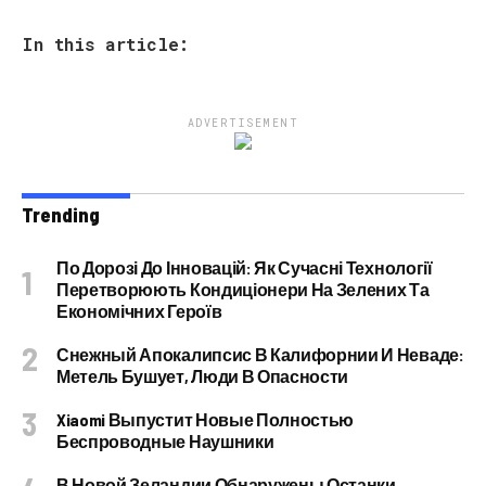
In this article:
ADVERTISEMENT
Trending
По Дорозі До Інновацій: Як Сучасні Технології
Перетворюють Кондиціонери На Зелених Та
Економічних Героїв
Снежный Апокалипсис В Калифорнии И Неваде:
Метель Бушует, Люди В Опасности
Xiaomi Выпустит Новые Полностью
Беспроводные Наушники
В Новой Зеландии Обнаружены Останки