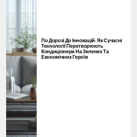
По Дорозі До Інновацій: Як Сучасні
Технології Перетворюють
Кондиціонери На Зелених Та
Економічних Героїв