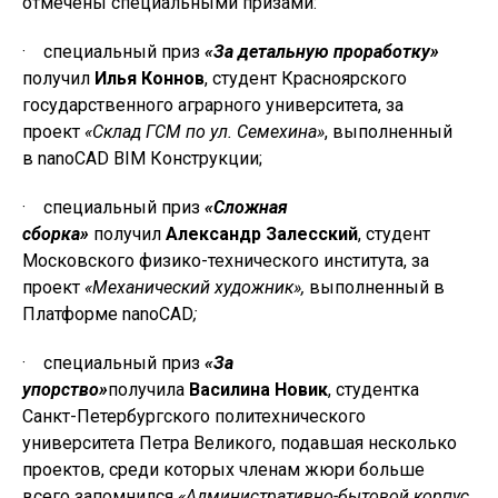
отмечены специальными призами:
· специальный приз
«За детальную проработку»
получил
Илья Коннов
, студент Красноярского
государственного аграрного университета, за
проект
«Склад ГСМ по ул. Семехина»
, выполненный
в nanoCAD BIM Конструкции;
· специальный приз
«Сложная
сборка»
получил
Александр Залесский
, студент
Московского физико-технического института, за
проект
«Механический художник»,
выполненный в
Платформе nanoCAD
;
· специальный приз
«За
упорство»
получила
Василина Новик
, студентка
Санкт-Петербургского политехнического
университета Петра Великого, подавшая несколько
проектов, среди которых членам жюри больше
всего запомнился
«Административно-бытовой корпус