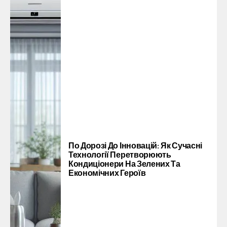
По Дорозі До Інновацій: Як Сучасні
Технології Перетворюють
Кондиціонери На Зелених Та
Економічних Героїв