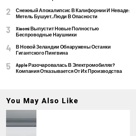
Снежный Апокалипсис В Калифорнии И Неваде:
Метель Бушует, Люди В Опасности
Xiaomi Выпустит Новые Полностью
Беспроводные Наушники
В Новой Зеландии Обнаружены Останки
Гигантского Пингвина
Apple Разочаровалась В Электромобилях?
Компания Отказывается От Их Производства
You May Also Like