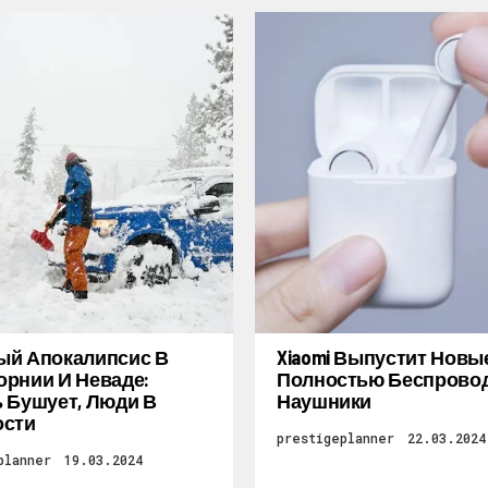
ый Апокалипсис В
Xiaomi Выпустит Новы
рнии И Неваде:
Полностью Беспрово
 Бушует, Люди В
Наушники
ости
prestigeplanner
22.03.2024
planner
19.03.2024