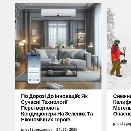
По Дорозі До Інновацій: Як
Снежн
Сучасні Технології
Калифо
Перетворюють
Метель
Кондиціонери На Зелених Та
Опасн
Економічних Героїв
prestige
prestigeplanner
24.06.2025