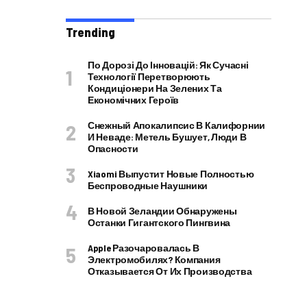
Trending
По Дорозі До Інновацій: Як Сучасні
Технології Перетворюють
Кондиціонери На Зелених Та
Економічних Героїв
Снежный Апокалипсис В Калифорнии
И Неваде: Метель Бушует, Люди В
Опасности
Xiaomi Выпустит Новые Полностью
Беспроводные Наушники
В Новой Зеландии Обнаружены
Останки Гигантского Пингвина
Apple Разочаровалась В
Электромобилях? Компания
Отказывается От Их Производства