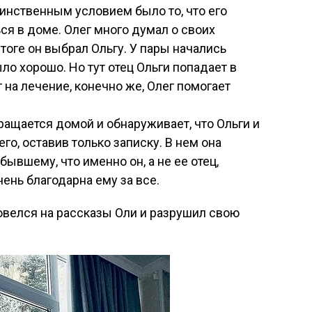
динственным условием было то, что его
я в доме. Олег много думал о своих
итоге он выбрал Ольгу. У пары начались
ло хорошо. Но тут отец Ольги попадает в
г на лечение, конечно же, Олег помогает
ащается домой и обнаруживает, что Ольги и
его, оставив только записку. В нем она
бывшему, что именно он, а не ее отец,
чень благодарна ему за все.
повелся на рассказы Оли и разрушил свою