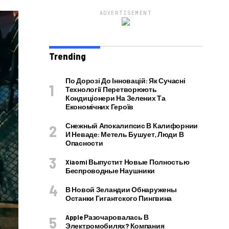
ADVERTISEMENT
Trending
По Дорозі До Інновацій: Як Сучасні
Технології Перетворюють
Кондиціонери На Зелених Та
Економічних Героїв
Снежный Апокалипсис В Калифорнии
И Неваде: Метель Бушует, Люди В
Опасности
Xiaomi Выпустит Новые Полностью
Беспроводные Наушники
В Новой Зеландии Обнаружены
Останки Гигантского Пингвина
Apple Разочаровалась В
Электромобилях? Компания