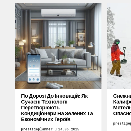
По Дорозі До Інновацій: Як
Снежн
Сучасні Технології
Калифо
Перетворюють
Метель
Кондиціонери На Зелених Та
Опасн
Економічних Героїв
prestige
prestigeplanner
24.06.2025