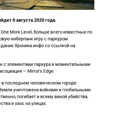
йдет 6 августа 2020 года.
One More Level, больше всего известные по
 новую киберпанк игру с паркуром
издание Хроника.инфо со ссылкой на
н с элементами паркура и моментальными
социация — Mirror’s Edge.
т в последнем человеческом городе
 Земли уничтожена войнами и глобальными
твенно, погибает и всему виной убийства,
тва и хаос на улицах.