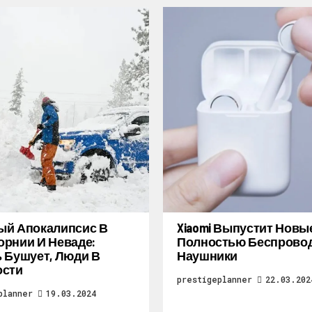
ый Апокалипсис В
Xiaomi Выпустит Новы
рнии И Неваде:
Полностью Беспрово
 Бушует, Люди В
Наушники
ости
prestigeplanner
22.03.202
planner
19.03.2024