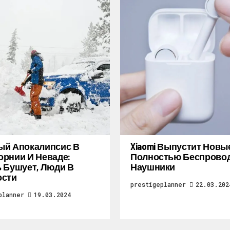
ый Апокалипсис В
Xiaomi Выпустит Новы
рнии И Неваде:
Полностью Беспрово
 Бушует, Люди В
Наушники
ости
prestigeplanner
22.03.202
planner
19.03.2024