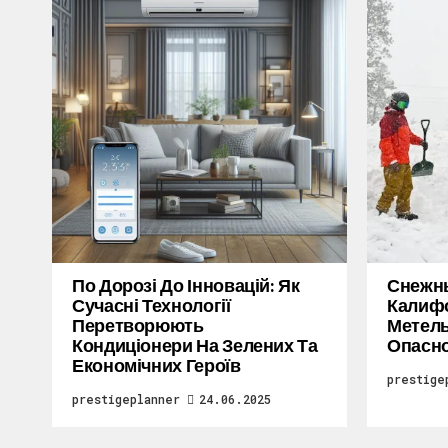
По Дорозі До Інновацій: Як
Снежн
Сучасні Технології
Калифо
Перетворюють
Метель
Кондиціонери На Зелених Та
Опасн
Економічних Героїв
prestige
prestigeplanner
24.06.2025