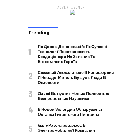
ADVERTISEMENT
Trending
По Дорозі До Інновацій: Як Сучасні
Технології Перетворюють
Кондиціонери На Зелених Та
Економічних Героїв
Снежный Апокалипсис В Калифорнии
И Неваде: Метель Бушует, Люди В
Опасности
Xiaomi Выпустит Новые Полностью
Беспроводные Наушники
В Новой Зеландии Обнаружены
Останки Гигантского Пингвина
Apple Разочаровалась В
Электромобилях? Компания