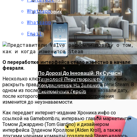
Черновик
Христова
Whatsapp
Ученые Назвали Новую Угрозу
Черновик
Человечеству, Вызванную
Whatsapp
Глобальным Потеплением
Как Изучать Библию
Email
Мир Зазеркалья
О переработке интерфейса стало известно в начале
февраля.
По Дорозі До Інновацій: Як Сучасні
Несколько ключевых сотрудников Valve согласились
Технології Перетворюють
раскрыть правду о грядущих изменениях в сети Steam. В
Кондиціонери На Зелених Та
одном из последних интервью они даже назвали дату,
Економічних Героїв
после которого цифровая сеть распространения
изменится до неузнаваемости.
Как передает интернет-издание Хроника.инфо со
ссылкой на Gamebomb.ru, интервью главой маркетинга
Томом Джардино (Tom Giardino) и дизайнером
интерфейса Элденом Кроллом (Alden Kroll), а также
другими членами команды создателей Steam удалось