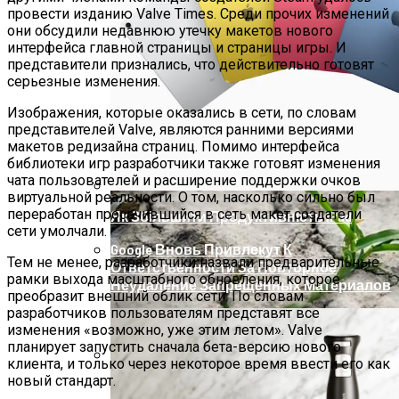
провести изданию Valve Times. Среди прочих изменений
Телескоп «Хаббл» Показал Необычную
они обсудили недавнюю утечку макетов нового
Галактику
интерфейса главной страницы и страницы игры. И
представители признались, что действительно готовят
серьезные изменения.
Изображения, которые оказались в сети, по словам
представителей Valve, являются ранними версиями
макетов редизайна страниц. Помимо интерфейса
библиотеки игр разработчики также готовят изменения
чата пользователей и расширение поддержки очков
виртуальной реальности. О том, насколько сильно был
переработан просочившийся в сеть макет создатели
Як Збільшити Продуктивність IPad
сети умолчали.
Google Вновь Привлекут К
Тем не менее, разработчики назвали предварительные
Ответственности За Повторное
рамки выхода масштабного обновления, которое
Неудаление Запрещённых Материалов
преобразит внешний облик сети. По словам
разработчиков пользователям представят все
изменения «возможно, уже этим летом». Valve
планирует запустить сначала бета-версию нового
клиента, и только через некоторое время ввести его как
новый стандарт.
Ученые Назвали Новую Смертельную