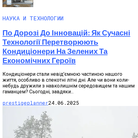
НАУКА И ТЕХНОЛОГИИ
По Дорозі До Інновацій: Як Сучасні
Технології Перетворюють
Кондиціонери На Зелених Та
Економічних Героїв
Кондиціонери стали невід’ємною частиною нашого
життя, особливо в спекотні літні дні. Але чи вони коли-
небудь дружили з навколишнім середовищем та нашим
гаманцем? Сьогодні, завдяки...
prestigeplanner
24.06.2025