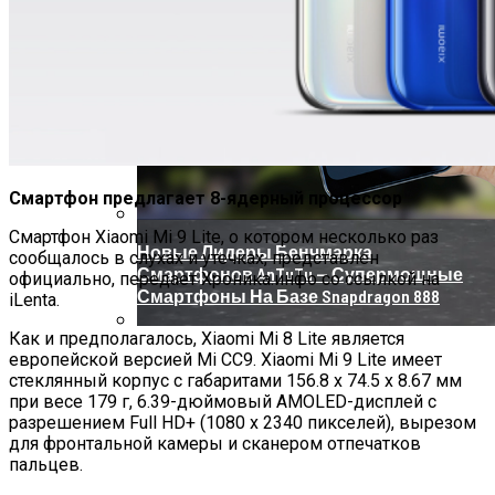
Смартфон предлагает 8-ядерный процессор
Смартфон Xiaomi Mi 9 Lite, о котором несколько раз
Новые Лидеры Бенчмарка
сообщалось в слухах и утечках, представлен
Смартфонов AnTuTu — Супермощные
официально, передает Хроника.инфо со ссылкой на
Смартфоны На Базе Snapdragon 888
iLenta.
Как и предполагалось, Xiaomi Mi 8 Lite является
Китай Готовит Путешествие К Луне
европейской версией Mi CC9. Xiaomi Mi 9 Lite имеет
стеклянный корпус с габаритами 156.8 x 74.5 x 8.67 мм
при весе 179 г, 6.39-дюймовый AMOLED-дисплей с
разрешением Full HD+ (1080 x 2340 пикселей), вырезом
для фронтальной камеры и сканером отпечатков
пальцев.