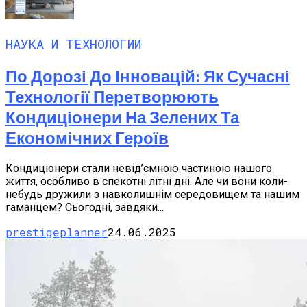
НАУКА И ТЕХНОЛОГИИ
По Дорозі До Інновацій: Як Сучасні
Технології Перетворюють
Кондиціонери На Зелених Та
Економічних Героїв
Кондиціонери стали невід’ємною частиною нашого
життя, особливо в спекотні літні дні. Але чи вони коли-
небудь дружили з навколишнім середовищем та нашим
гаманцем? Сьогодні, завдяки...
prestigeplanner
24.06.2025