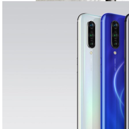
Угрозу Для Человечества
Идеальный Помощник На Кухне: Как
Выбрать Хороший Блендер
В Нидерландах Придумали Способ
Очистить Реки От Пластика