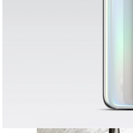
Телескоп «Хаббл» Показал Необычную
Галактику
Як Збільшити Продуктивність IPad
Google Вновь Привлекут К
Ответственности За Повторное
Неудаление Запрещённых Материалов
Ученые Назвали Новую Смертельную