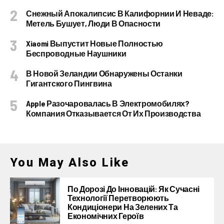
Снежный Апокалипсис В Калифорнии И Неваде:
Метель Бушует, Люди В Опасности
Xiaomi Выпустит Новые Полностью
Беспроводные Наушники
В Новой Зеландии Обнаружены Останки
Гигантского Пингвина
Apple Разочаровалась В Электромобилях?
Компания Отказывается От Их Производства
You May Also Like
По Дорозі До Інновацій: Як Сучасні
Технології Перетворюють
Кондиціонери На Зелених Та
Економічних Героїв