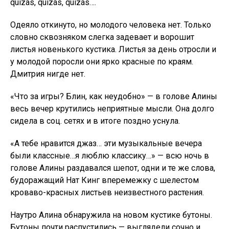
quizás, quizás, quizás….
Одеяло откинуто, но молодого человека нет. Только
словно сквозняком слегка задевает и ворошит
листья новенького кустика. Листья за день отросли и
у молодой поросли они ярко красные по краям.
Дмитрия нигде нет.
«Что за игры? Блин, как неудобно» — в голове Алины
весь вечер крутились неприятные мысли. Она долго
сидела в соц. сетях и в итоге поздно уснула.
«А тебе нравится джаз… эти музыкальные вечера
были классные…я люблю классику…» — всю ночь в
голове Алины раздавался шепот, одни и те же слова,
будоражащий Нат Кинг вперемежку с шелестом
кроваво-красных листьев неизвестного растения.
Наутро Алина обнаружила на новом кустике бутоны.
Бутоны почти распустились — выглядели сочно и