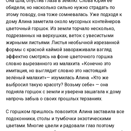
Она шла, опустив глаза в землю. Слова Юрия её
обидели, но насколько сильно нужно страдать по
этому поводу, она тоже сомневалась. Уже подходя к
дому Алина заметила около мусорных контейнеров
цветочный горшок. Из земли торчало несколько,
подрезанных на верхушках, веток с увесистыми
жирными листьями. Листья необычной изрезанной
формы с красной каймой завораживали взгляд
эффектно смотрясь на фоне цветочного горшка
словно вырезанного из малахита. «Конечно это
имитация, но выглядит словно это настоящий
зелёный малахит»— изумилась Алина. «Кто же
выбросил такую красоту? Возьму себе» — она
подняла горшок с земли и уверена зашагала к дому
напрочь забыв о своих прошлых терзаниях.
С горшком пришлось повозится. Алина заставила все
подоконники, столы и тумбочки экзотическими
цветами. Многие цвели и радовали глаз поэтому