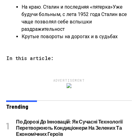
На краю. Сталин и последняя «пятерка»Уже
будучи больным, с лета 1952 года Сталин все
чаще позволял себе вспышки
раздражительност
Крутые повороты на дорогах и в судьбах
In this article:
ADVERTISEMENT
Trending
По Дорозі До Інновацій: Як Сучасні Технології
Перетворюють Кондиціонери На Зелених Та
Економічних Героїв