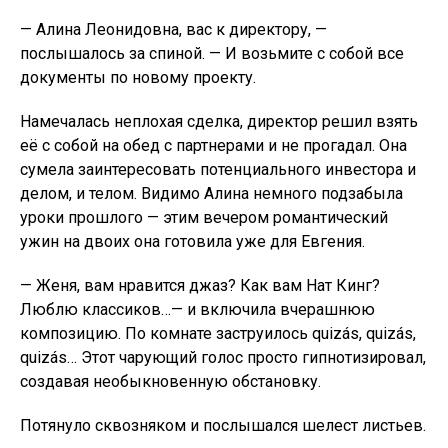
— Алина Леонидовна, вас к директору, —
послышалось за спиной. — И возьмите с собой все
документы по новому проекту.
Намечалась неплохая сделка, директор решил взять
её с собой на обед с партнерами и не прогадал. Она
сумела заинтересовать потенциального инвестора и
делом, и телом. Видимо Алина немного подзабыла
уроки прошлого — этим вечером романтический
ужин на двоих она готовила уже для Евгения.
— Женя, вам нравится джаз? Как вам Нат Кинг?
Люблю классиков…— и включила вчерашнюю
композицию. По комнате заструилось quizás, quizás,
quizás… Этот чарующий голос просто гипнотизировал,
создавая необыкновенную обстановку.
Потянуло сквозняком и послышался шелест листьев.