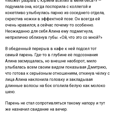
«Может разрыв с Юрием вселил в меня беса?» —
подумала она, когда поспорила с коллегой и
кокетливо улыбнулась парню из соседнего отдела,
скрестив ножки в эффектной позе. Он всегда ей
очень нравился, а сейчас почему-то особенно.
Неожиданно для себя Алина ему подмигнула,
неприлично облизнув губы. «Ой, что это со мной?»
В обеденный перерыв в кафе к ней подсел тот
самый парень. Где-то в глубине её подсознания
Алина засмущалась, но внешне наоборот, мило
улыбалась всем своим видом показывая Дмитрию,
что готова к серьёзным отношениям, откинув чёлку с
лица Алина наклонила головку и закладывая
длинные волосы на бок оголила белую как молоко
шею.
Парень не стал сопротивляться такому напору и тут
же назначил свидание на вечер.