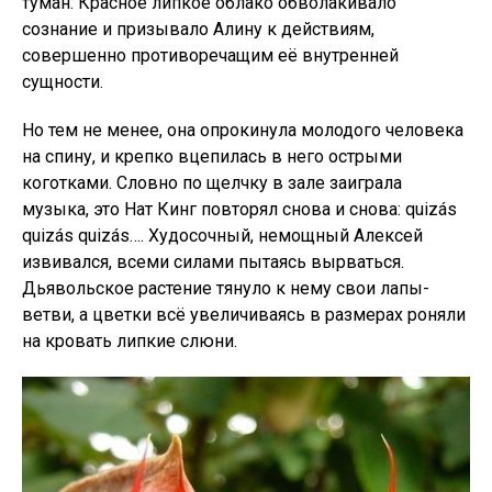
туман. Красное липкое облако обволакивало
сознание и призывало Алину к действиям,
совершенно противоречащим её внутренней
сущности.
Но тем не менее, она опрокинула молодого человека
на спину, и крепко вцепилась в него острыми
коготками. Словно по щелчку в зале заиграла
музыка, это Нат Кинг повторял снова и снова: quizás
quizás quizás…. Худосочный, немощный Алексей
извивался, всеми силами пытаясь вырваться.
Дьявольское растение тянуло к нему свои лапы-
ветви, а цветки всё увеличиваясь в размерах роняли
на кровать липкие слюни.