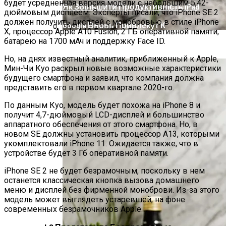
будет усредненная версия модели с небольшим 5,42-
Як Збільшити Продуктивність IPad
дюймовым дисплеем. Эксперты писали, что iPhone SE 2
должен получить дисплей с монобровью в стиле iPhone
Google Вновь Привлекут К
X, процессор Apple A10 Fusion, 2 ГБ оперативной памяти,
Ответственности За Повторное
батарею на 1700 мАч и поддержку Face ID.
Ученые Назвали Новую Смертельную
Неудаление Запрещённых Материалов
Угрозу Для Человечества
Но, на днях известный аналитик, приближенный к Apple,
Мин-Чи Куо раскрыл новые возможные характеристики
будущего смартфона и заявил, что компания должна
представить его в первом квартале 2020-го.
По данным Куо, модель будет похожа на iPhone 8 и
получит 4,7-дюймовый LCD-дисплей и большинство
аппаратного обеспечения от этого смартфона. Но, в
новом SE должны установить процессор А13, которыми
укомплектовали iPhone 11. Ожидается также, что в
устройстве будет 3 Гб оперативной памяти.
iPhone SE 2 не будет безрамочным, поскольку в нем
останется классическая кнопка вызова домашнего
меню и дисплей без фирменной моноброви. Из-за этого
модель может выглядеть устаревшей, на фоне
современных безрамочников Apple.