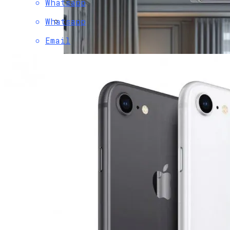
Whatsapp
Христова
Whatsapp
Как Изучать Библию
Email
Мир Зазеркалья
Ученые Назвали Новую Угрозу
Человечеству, Вызванную
Глобальным Потеплением