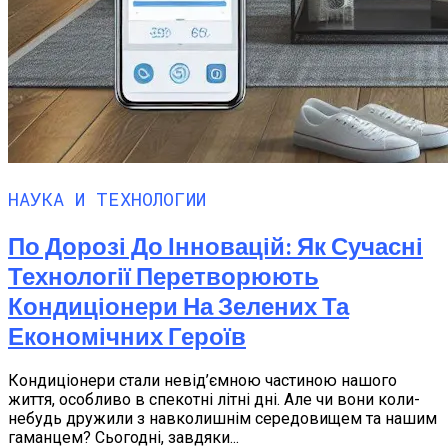
НАУКА И ТЕХНОЛОГИИ
По Дорозі До Інновацій: Як Сучасні
Технології Перетворюють
Кондиціонери На Зелених Та
Економічних Героїв
Кондиціонери стали невід’ємною частиною нашого
життя, особливо в спекотні літні дні. Але чи вони коли-
небудь дружили з навколишнім середовищем та нашим
гаманцем? Сьогодні, завдяки...