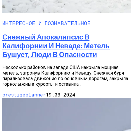
ИНТЕРЕСНОЕ И ПОЗНАВАТЕЛЬНОЕ
Снежный Апокалипсис В
Калифорнии И Неваде: Метель
Бушует, Люди В Опасности
Несколько районов на западе США накрыла мощная
метель, затронув Калифорнию и Неваду. Снежная буря
парализовала движение по основным дорогам, закрыла
горнолыжные курорты и оставила...
prestigeplanner
19.03.2024