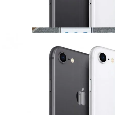
По Дорозі До Інновацій: Як Сучасні
Технології Перетворюють
Кондиціонери На Зелених Та
Економічних Героїв
Телескоп «Хаббл» Показал Необычную
Галактику