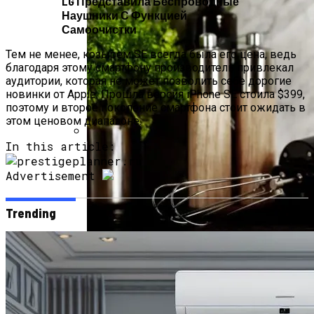
LG Представила Беспроводные
Наушники С Функцией
Самоочистки
Тем не менее, козырем SE всегда была его цена, ведь
благодаря этому смартфону производитель привлекал
аудитории, которая не может позволить себе дорогие
новинки от Apple. Прошла версия iPhone SE стоила $399,
поэтому и второе поколение смартфона стоит ожидать в
этом ценовом диапазоне.
In this article:
В Нидерландах Придумали Способ
Очистить Реки От Пластика
Advertisement
Trending
Идеальный Помощник На Кухне: Как
Выбрать Хороший Блендер