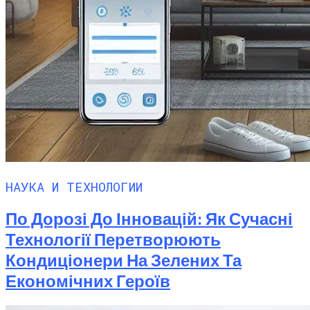
Новые Лидеры Бенчмарка
Смартфонов AnTuTu — Супермощные
Смартфоны На Базе Snapdragon 888
НАУКА И ТЕХНОЛОГИИ
По Дорозі До Інновацій: Як Сучасні
Технології Перетворюють
Кондиціонери На Зелених Та
Економічних Героїв