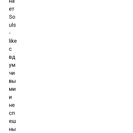
на
ет
So
uls
-
like
с
вд
ум
чи
вы
ми
и
не
сп
еш
ны