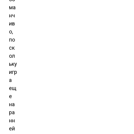
ма
нч
ив
о,
по
ск
ол
ьку
игр
а
ещ
е
на
ра
нн
ей