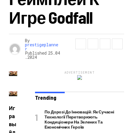
Игре Godfall
НОВОСТИ
By
prestigeplanne
r
Published
25.04
.2024
ADVERTISEMENT
Trending
Иг
По Дорозі До Інновацій: Як Сучасні
ра
Технології Перетворюють
Кондиціонери На Зелених Та
вы
Економічних Героїв
йд