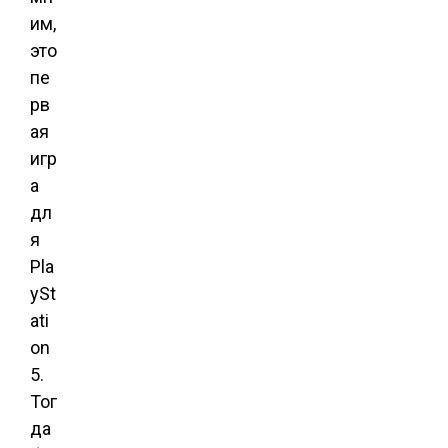
им,
это
пе
рв
ая
игр
а
дл
я
Pla
ySt
ati
on
5.
Тог
да