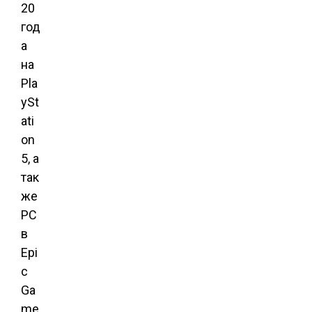
20
год
а
на
Pla
ySt
ati
on
5, а
так
же
PC
в
Epi
c
Ga
me