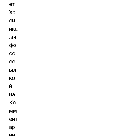
ет
Хр
он
ика
.ин
фо
со
сс
ыл
ко
й
на
Ко
мм
ент
ар
ии.