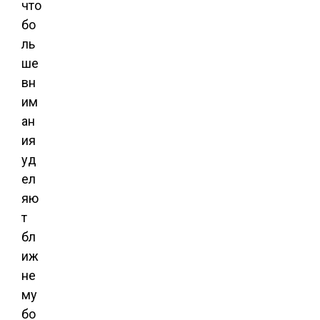
что
бо
ль
ше
вн
им
ан
ия
уд
ел
яю
т
бл
иж
не
му
бо