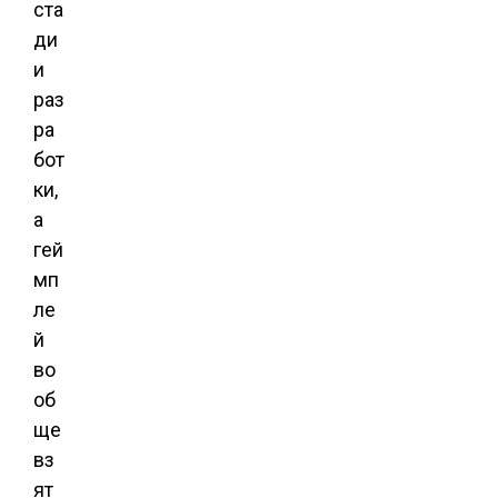
ста
ди
и
раз
ра
бот
ки,
а
гей
мп
ле
й
во
об
ще
вз
ят