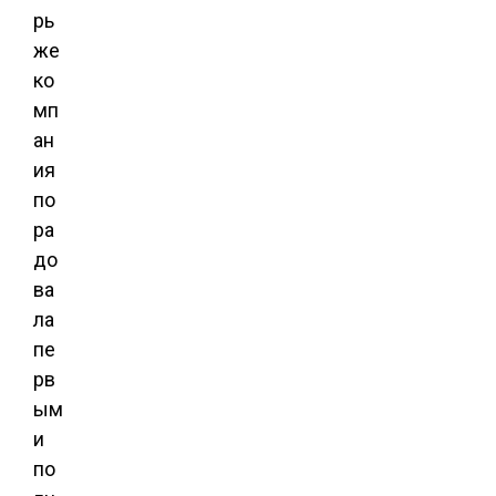
рь
же
ко
мп
ан
ия
по
ра
до
ва
ла
пе
рв
ым
и
по