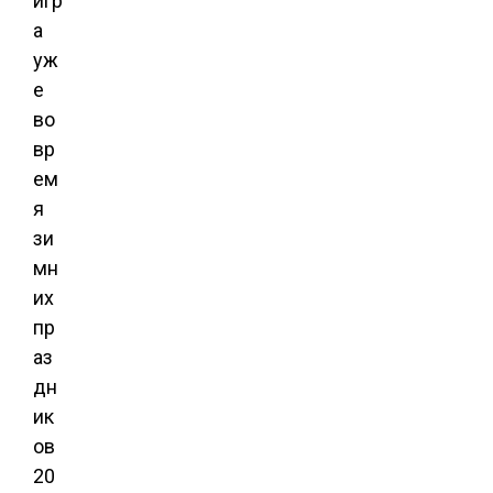
игр
а
уж
е
во
вр
ем
я
зи
мн
их
пр
аз
дн
ик
ов
20