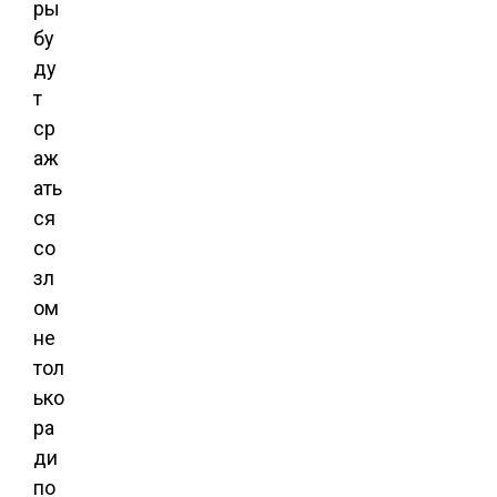
ры
бу
ду
т
ср
аж
ать
ся
со
зл
ом
не
тол
ько
ра
ди
по