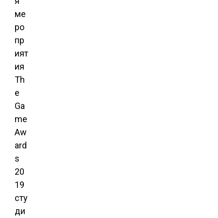
я
ме
ро
пр
ият
ия
Th
e
Ga
me
Aw
ard
s
20
19
сту
ди