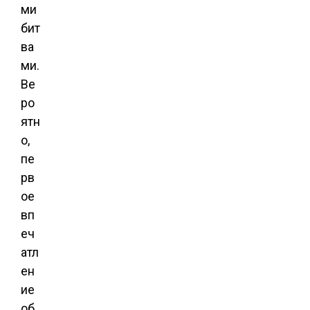
ми
бит
ва
ми.
Ве
ро
ятн
о,
пе
рв
ое
вп
еч
атл
ен
ие
об