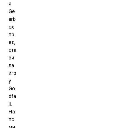
я
Ge
arb
ox
пр
ед
ста
ви
ла
игр
у
Go
dfa
ll.
На
по
мн