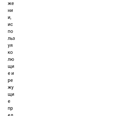
же
ни
и,
ис
по
льз
уя
ко
лю
щи
е и
ре
жу
щи
е
пр
ед