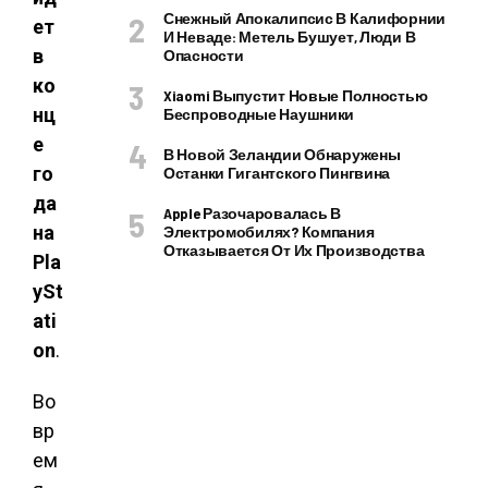
Снежный Апокалипсис В Калифорнии
ет
И Неваде: Метель Бушует, Люди В
в
Опасности
ко
Xiaomi Выпустит Новые Полностью
нц
Беспроводные Наушники
е
В Новой Зеландии Обнаружены
го
Останки Гигантского Пингвина
да
Apple Разочаровалась В
на
Электромобилях? Компания
Отказывается От Их Производства
Pla
ySt
ati
on
.
Во
вр
ем