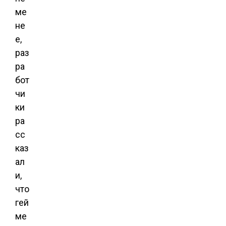
ме
не
е,
раз
ра
бот
чи
ки
ра
сс
каз
ал
и,
что
гей
ме