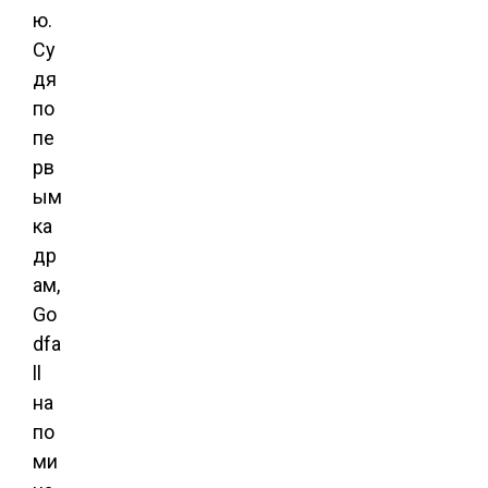
ю.
Су
дя
по
пе
рв
ым
ка
др
ам,
Go
dfa
ll
на
по
ми