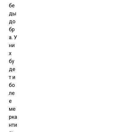
бе
ды
до
бр
а. У
ни
х
бу
де
т и
бо
ле
е
ме
рка
нти