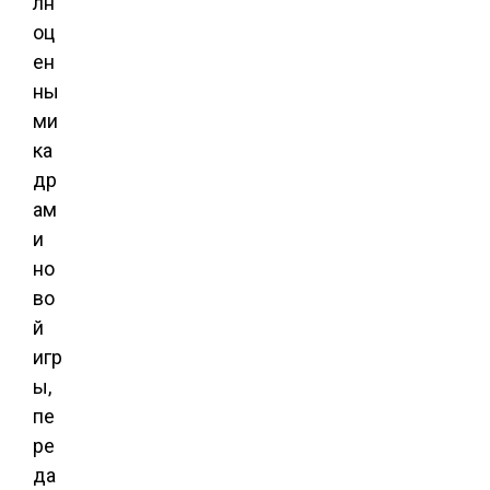
лн
оц
ен
ны
ми
ка
др
ам
и
но
во
й
игр
ы,
пе
ре
да