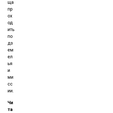
ща
пр
ох
од
ить
по
дз
ем
ел
ья
и
ми
сс
ии.
Чи
та