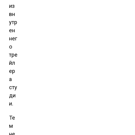
из
вн
утр
ен
нег
о
тре
йл
ер
а
сту
ди
и.
Те
м
не