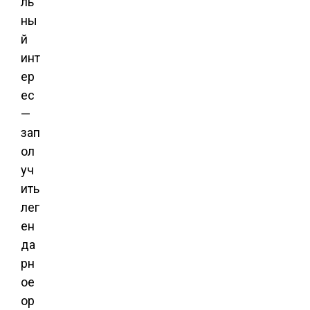
ль
ны
й
инт
ер
ес
—
зап
ол
уч
ить
лег
ен
да
рн
ое
ор