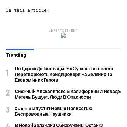
In this article:
ADVERTISEMENT
Trending
По Дорозі До Інновацій: Як Сучасні Технології
Перетворюють Кондиціонери На Зелених Та
Економічних Героїв
Снежный Апокалипсис В Калифорнии И Неваде:
Метель Бушует, Люди В Опасности
Xiaomi Выпустит Новые Полностью
Беспроводные Наушники
В Новой Зеландии Обнаружены Останки