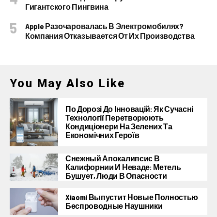
Гигантского Пингвина
Apple Разочаровалась В Электромобилях?
Компания Отказывается От Их Производства
You May Also Like
По Дорозі До Інновацій: Як Сучасні
Технології Перетворюють
Кондиціонери На Зелених Та
Економічних Героїв
Снежный Апокалипсис В
Калифорнии И Неваде: Метель
Бушует, Люди В Опасности
Xiaomi Выпустит Новые Полностью
Беспроводные Наушники