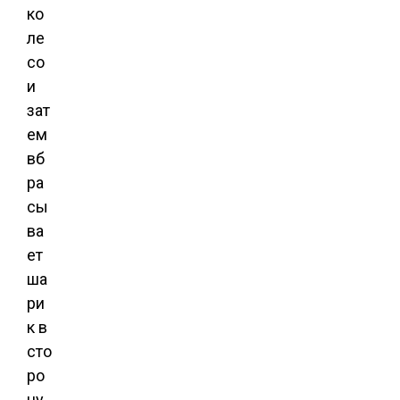
ко
ле
со
и
зат
ем
вб
ра
сы
ва
ет
ша
ри
к в
сто
ро
ну