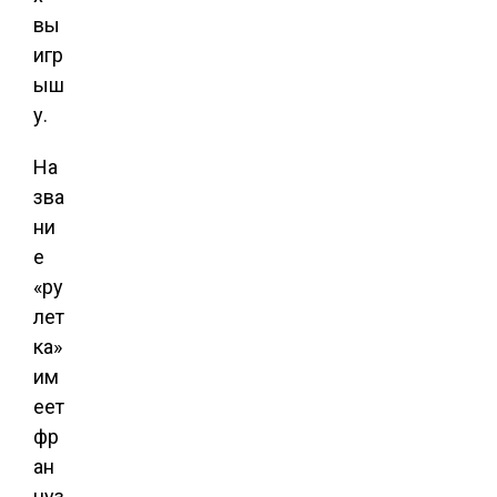
вы
игр
ыш
у.
На
зва
ни
е
«ру
лет
ка»
им
еет
фр
ан
цуз