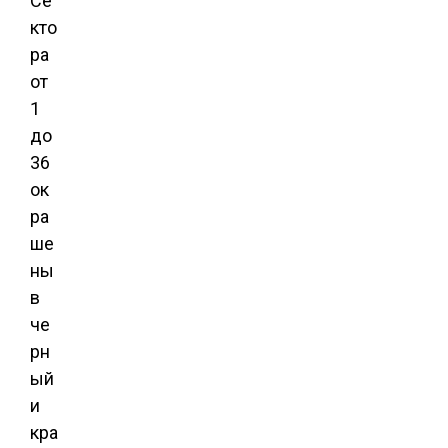
Се
кто
ра
от
1
до
36
ок
ра
ше
ны
в
че
рн
ый
и
кра