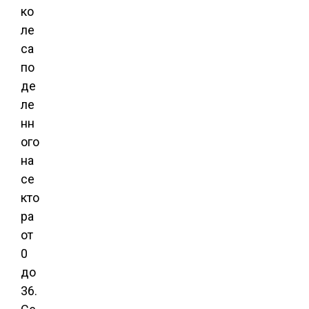
ко
ле
са
по
де
ле
нн
ого
на
се
кто
ра
от
0
до
36.