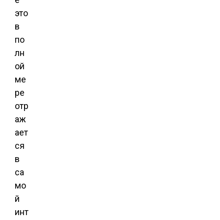
это
в
по
лн
ой
ме
ре
отр
аж
ает
ся
в
са
мо
й
инт