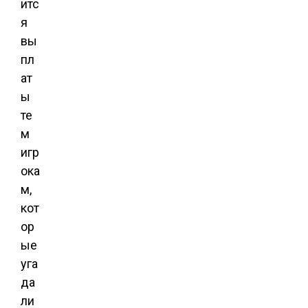
итс
я
вы
пл
ат
ы
те
м
игр
ока
м,
кот
ор
ые
уга
да
ли