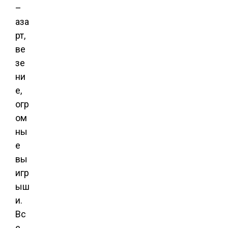
–
аза
рт,
ве
зе
ни
е,
огр
ом
ны
е
вы
игр
ыш
и.
Вс
е