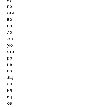
пр
оти
во
по
ло
жн
ую
сто
ро
не
вр
ащ
ен
ия
игр
ов