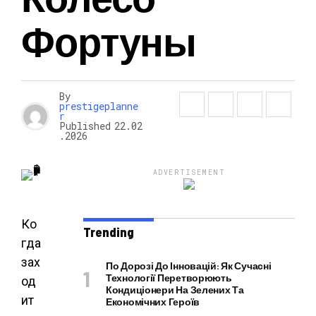
Фортуны
НОВОСТИ
By
prestigeplanne
r
Published
22.02
.2026
ADVERTISEMENT
Ко
Trending
гда
зах
По Дорозі До Інновацій: Як Сучасні
Технології Перетворюють
од
Кондиціонери На Зелених Та
ит
Економічних Героїв