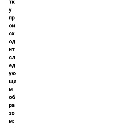
тк
у
пр
ои
сх
од
ит
сл
ед
ую
щи
м
об
ра
зо
м: