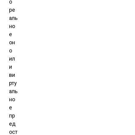
о
ре
аль
но
е
он
о
ил
и
ви
рту
аль
но
е
пр
ед
ост