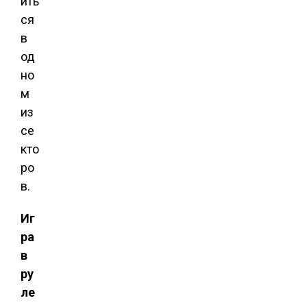
ить
ся
в
од
но
м
из
се
кто
ро
в.
Иг
ра
в
ру
ле