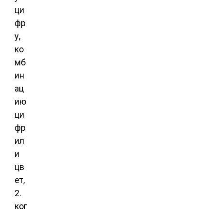
ци
фр
у,
ко
мб
ин
ац
ию
ци
фр
ил
и
цв
ет,
2.
ког