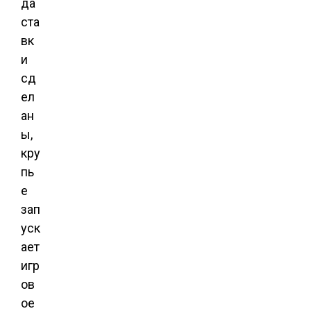
да
ста
вк
и
сд
ел
ан
ы,
кру
пь
е
зап
уск
ает
игр
ов
ое