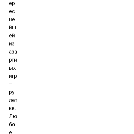
ер
ес
не
йш
ей
из
аза
ртн
ых
игр
–
ру
лет
ке.
Лю
бо
е