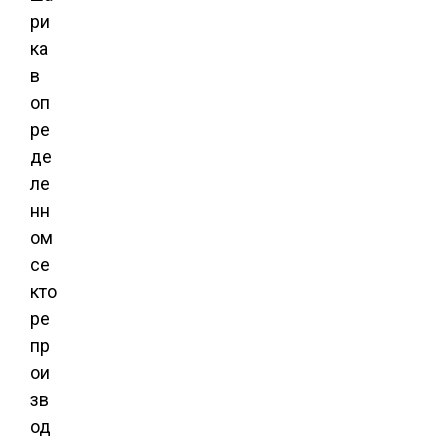
ри
ка
в
оп
ре
де
ле
нн
ом
се
кто
ре
пр
ои
зв
од