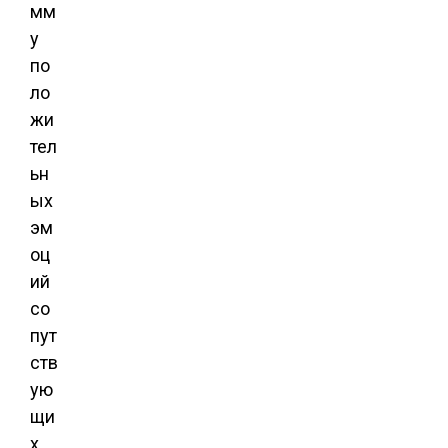
мм
у
по
ло
жи
тел
ьн
ых
эм
оц
ий
со
пут
ств
ую
щи
х