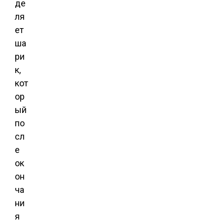
де
ля
ет
ша
ри
к,
кот
ор
ый
по
сл
е
ок
он
ча
ни
я