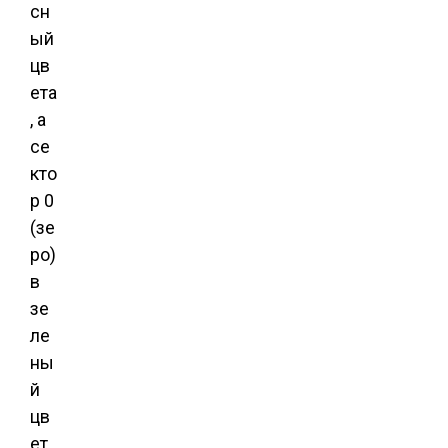
сн
ый
цв
ета
, а
се
кто
р 0
(зе
ро)
в
зе
ле
ны
й
цв
ет.