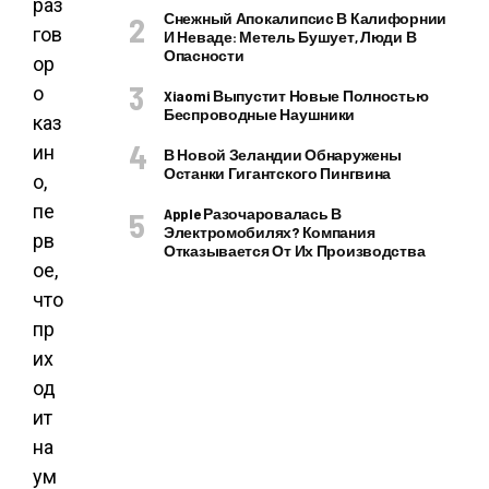
раз
Снежный Апокалипсис В Калифорнии
гов
И Неваде: Метель Бушует, Люди В
Опасности
ор
о
Xiaomi Выпустит Новые Полностью
Беспроводные Наушники
каз
ин
В Новой Зеландии Обнаружены
Останки Гигантского Пингвина
о,
пе
Apple Разочаровалась В
Электромобилях? Компания
рв
Отказывается От Их Производства
ое,
что
пр
их
од
ит
на
ум