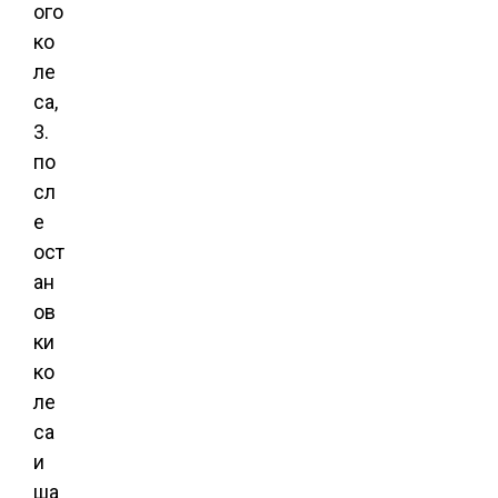
ого
ко
ле
са,
3.
по
сл
е
ост
ан
ов
ки
ко
ле
са
и
ша