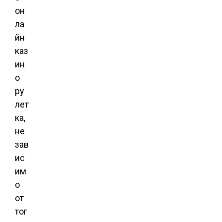
он
ла
йн
каз
ин
о
ру
лет
ка,
не
зав
ис
им
о
от
тог