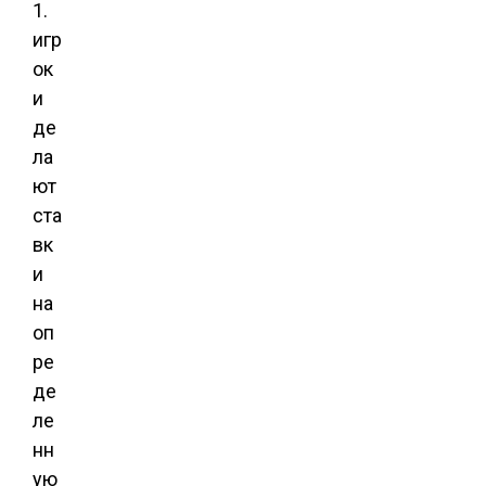
1.
игр
ок
и
де
ла
ют
ста
вк
и
на
оп
ре
де
ле
нн
ую