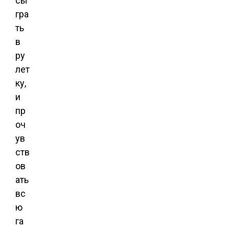
сы
гра
ть
в
ру
лет
ку,
и
пр
оч
ув
ств
ов
ать
вс
ю
га