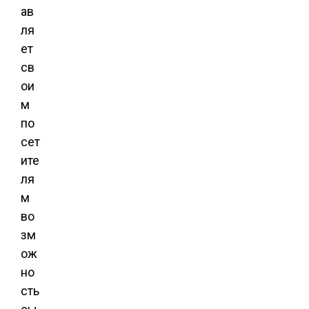
ав
ля
ет
св
ои
м
по
сет
ите
ля
м
во
зм
ож
но
сть