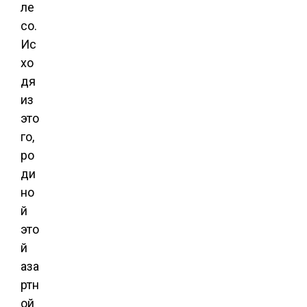
ле
со.
Ис
хо
дя
из
это
го,
ро
ди
но
й
это
й
аза
ртн
ой