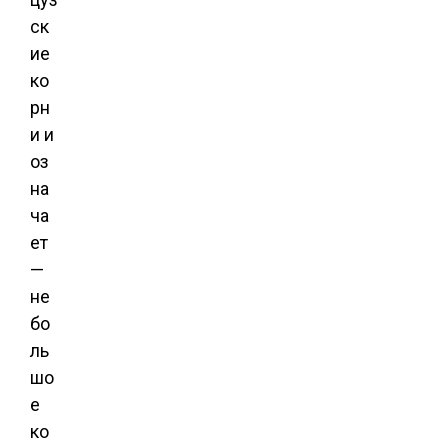
ск
ие
ко
рн
и и
оз
на
ча
ет
—
не
бо
ль
шо
е
ко