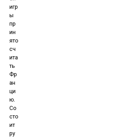
игр
ы
пр
ин
ято
сч
ита
ть
Фр
ан
ци
ю.
Со
сто
ит
ру