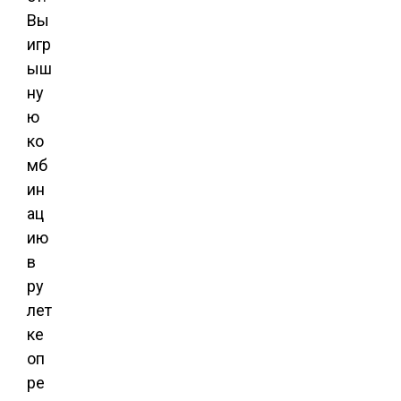
Вы
игр
ыш
ну
ю
ко
мб
ин
ац
ию
в
ру
лет
ке
оп
ре