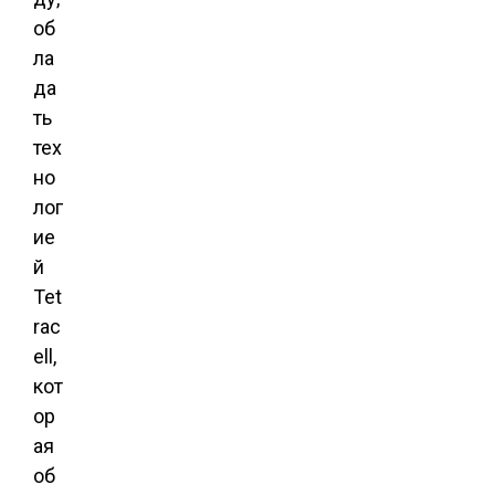
об
ла
да
ть
тех
но
лог
ие
й
Tet
rac
ell,
кот
ор
ая
об