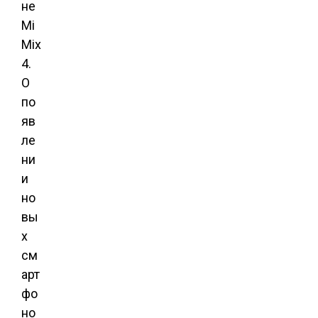
не
Mi
Mix
4.
О
по
яв
ле
ни
и
но
вы
х
см
арт
фо
но