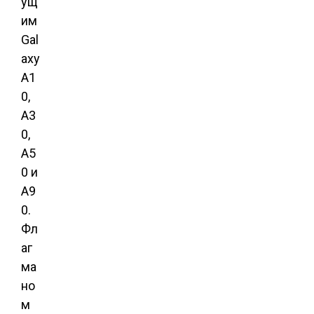
ущ
им
Gal
axy
A1
0,
A3
0,
A5
0 и
A9
0.
Фл
аг
ма
но
м