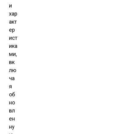
и
хар
акт
ер
ист
ика
ми,
вк
лю
ча
я
об
но
вл
ен
ну