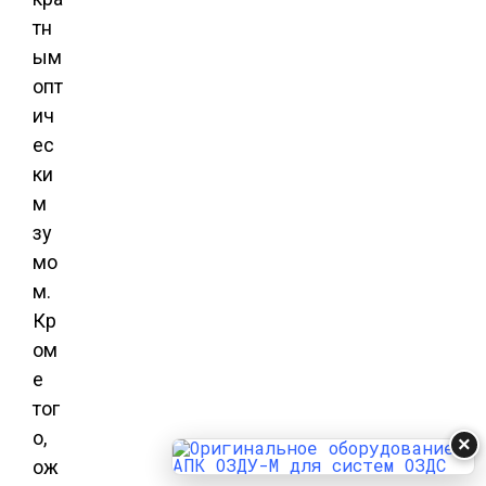
тн
ым
опт
ич
ес
ки
м
зу
мо
м.
Кр
ом
е
тог
о,
×
ож