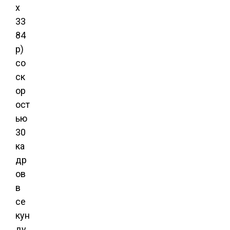
x
33
84
p)
со
ск
ор
ост
ью
30
ка
др
ов
в
се
кун
ду,