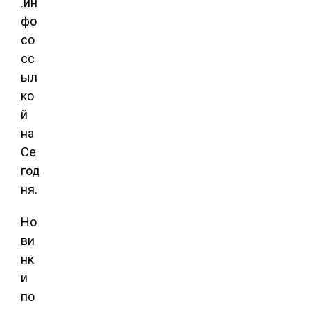
.ин
фо
со
сс
ыл
ко
й
на
Се
год
ня.
Но
ви
нк
и
по