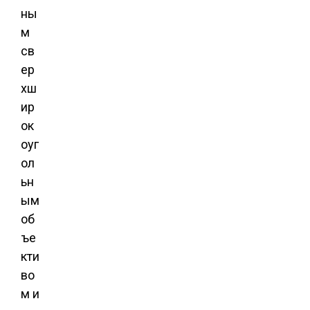
ны
м
св
ер
хш
ир
ок
оуг
ол
ьн
ым
об
ъе
кти
во
м и