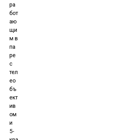
ра
бот
аю
щи
м в
па
ре
с
тел
ео
бъ
ект
ив
ом
и
5-
кра