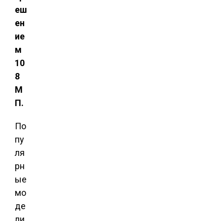
еш
ен
ие
м
10
8
М
П.
По
пу
ля
рн
ые
мо
де
ли