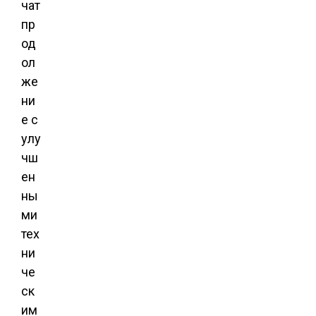
чат
пр
од
ол
же
ни
е с
улу
чш
ен
ны
ми
тех
ни
че
ск
им