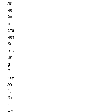
ли
не
йк
и
ста
нет
Sa
ms
un
g
Gal
axy
A9
1.
Эт
а
мо