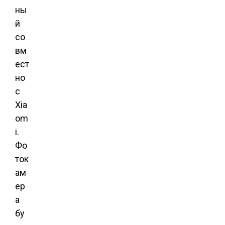
ны
й
со
вм
ест
но
с
Xia
om
i.
Фо
ток
ам
ер
а
бу