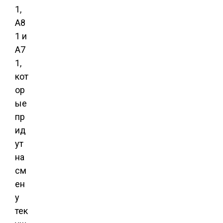
1,
A8
1 и
A7
1,
кот
ор
ые
пр
ид
ут
на
см
ен
у
тек