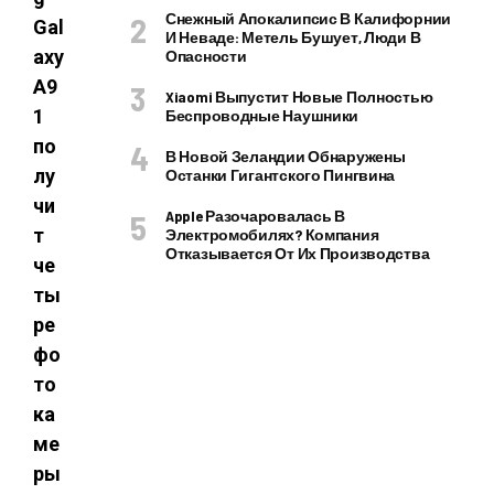
Снежный Апокалипсис В Калифорнии
Gal
И Неваде: Метель Бушует, Люди В
axy
Опасности
A9
Xiaomi Выпустит Новые Полностью
1
Беспроводные Наушники
по
В Новой Зеландии Обнаружены
лу
Останки Гигантского Пингвина
чи
Apple Разочаровалась В
т
Электромобилях? Компания
Отказывается От Их Производства
че
ты
ре
фо
то
ка
ме
ры