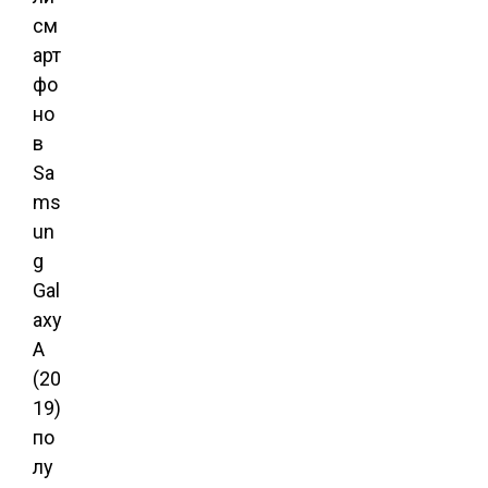
см
арт
фо
но
в
Sa
ms
un
g
Gal
axy
A
(20
19)
по
лу