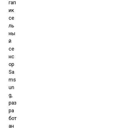
гап
ик
се
ль
ны
й
се
нс
ор
Sa
ms
un
g,
раз
ра
бот
ан