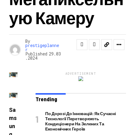
Ую Камеру
НОВОСТИ
By
prestigeplanne
r
Published
29.03
.2024
ADVERTISEMENT
Trending
Sa
По Дорозі До Інновацій: Як Сучасні
ms
Технології Перетворюють
Кондиціонери На Зелених Та
un
Економічних Героїв
g