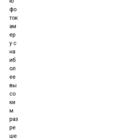
ю
фо
ток
ам
ер
у с
на
иб
ол
ее
вы
со
ки
м
раз
ре
ше