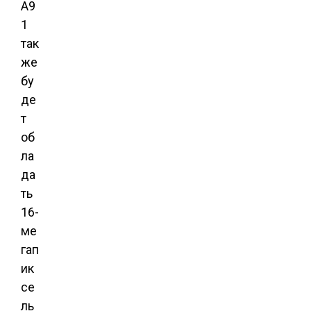
A9
1
так
же
бу
де
т
об
ла
да
ть
16-
ме
гап
ик
се
ль