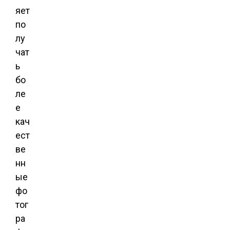
яет
по
лу
чат
ь
бо
ле
е
кач
ест
ве
нн
ые
фо
тог
ра