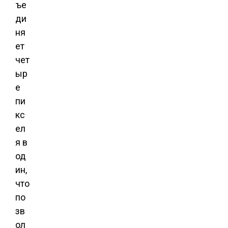
ъе
ди
ня
ет
чет
ыр
е
пи
кс
ел
я в
од
ин,
что
по
зв
ол