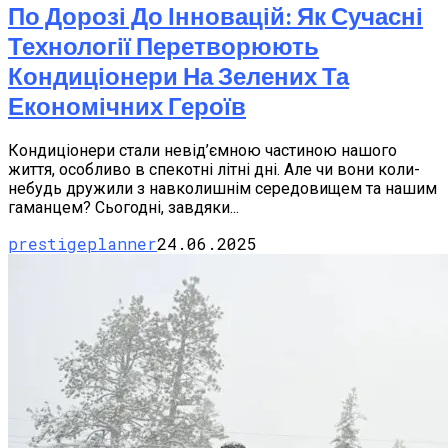
По Дорозі До Інновацій: Як Сучасні
Технології Перетворюють
Кондиціонери На Зелених Та
Економічних Героїв
Кондиціонери стали невід’ємною частиною нашого
життя, особливо в спекотні літні дні. Але чи вони коли-
небудь дружили з навколишнім середовищем та нашим
гаманцем? Сьогодні, завдяки...
prestigeplanner
24.06.2025