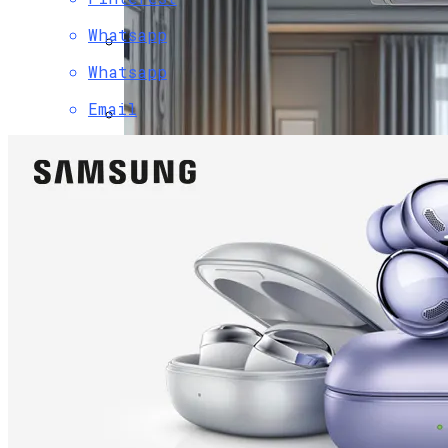
Христова
Whatsapp
Whatsapp
Как Изучать Библию
Email
Мир Зазеркалья
Ученые Назвали Новую Угрозу
Человечеству, Вызванную
Глобальным Потеплением