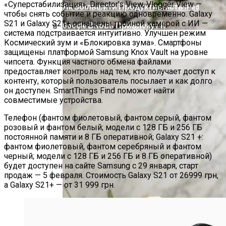
«Суперстабилизация», Director’s View, Vlogger View —
Як Збільшити Продуктивність IPad
чтобы снять событие и реакцию одновременно. Galaxy
S21 и Galaxy S21+ оснащены тройной камерой с ИИ —
Google Вновь Привлекут К
система подстраивается интуитивно. Улучшен режим
Ответственности За Повторное
Космический зум и «Блокировка зума». Смартфоны
Ученые Назвали Новую Смертельную
Неудаление Запрещённых Материалов
защищены платформой Samsung Knox Vault на уровне
Угрозу Для Человечества
чипсета. Функция частного обмена файлами
предоставляет контроль над тем, кто получает доступ к
контенту, который пользователь посылает и как долго
он доступен. SmartThings Find поможет найти
совместимые устройства.
Телефон (фантом фиолетовый, фантом серый, фантом
розовый и фантом белый; модели с 128 ГБ и 256 ГБ
постоянной памяти и 8 ГБ оперативной; Galaxy S21 +:
фантом фиолетовый, фантом серебряный и фантом
черный; модели с 128 ГБ и 256 ГБ и 8 ГБ оперативной)
будет доступен на сайте Samsung с 29 января, старт
продаж — 5 февраля. Стоимость Galaxy S21 от 26999 грн,
а Galaxy S21+ — от 31 999 грн.