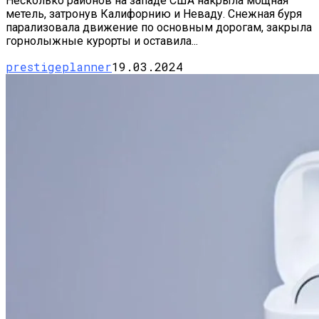
Несколько районов на западе США накрыла мощная
метель, затронув Калифорнию и Неваду. Снежная буря
парализовала движение по основным дорогам, закрыла
горнолыжные курорты и оставила...
prestigeplanner
19.03.2024