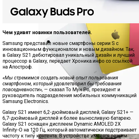
Чем удивят новинки пользователей.
Samsung представил новые смартфоны серии S с
инновационным функционалом и новым дизайном. Так,
в Galaxy S21 дебютировал уникальный дизайн и лучший
процессор в Galaxy, передает Хроника.инфо со ссылкой
на Апостроф.
«Мы стремимся создать новый опыт пользования
смартфоном, который удовлетворил бы требования
повседневности»,
— сказал То Мун Ро, президент и
руководитель подразделения мобильных коммуникаций
Samsung Electronics.
Galaxy S21 имеет 6,2-дюймовый дисплей, Galaxy S21+ —
6,7-дюймовый дисплей и более выносливую батарею.
Galaxy S21 оснащен дисплеем Dynamic AMOLED 2X
Infinity-O на 120 Гц, который автоматически подстраивает
частоту к типу контента. В устройстве имеется режим