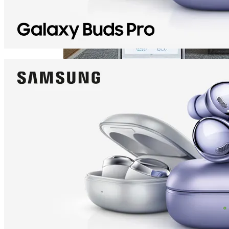
По Дорозі До Інновацій: Як Сучасні
Технології Перетворюють
Кондиціонери На Зелених Та
Економічних Героїв
Телескоп «Хаббл» Показал Необычную
Галактику