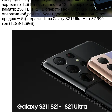
черный на 128 ГБ постоянной и 12 ГБ оперативной
памяти; 256 ГБ и 12 ГБ оперативной; 512 ГБ и 16 ГБ
оперативной памяти) будет доступна с 29 января. Старт
продаж — 5 февраля. Цена Galaxy S21 Ultra — от 37 999
грн (12GB-128GB).
Новые Лидеры Бенчмарка
Смартфонов AnTuTu — Супермощные
Смартфоны На Базе Snapdragon 888