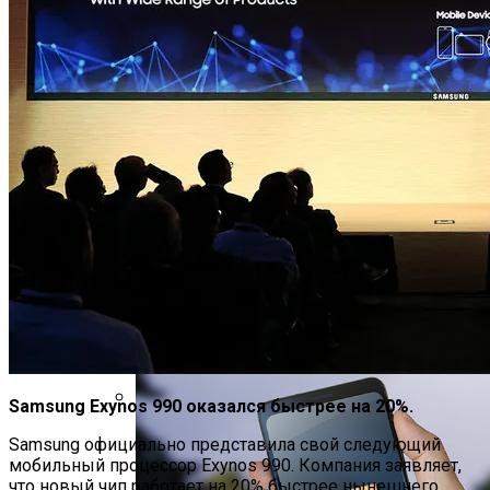
Угрозу Для Человечества
Идеальный Помощник На Кухне: Как
Выбрать Хороший Блендер
Samsung Exynos 990 оказался быстрее на 20%.
В Нидерландах Придумали Способ
Samsung официально представила свой следующий
Очистить Реки От Пластика
мобильный процессор Exynos 990. Компания заявляет,
что новый чип работает на 20% быстрее нынешнего