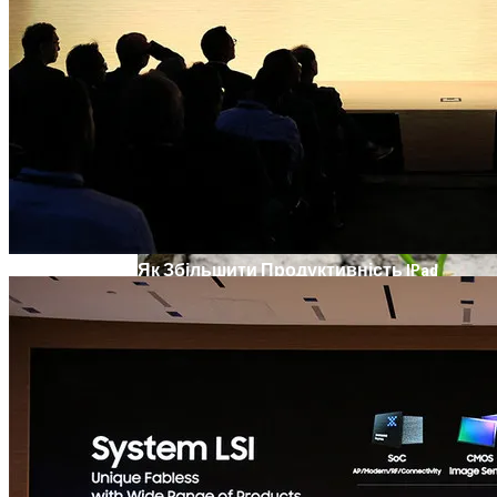
Телескоп «Хаббл» Показал Необычную
Галактику
Як Збільшити Продуктивність IPad
Google Вновь Привлекут К
Ответственности За Повторное
Неудаление Запрещённых Материалов
Ученые Назвали Новую Смертельную