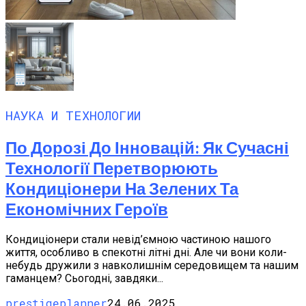
НАУКА И ТЕХНОЛОГИИ
По Дорозі До Інновацій: Як Сучасні
Технології Перетворюють
Кондиціонери На Зелених Та
Економічних Героїв
Кондиціонери стали невід’ємною частиною нашого
життя, особливо в спекотні літні дні. Але чи вони коли-
небудь дружили з навколишнім середовищем та нашим
гаманцем? Сьогодні, завдяки...
prestigeplanner
24.06.2025