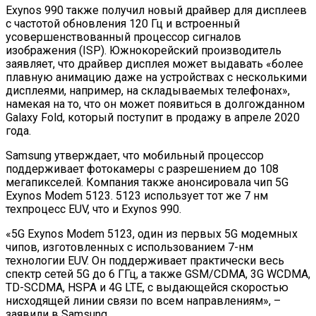
Exynos 990 также получил новый драйвер для дисплеев
с частотой обновления 120 Гц и встроенный
усовершенствованный процессор сигналов
изображения (ISP). Южнокорейский производитель
заявляет, что драйвер дисплея может выдавать «более
плавную анимацию даже на устройствах с несколькими
дисплеями, например, на складываемых телефонах»,
намекая на то, что он может появиться в долгожданном
Galaxy Fold, который поступит в продажу в апреле 2020
года.
Samsung утверждает, что мобильный процессор
поддерживает фотокамеры с разрешением до 108
мегапикселей. Компания также анонсировала чип 5G
Exynos Modem 5123. 5123 использует тот же 7 нм
техпроцесс EUV, что и Exynos 990.
«5G Exynos Modem 5123, один из первых 5G модемных
чипов, изготовленных с использованием 7-нм
технологии EUV. Он поддерживает практически весь
спектр сетей 5G до 6 ГГц, а также GSM/CDMA, 3G WCDMA,
TD-SCDMA, HSPA и 4G LTE, с выдающейся скоростью
нисходящей линии связи по всем направлениям», –
заявили в Samsung.