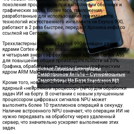
поколения процессоров при выполнении обычных и
графических задач. Более того, приложения,
разработанные для использования преимуществ
технологий искусственного интеллекта на Exynos 990,
работают в 2 раза быстрее, передает Хроника.инфо со
ссылкой на Сегодня.
Трехкластерный дизайн Exynos 990 оснащен двумя
ядрами Cortex-A76 для повышения производительности
и четырьмя энергоэффективными ядрами Cortex-A55
для повышения общей производительности на 20%.
Графика, обрабатывается встроенным графическим
Новые Лидеры Бенчмарка
ядром ARM Mali-G77 и выдает на 20% больше мощности.
Смартфонов AnTuTu — Супермощные
Смартфоны На Базе Snapdragon 888
Кроме того, новая система на кристалле получила 2-
ядерный «нейронный процессор» (NPU) для обработки
задач ИИ на борту. В сочетании с новым улучшенным
Китай Готовит Путешествие К Луне
процессором цифровых сигналов NPU может
выполнять более 10 триллионов операций в секунду.
Наличие встроенного NPU означает, что операции ИИ не
нужно передавать на обработку через удаленный
сервер, что значительно ускоряет выполнение этих
задач.