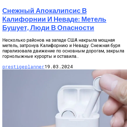
Снежный Апокалипсис В
Калифорнии И Неваде: Метель
Бушует, Люди В Опасности
Несколько районов на западе США накрыла мощная
метель, затронув Калифорнию и Неваду. Снежная буря
парализовала движение по основным дорогам, закрыла
горнолыжные курорты и оставила...
prestigeplanner
19.03.2024