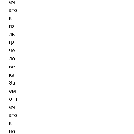
еч
ато
к
па
ль
ца
че
ло
ве
ка.
Зат
ем
отп
еч
ато
к
но