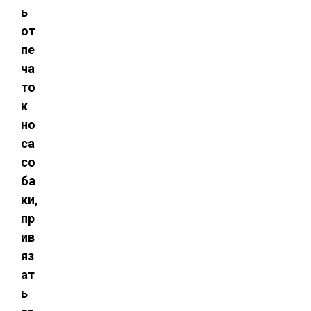
ь
от
пе
ча
то
к
но
са
со
ба
ки,
пр
ив
яз
ат
ь