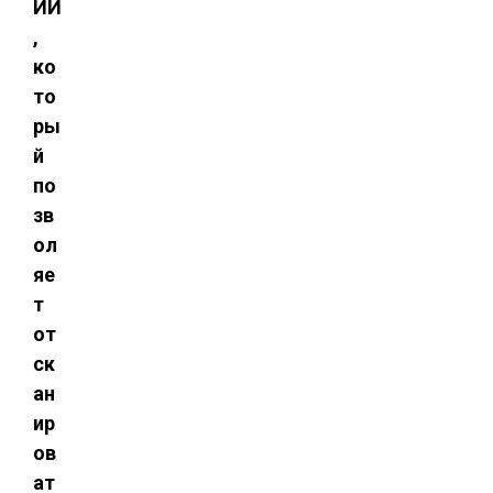
ИИ
,
ко
то
ры
й
по
зв
ол
яе
т
от
ск
ан
ир
ов
ат