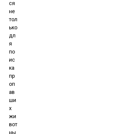
ся
не
тол
ько
дл
я
по
ис
ка
пр
оп
ав
ши
х
жи
вот
ны