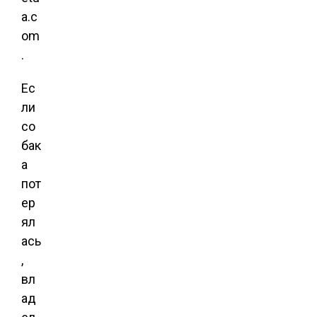
a.c
om
.
Ес
ли
со
бак
а
пот
ер
ял
ась
,
вл
ад