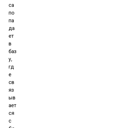
са
по
па
да
ет
в
баз
у,
гд
е
св
яз
ыв
ает
ся
с