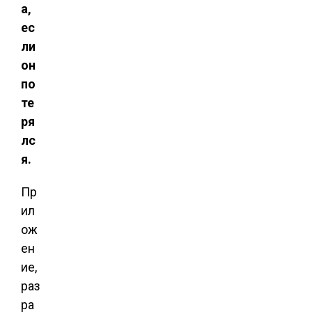
а,
ес
ли
он
по
те
ря
лс
я.
Пр
ил
ож
ен
ие,
раз
ра