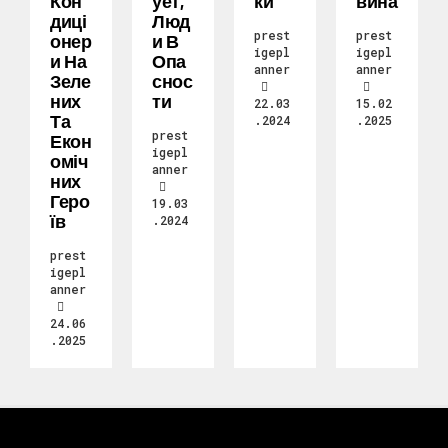
Кон
Ует,
Ки
Вина
Диці
Люд
prest
prest
Онер
И В
igepl
igepl
И На
Опа
anner
anner
Зеле
Снос
Них
Ти
22.03
15.02
Та
.2024
.2025
prest
Екон
igepl
Оміч
anner
Них
Геро
19.03
Їв
.2024
prest
igepl
anner
24.06
.2025