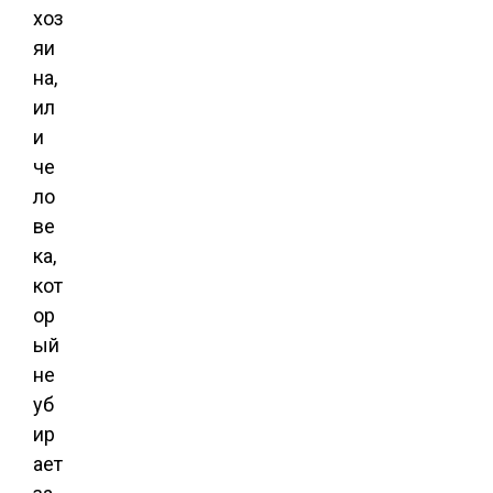
хоз
яи
на,
ил
и
че
ло
ве
ка,
кот
ор
ый
не
уб
ир
ает