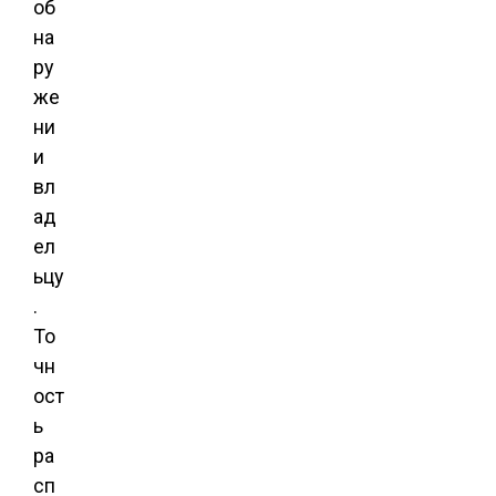
об
на
ру
же
ни
и
вл
ад
ел
ьцу
.
То
чн
ост
ь
ра
сп