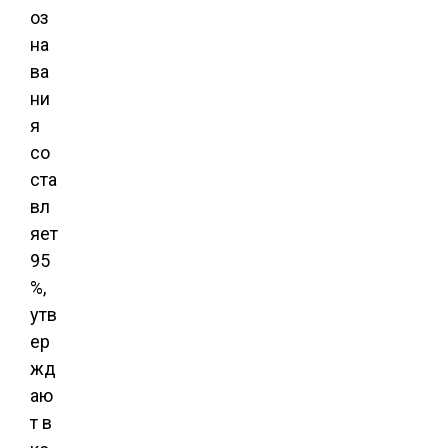
оз
на
ва
ни
я
со
ста
вл
яет
95
%,
утв
ер
жд
аю
т в