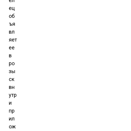
ел
ец
об
ъя
вл
яет
ее
в
ро
зы
ск
вн
утр
и
пр
ил
ож