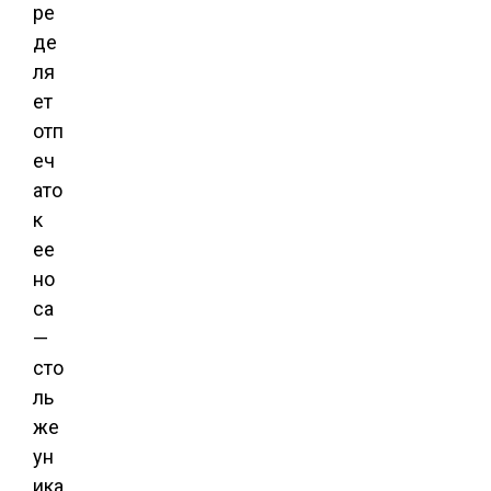
ре
де
ля
ет
отп
еч
ато
к
ее
но
са
—
сто
ль
же
ун
ика