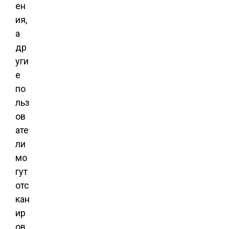
ен
ия,
а
др
уги
е
по
льз
ов
ате
ли
мо
гут
отс
кан
ир
ов