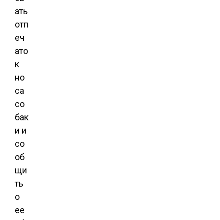
ать
отп
еч
ато
к
но
са
со
бак
и и
со
об
щи
ть
о
ее