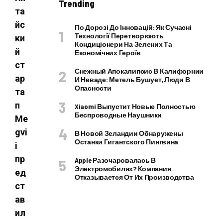
Trending
та
йс
По Дорозі До Інновацій: Як Сучасні
Технології Перетворюють
ки
Кондиціонери На Зелених Та
й
Економічних Героїв
ст
Снежный Апокалипсис В Калифорнии
ар
И Неваде: Метель Бушует, Люди В
Опасности
та
п
Xiaomi Выпустит Новые Полностью
Беспроводные Наушники
Me
gvi
В Новой Зеландии Обнаружены
Останки Гигантского Пингвина
i
пр
Apple Разочаровалась В
Электромобилях? Компания
ед
Отказывается От Их Производства
ст
ав
ил