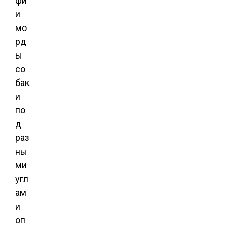
фи
и
мо
рд
ы
со
бак
и
по
д
раз
ны
ми
угл
ам
и
оп