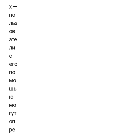
х —
по
льз
ов
ате
ли
с
его
по
мо
щь
ю
мо
гут
оп
ре