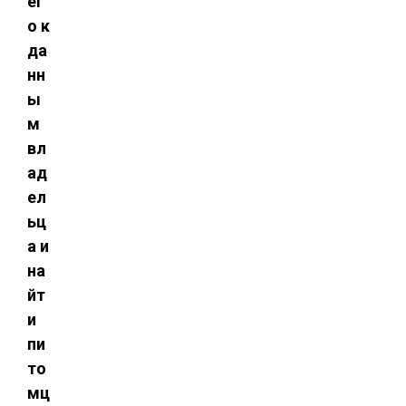
ег
о к
да
нн
ы
м
вл
ад
ел
ьц
а и
на
йт
и
пи
то
мц