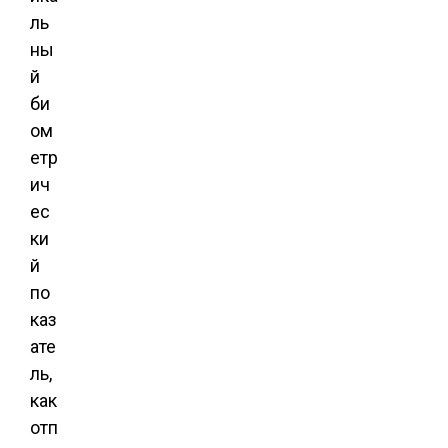
ль
ны
й
би
ом
етр
ич
ес
ки
й
по
каз
ате
ль,
как
отп