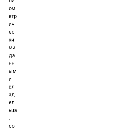
би
ом
етр
ич
ес
ки
ми
да
нн
ым
и
вл
ад
ел
ьца
,
со