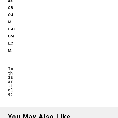
за
св
ои
м
пит
ом
це
м.
In
th
is
ar
ti
cl
e:
You May Also Like