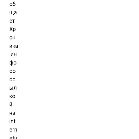
об
ща
ет
Хр
он
ика
.ин
фо
со
сс
ыл
ко
й
на
int
ern
etu