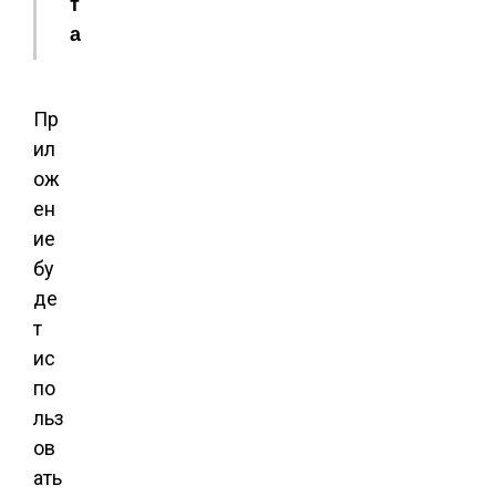
т
а
Пр
ил
ож
ен
ие
бу
де
т
ис
по
льз
ов
ать