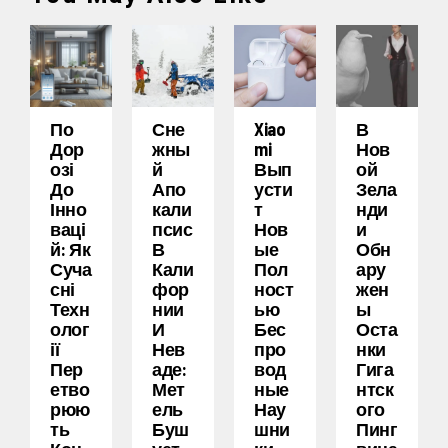
По
Сне
Xiao
В
Дор
Жны
Mi
Нов
Озі
Й
Вып
Ой
До
Апо
Усти
Зела
Інно
Кали
Т
Нди
Ваці
Псис
Нов
И
Й: Як
В
Ые
Обн
Суча
Кали
Пол
Ару
Сні
Фор
Ност
Жен
Техн
Нии
Ью
Ы
Олог
И
Бес
Оста
Ії
Нев
Про
Нки
Пер
Аде:
Вод
Гига
Етво
Мет
Ные
Нтск
Рюю
Ель
Нау
Ого
Ть
Буш
Шни
Пинг