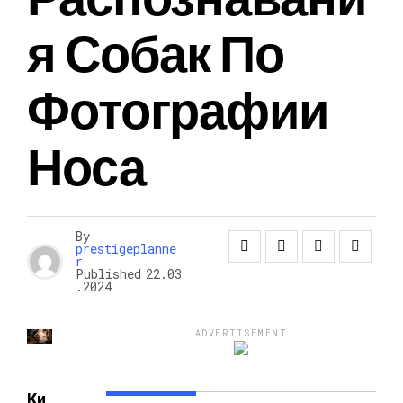
Я Собак По
НОВОСТИ
Фотографии
Носа
By
prestigeplanne
r
Published
22.03
.2024
ADVERTISEMENT
Ки