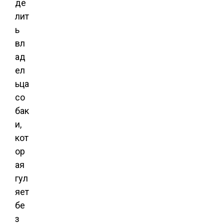
де
лит
ь
вл
ад
ел
ьца
со
бак
и,
кот
ор
ая
гул
яет
бе
з