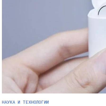
Новые Лидеры Бенчмарка
Смартфонов AnTuTu — Супермощные
Смартфоны На Базе Snapdragon 888
НАУКА И ТЕХНОЛОГИИ