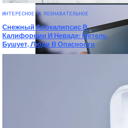
ИНТЕРЕСНОЕ И ПОЗНАВАТЕЛЬНОЕ
Снежный Апокалипсис В
Калифорнии И Неваде: Метель
Бушует, Люди В Опасности
Китай Готовит Путешествие К Луне