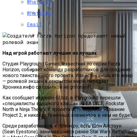
Христова
Whatsapp
Whatsapp
Как Изучать Библию
Email
Мир Зазеркалья
Над игрой работают лучшие из лучших.
Студия Playground Games, известная по серии Forza
Horizon, собирает команду разработчиков для создания
нового таинственного проекта. Известен лишь его жанр
Ученые Назвали Новую Угрозу
— ролевой экшен в открытом мире, передает
Хроника.инфо со ссылкой на grifonsoft.
Человечеству, Вызванную
Глобальным Потеплением
Как сообщает издание GI.biz, в Playground перешли
«специалисты высокого класса» из EA DICE, Rockstar
North и Ninja Theory. У проекта есть кодовое название
Project 2, и никаких гоночных элементов в нём не будет.
Среди разработчиков, к примеру, есть Шон Айстоун
(Sean Eyestone), занимавшийся ранее Star Wars Battlefront