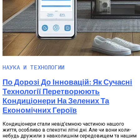
НАУКА И ТЕХНОЛОГИИ
По Дорозі До Інновацій: Як Сучасні
Технології Перетворюють
Кондиціонери На Зелених Та
Економічних Героїв
Кондиціонери стали невід’ємною частиною нашого
життя, особливо в спекотні літні дні. Але чи вони коли-
небудь дружили з навколишнім середовищем та нашим