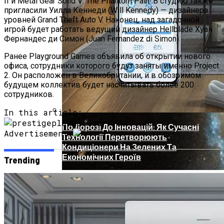
II и Metal Gear Solid V: The Phantom Pain. В студию также
пригласили Уилла Кеннеди (Will Kennedy) — дизайнера
уровней Grand Theft Auto V. Наконец, над загадочной
игрой будет работать ведущий дизайнер Hellblade Хуан
Фернандес ди Симон (Juan Fernandez di Simon).
Ранее Playground Games объявила об открытии нового
офиса, сотрудники которого будут заняты именно Project
2. Он расположен в Великобритании, и в обозримом
будущем коллектив будет насчитывать более 200
сотрудников.
In this article:
По Дорозі До Інновацій: Як Сучасні
Advertisement
Технології Перетворюють
Кондиціонери На Зелених Та
Економічних Героїв
Trending
Телескоп «Хаббл» Показал Необычную
Галактику