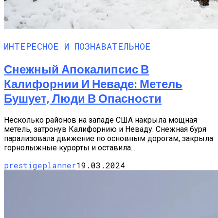
ИНТЕРЕСНОЕ И ПОЗНАВАТЕЛЬНОЕ
Снежный Апокалипсис В
Калифорнии И Неваде: Метель
Бушует, Люди В Опасности
Несколько районов на западе США накрыла мощная
метель, затронув Калифорнию и Неваду. Снежная буря
парализовала движение по основным дорогам, закрыла
горнолыжные курорты и оставила...
prestigeplanner
19.03.2024