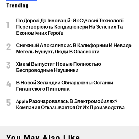
Trending
По Дорозі До Інновацій: Як Сучасні Технології
Перетворюють Кондиціонери На Зелених Та
Економічних Героїв
Снежный Апокалипсис В Калифорнии И Неваде:
Метель Бушует, Люди В Опасности
Xiaomi Выпустит Новые Полностью
Беспроводные Наушники
В Новой Зеландии Обнаружены Останки
Гигантского Пингвина
Apple Разочаровалась В Электромобилях?
Компания Отказывается От Их Производства
You May Also Like