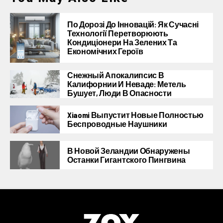
По Дорозі До Інновацій: Як Сучасні
Технології Перетворюють
Кондиціонери На Зелених Та
Економічних Героїв
Снежный Апокалипсис В
Калифорнии И Неваде: Метель
Бушует, Люди В Опасности
Xiaomi Выпустит Новые Полностью
Беспроводные Наушники
В Новой Зеландии Обнаружены
Останки Гигантского Пингвина