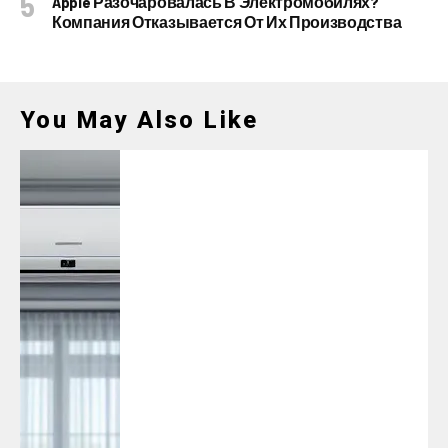
Apple Разочаровалась В Электромобилях?
Компания Отказывается От Их Производства
You May Also Like