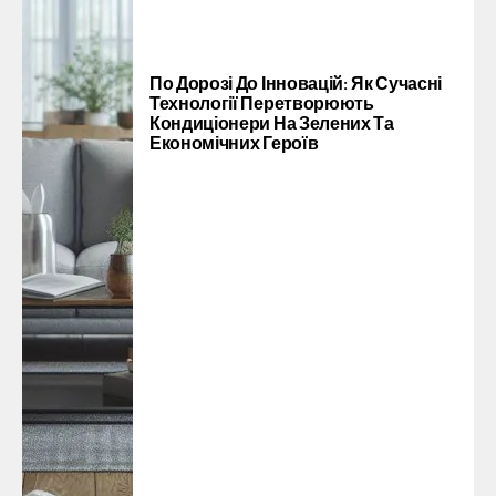
По Дорозі До Інновацій: Як Сучасні
Технології Перетворюють
Кондиціонери На Зелених Та
Економічних Героїв