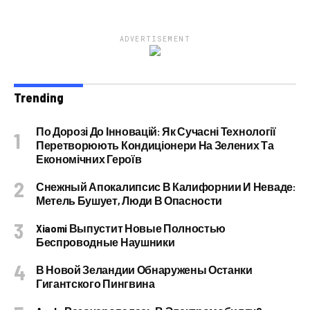
ADVERTISEMENT
Trending
По Дорозі До Інновацій: Як Сучасні Технології
Перетворюють Кондиціонери На Зелених Та
Економічних Героїв
Снежный Апокалипсис В Калифорнии И Неваде:
Метель Бушует, Люди В Опасности
Xiaomi Выпустит Новые Полностью
Беспроводные Наушники
В Новой Зеландии Обнаружены Останки
Гигантского Пингвина