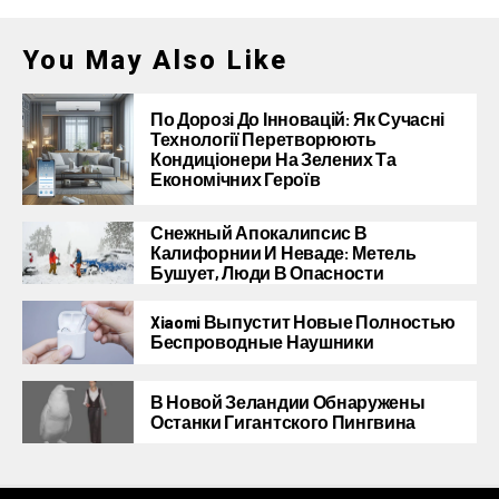
You May Also Like
По Дорозі До Інновацій: Як Сучасні
Технології Перетворюють
Кондиціонери На Зелених Та
Економічних Героїв
Снежный Апокалипсис В
Калифорнии И Неваде: Метель
Бушует, Люди В Опасности
Xiaomi Выпустит Новые Полностью
Беспроводные Наушники
В Новой Зеландии Обнаружены
Останки Гигантского Пингвина