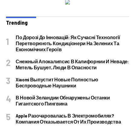
Trending
По Дорозі До Інновацій: Як Сучасні Технології
Перетворюють Кондиціонери На Зелених Та
Економічних Героїв
Снежный Апокалипсис В Калифорнии И Неваде:
Метель Бушует, Люди В Опасности
Xiaomi Выпустит Новые Полностью
Беспроводные Наушники
В Новой Зеландии Обнаружены Останки
Гигантского Пингвина
Apple Разочаровалась В Электромобилях?
Компания Отказывается От Их Производства