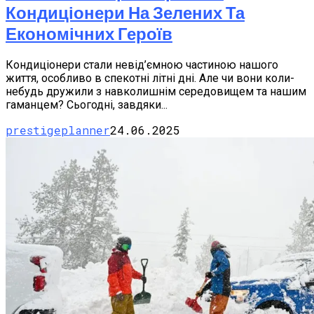
Кондиціонери На Зелених Та
Економічних Героїв
Кондиціонери стали невід’ємною частиною нашого
життя, особливо в спекотні літні дні. Але чи вони коли-
небудь дружили з навколишнім середовищем та нашим
гаманцем? Сьогодні, завдяки...
prestigeplanner
24.06.2025