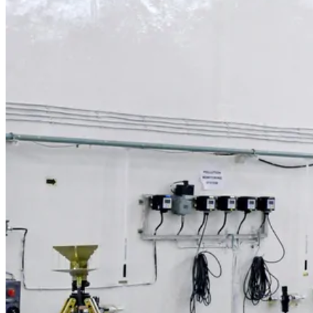
Телескоп «Хаббл» Показал Необычную
Галактику
Як Збільшити Продуктивність IPad
Google Вновь Привлекут К
Ответственности За Повторное
Неудаление Запрещённых Материалов
Ученые Назвали Новую Смертельную