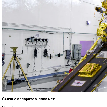
Новые Лидеры Бенчмарка
Смартфонов AnTuTu — Супермощные
Смартфоны На Базе Snapdragon 888
Китай Готовит Путешествие К Луне
Связи с аппаратом пока нет.