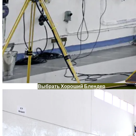
Угрозу Для Человечества
Идеальный Помощник На Кухне: Как
Выбрать Хороший Блендер
В Нидерландах Придумали Способ
Очистить Реки От Пластика