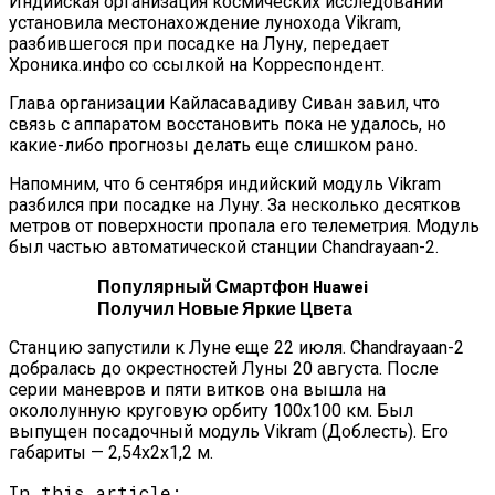
Индийская организация космических исследований
установила местонахождение лунохода Vikram,
разбившегося при посадке на Луну, передает
Хроника.инфо со ссылкой на Корреспондент.
Глава организации Кайласавадиву Сиван завил, что
связь с аппаратом восстановить пока не удалось, но
какие-либо прогнозы делать еще слишком рано.
Напомним, что 6 сентября индийский модуль Vikram
разбился при посадке на Луну. За несколько десятков
метров от поверхности пропала его телеметрия. Модуль
был частью автоматической станции Chandrayaan-2.
Популярный Смартфон Huawei
Получил Новые Яркие Цвета
Станцию запустили к Луне еще 22 июля. Chandrayaan-2
добралась до окрестностей Луны 20 августа. После
серии маневров и пяти витков она вышла на
окололунную круговую орбиту 100х100 км. Был
выпущен посадочный модуль Vikram (Доблесть). Его
габариты — 2,54х2х1,2 м.
In this article: